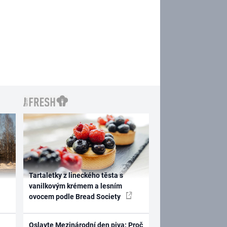
Tartaletky z lineckého těsta s
vanilkovým krémem a lesním
ovocem podle Bread Society
Oslavte Mezinárodní den piva: Proč