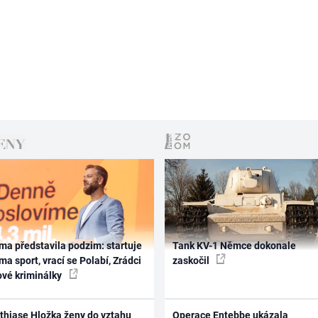
ma představila podzim: startuje
Tank KV-1 Němce dokonale
ma sport, vrací se Polabí, Zrádci
zaskočil
ové kriminálky
thiase Hložka ženy do vztahu
Operace Entebbe ukázala