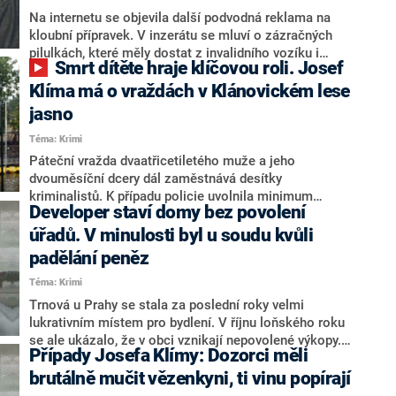
Na internetu se objevila další podvodná reklama na
kloubní přípravek. V inzerátu se mluví o zázračných
pilulkách, které měly dostat z invalidního vozíku i
Smrt dítěte hraje klíčovou roli. Josef
známého novináře Josefa Klímu. Má to ale hned
několik háčků. Hlavní tvář reklamního článku nikdy
Klíma má o vraždách v Klánovickém lese
nebyla na invalidním vozíku, nikdy žádné zázračné
jasno
tablety neužívala a o tom, že účinkuje v reklamě,
Téma: Krimi
vůbec neví. Obětí se stal i neurochirurg Vladimír
Beneš.
Páteční vražda dvaatřicetiletého muže a jeho
dvouměsíční dcery dál zaměstnává desítky
kriminalistů. K případu policie uvolnila minimum
Developer staví domy bez povolení
informací. Nad tím, co se mohlo v Klánovickém lese
stát, se pro CNN Prima NEWS zamyslel publicista
úřadů. V minulosti byl u soudu kvůli
Josef Klíma. Podle něj smrt dítěte hrála důležitou roli.
padělání peněz
Sledujte ve čtvrtek od 11:10 speciální vysílání Záhady
Téma: Krimi
Klánovického lesa na CNN Prima NEWS.
Trnová u Prahy se stala za poslední roky velmi
lukrativním místem pro bydlení. V říjnu loňského roku
se ale ukázalo, že v obci vznikají nepovolené výkopy.
Případy Josefa Klímy: Dozorci měli
Ani po roce nejsou povolení stále vyřízena. Druhá
reportáž v pořadu Případy Josefa Klímy přinese příběh
brutálně mučit vězenkyni, ti vinu popírají
asistenčního psa, který měl být klientce násilně