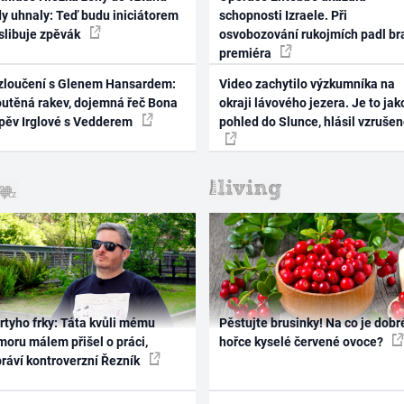
dy uhnaly: Teď budu iniciátorem
schopnosti Izraele. Při
 slibuje zpěvák
osvobozování rukojmích padl br
premiéra
zloučení s Glenem Hansardem:
Video zachytilo výzkumníka na
outěná rakev, dojemná řeč Bona
okraji lávového jezera. Je to jak
zpěv Irglové s Vedderem
pohled do Slunce, hlásil vzruše
rtyho frky: Táta kvůli mému
Pěstujte brusinky! Na co je dobr
oru málem přišel o práci,
hořce kyselé červené ovoce?
práví kontroverzní Řezník