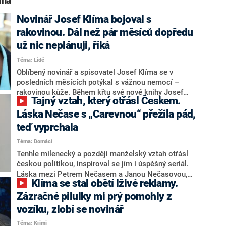
íma“
Novinář Josef Klíma bojoval s
rakovinou. Dál než pár měsíců dopředu
už nic neplánuji, říká
Téma: Lidé
Oblíbený novinář a spisovatel Josef Klíma se v
posledních měsících potýkal s vážnou nemocí –
rakovinou kůže. Během křtu své nové knihy Josef
Tajný vztah, který otřásl Českem.
Klíma: Tváří v tvář zločinu to prozradil webu Blesk.
Nyní by měl být naštěstí v remisi, ale strach o zdraví v
Láska Nečase s „Carevnou“ přežila pád,
novináři přetrvává.
teď vyprchala
Téma: Domácí
Tenhle milenecký a později manželský vztah otřásl
českou politikou, inspiroval se jím i úspěšný seriál.
Láska mezi Petrem Nečasem a Janou Nečasovou,
Klíma se stal obětí lživé reklamy.
původně Nagyovou, ale po dvaceti letech vyprchala.
Poté, co pár přetrpěl dlouhá soudní martyria,
Zázračné pilulky mi prý pomohly z
Nečasová oznámila, že se rozvádí.
vozíku, zlobí se novinář
Téma: Krimi