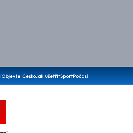
í
Objevte Česko
Jak ušetřit
Sport
Počasí