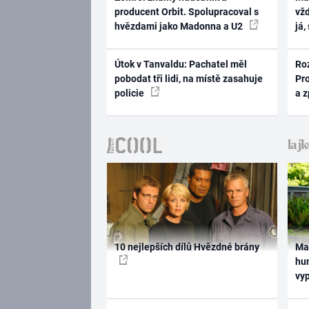
producent Orbit. Spolupracoval s
vž
hvězdami jako Madonna a U2
já,
Útok v Tanvaldu: Pachatel měl
Ro
pobodat tři lidi, na místě zasahuje
Pr
policie
a 
10 nejlepších dílů Hvězdné brány
Ma
hum
vy