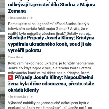
si natáčel na ulici knokautovaného muže, smál se mu
odkrývají tajemství dílu Studna z Majora
a chlubil se tím na sociálních sítích. Růžičku teď
Zemana
vyšetřuje policie, jenže ani to mu nezabránilo, aby se
Téma: Sledujte v TV
stal jednou z hlavních hvězd MMA galavečera. Co si o
tom myslí Karlos Vémola a další hvězdní sportovci?
Pamatujete si na legendární případ Studna, který v
Ve druhé reportáži popíše Veronika Krejčí neuvěřitelné
televizním seriálu řešil major Zeman? A víte, že v
chování soukromé vysoké školy, jež chce po
realitě bylo nejspíše všechno jinak? Detaily ve své
Sledujte Případy Josefa Klímy: Kristýna
studentech zaplatit i za nesplněné studijní povinnosti.
reportáži prozradí publicista a badatel Jaroslav Mareš.
Po těch, kteří ze školy odešli předčasně, požaduje
A Josef Klíma si tentokrát posvítí na podvodníky, kteří
vypátrala ukradeného koně, soud jí ale
dokonce i peníze za nedostudované ročníky.
od lidí, kteří si přáli mít zimní zahradu, inkasovali
vyměřil pokutu
desetitisíce, aniž by poté něco vybudovali. Případy
Téma: Krimi
Josefa Klímy začínají už ve středu ve 22:50 na Primě.
Když vám někdo něco ukradne, je to vždy nepříjemné.
Jenže co když nejde o věc, ale živého tvora? Ztrátu
milovaného koně velmi těžce nesla Kristýna, která
Případy Josefa Klímy: Nepoučitelná
měla Falcona od hříběte. Ztracené zvíře si nakonec
našla na vlastní pěst. Jenže happy end se v tomto
žena byla dříve odsouzena, přesto stále
případě nekonal. Přišel soud, statisícové pokuty a
okrádá klienty
Falconova nejistá budoucnost. Druhá reportáž se
Téma: Sledujte v TV
ponoří do starostí obyvatel v okolí Cínovce, kde se
nachází obrovské ložisko lithia a kde by se brzy mělo
Výhodné nabídky na jednoduché odkoupení bytů v
začít těžit. Případy Josefa Klímy začínají ve středu ve
exekuci nalákaly velké množství lidí. Jenže poté, co