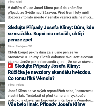
Téma: Krimi
odebrán kvůli podezření z týrání.
V dalším dílu se Josef Klíma pustí do známého
případu ze Světlé nad Sázavou. Před třemi lety měli
dozorci v tomto městě v ženské věznici údajně mučit
odsouzenou Alici V., která byla přesunuta do samotné
cely. Ti se ale brání. Podle svých slov jednali podle
Sledujte Případy Josefa Klímy: Dům, kde
pravidel a nedopustili se jakéhokoli nelidského
se vraždilo. Kupci nic netušili, chtějí
zacházení. Život se jim po této kauze doslova obrátil
peníze zpět
naruby. Druhá reportáž pak přiblíží genetika Emanuela
Žďárského, který se rozhodl dát 100 milionů ze svého
Téma: Sledujte v TV
na boj proti vážným nemocem. Případy Josefa Klímy
Chtěli koupit pěkný dům za slušné peníze ve
sledujte ve středu ve 22:50 na Primě
Stonařově u Jihlavy. Složili dokonce dvousettisícovou
zálohu. Jenže pak od sousedů zjistili, že se ve stavení
Sledujte Případy Josefa Klímy:
vraždilo a celá obec o něm mluví jako o prokletém.
Realitní makléř ale tvrdil, že jsou to jen povídačky a
Růžička je navzdory skandálu hvězdou.
jeho kancelář jim odmítla peníze vrátit. Druhá reportáž
Co tomu říká Vémola?
Marcely Sobotkové se týká řemeslníka, který vybíral
Téma: Pořady
zálohy na práci, kterou pak neudělal. Mají poškození
šanci získat své peníze zpět? Případy Josefa Klímy
Josef Klíma se ve svých reportážích nebojí nasazovat
sledujte ve středu ve 22:50 na Primě.
vlastní krk. Tentokrát si před kamerami vyzkoušel
potyčku s obávaným bojovníkem Karlosem Vémolou.
Vše bylo jinak. Případy Josefa Klímy
To všechno kvůli Tadeáši Růžičkovi, zápasníkovi, který