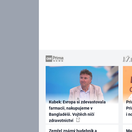
Kubek: Evropa si zdevastovala
Pri
farmacii, nakupujeme v
Pri
Bangladéši. Vojtěch ničí
i n
zdravotnictví
Zemřel známý hudebník a
Ma