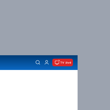
TV živě