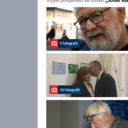
Výpis příspěvků ke štítku
„Josef Kl
9 fotografií
18 fotografií