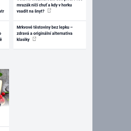
mrazák ničí chuť a kdy v horku
atr
vsadit na šnyt?
Mrkvové těstoviny bez lepku –
o
zdravá a originální alternativa
ně
klasiky
é