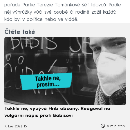
pořadu Partie Terezie Tománkové šéf lidovců. Podle
něj výhrůžky vůči své osobě či rodině zažil každý,
kdo byl v politice nebo ve vládě.
Čtěte také
Takhle ne, vyzývá Hřib občany. Reagoval na
vulgární nápis proti Babišovi
6 min čtení
7. bře 2021, 15:11