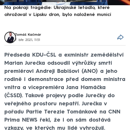
Na pokraji tragédie: Ukrajinské letadlo, které
P
ohrožoval v Lipsku dron, bylo naložené municí
e
Tomáš Kačmár
7. bře 2021, 11:51
Předseda KDU-ČSL a exministr zemědělství
Marian Jurečka odsoudil výhrůžky smrtí
premiérovi Andreji Babišovi (ANO) a jeho
rodině i demonstrace před domem ministra
vnitra a vicepremiéra Jana Hamáčka
(ČSSD). Takové projevy podle Jurečky do
veřejného prostoru nepatří. Jurečka v
pořadu Partie Terezie Tománkové na CNN
Prima NEWS řekl, že i on sám dostává
vzkazy, ve kterých mu lidé vyhrožují.