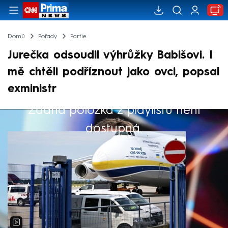
Domů
Pořady
Partie
Jurečka odsoudil výhrůžky Babišovi. I
mě chtěli podříznout jako ovci, popsal
exministr
Žádná položka z playlistu není
Výběr redakce
dostupná.