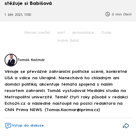
stěžuje si Babišová
6 min čtení
1. bře 2021, 11:00
Marian Jurečka
smrt
demonstrace
Dubaj
Andrej Babiš
Tomáš Kačmár
Věnuje se převážně zahraniční politické scéně, konkrétně
USA a válce na Ukrajině. Nenechává ho chladným ani
domácí politika, akcentuje témata spojená s naším
resortem zahraničí. Tomáš vystudoval Mediální studia na
Metropolitní univerzitě. Téměř čtyři roky působil v redakci
Echo24.cz a následně nastoupil na pozici redaktora na
CNN Prima NEWS. (Tomas.Kacmar@iprima.cz)
Vstup do diskuze