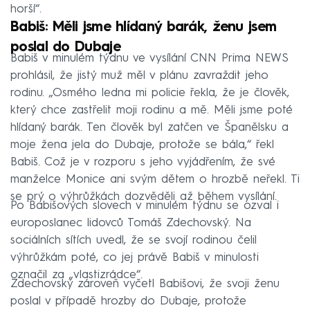
horší“.
Babiš: Měli jsme hlídaný barák, ženu jsem
poslal do Dubaje
Babiš v minulém týdnu ve vysílání CNN Prima NEWS
prohlásil, že jistý muž měl v plánu zavraždit jeho
rodinu. „Osmého ledna mi policie řekla, že je člověk,
který chce zastřelit moji rodinu a mě. Měli jsme poté
hlídaný barák. Ten člověk byl zatčen ve Španělsku a
moje žena jela do Dubaje, protože se bála,“ řekl
Babiš. Což je v rozporu s jeho vyjádřením, že své
manželce Monice ani svým dětem o hrozbě neřekl. Ti
se prý o výhrůžkách dozvěděli až během vysílání.
Po Babišových slovech v minulém týdnu se ozval i
europoslanec lidovců Tomáš Zdechovský. Na
sociálních sítích uvedl, že se svojí rodinou čelil
výhrůžkám poté, co jej právě Babiš v minulosti
označil za „vlastizrádce“.
Zdechovský zároveň vyčetl Babišovi, že svoji ženu
poslal v případě hrozby do Dubaje, protože