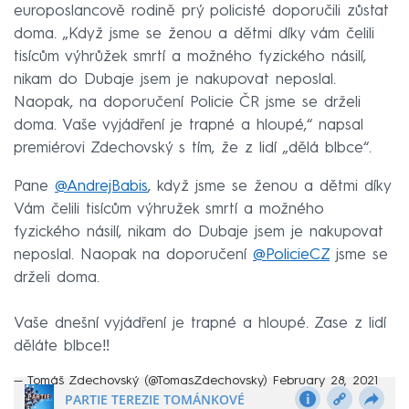
europoslancově rodině prý policisté doporučili zůstat
doma. „Když jsme se ženou a dětmi díky vám čelili
tisícům výhrůžek smrtí a možného fyzického násilí,
nikam do Dubaje jsem je nakupovat neposlal.
Naopak, na doporučení Policie ČR jsme se drželi
doma. Vaše vyjádření je trapné a hloupé,“ napsal
premiérovi Zdechovský s tím, že z lidí „dělá blbce“.
Pane
@AndrejBabis
, když jsme se ženou a dětmi díky
Vám čelili tisícům výhružek smrtí a možného
fyzického násilí, nikam do Dubaje jsem je nakupovat
neposlal. Naopak na doporučení
@PolicieCZ
jsme se
drželi doma.
Vaše dnešní vyjádření je trapné a hloupé. Zase z lidí
děláte blbce‼️
— Tomáš Zdechovský (@TomasZdechovsky)
February 28, 2021