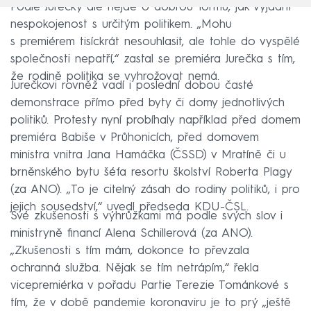
Podle Jurečky ale nejde o dobrou formu, jak vyjádřit
nespokojenost s určitým politikem. „Mohu
s premiérem tisíckrát nesouhlasit, ale tohle do vyspělé
společnosti nepatří,“ zastal se premiéra Jurečka s tím,
že rodině politika se vyhrožovat nemá.
Jurečkovi rovněž vadí i poslední dobou časté
demonstrace přímo před byty či domy jednotlivých
politiků. Protesty nyní probíhaly například před domem
premiéra Babiše v Průhonicích, před domovem
ministra vnitra Jana Hamáčka (ČSSD) v Mratíně či u
brněnského bytu šéfa resortu školství Roberta Plagy
(za ANO). „To je citelný zásah do rodiny politiků, i pro
jejich sousedství,“ uvedl předseda KDU-ČSL.
Své zkušenosti s výhrůžkami má podle svých slov i
ministryně financí Alena Schillerová (za ANO).
„Zkušenosti s tím mám, dokonce to převzala
ochranná služba. Nějak se tím netrápím,“ řekla
vicepremiérka v pořadu Partie Terezie Tománkové s
tím, že v době pandemie koronaviru je to prý „ještě