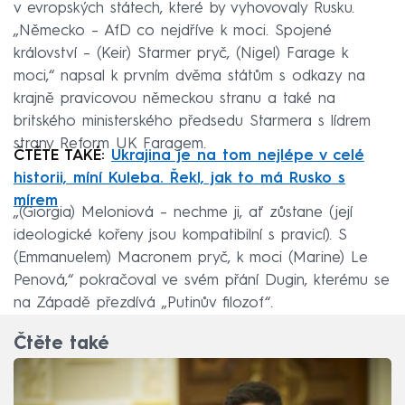
v evropských státech, které by vyhovovaly Rusku.
„Německo – AfD co nejdříve k moci. Spojené
království – (Keir) Starmer pryč, (Nigel) Farage k
moci,“ napsal k prvním dvěma státům s odkazy na
krajně pravicovou německou stranu a také na
britského ministerského předsedu Starmera s lídrem
strany Reform UK Faragem.
ČTĚTE TAKÉ:
Ukrajina je na tom nejlépe v celé
historii, míní Kuleba. Řekl, jak to má Rusko s
mírem
„(Giorgia) Meloniová – nechme ji, ať zůstane (její
ideologické kořeny jsou kompatibilní s pravicí). S
(Emmanuelem) Macronem pryč, k moci (Marine) Le
Penová,“ pokračoval ve svém přání Dugin, kterému se
na Západě přezdívá „Putinův filozof“.
Čtěte také