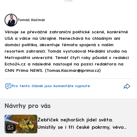
Itálie
Tomáš Kačmár
Věnuje se převážně zahraniční politické scéně, konkrétně
USA a válce na Ukrajině. Nenechává ho chladným ani
domácí politika, akcentuje témata spojená s naším
resortem zahraničí. Tomáš vystudoval Mediální studia na
Metropolitní univerzitě. Téměř čtyři roky působil v redakci
Echo24.cz a následně nastoupil na pozici redaktora na
CNN Prima NEWS. (Tomas.Kacmar@iprima.cz)
Pro tento článek jsou komentáře vypnuté
Návrhy pro vás
Žebříček nejhorších jídel světa.
Umístily se i tři české pokrmy, vévodí
skandinávská kuchyně