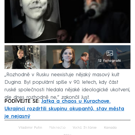
12 fotografií
„Rozhodně v Rusku neexistuje nějaký masový kult
Dugina. Byl populární spíše v 90. letech, kdy část
ruské společnosti hledala nějaké ideologické ukotvení,
ale dnes rozhodně ne,“ zakončil Just.
PODÍVEJTE SE:
Jatka a chaos u Kurachove.
Ukrajinci rozdrtili skupinu okupantů, stav města
je nejasný
Failed to fetch
Vladimir Putin
Německo
Velká Británie
Kanada