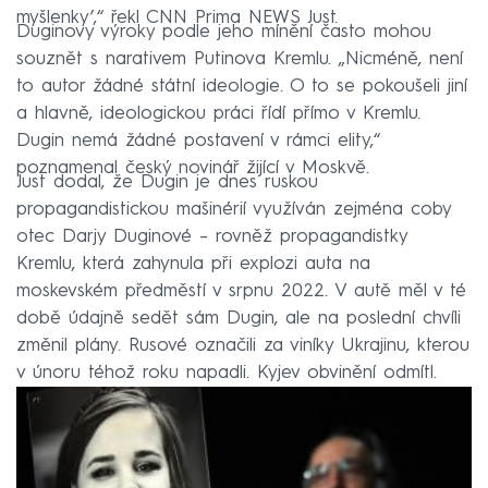
myšlenky’,“ řekl CNN Prima NEWS Just.
Duginovy výroky podle jeho mínění často mohou
souznět s narativem Putinova Kremlu. „Nicméně, není
to autor žádné státní ideologie. O to se pokoušeli jiní
a hlavně, ideologickou práci řídí přímo v Kremlu.
Dugin nemá žádné postavení v rámci elity,“
poznamenal český novinář žijící v Moskvě.
Just dodal, že Dugin je dnes ruskou
propagandistickou mašinérií využíván zejména coby
otec Darjy Duginové – rovněž propagandistky
Kremlu, která zahynula při explozi auta na
moskevském předměstí v srpnu 2022. V autě měl v té
době údajně sedět sám Dugin, ale na poslední chvíli
změnil plány. Rusové označili za viníky Ukrajinu, kterou
v únoru téhož roku napadli. Kyjev obvinění odmítl.