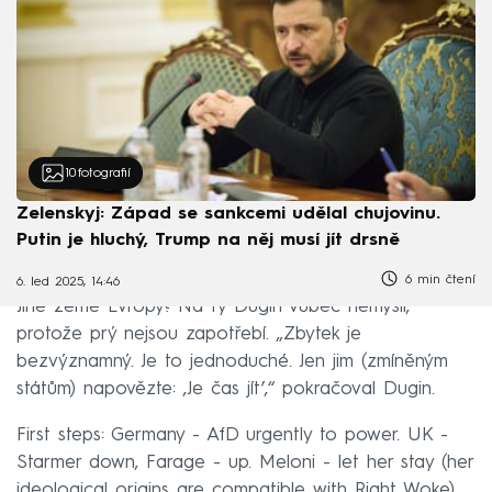
10
fotografií
Zelenskyj: Západ se sankcemi udělal chujovinu.
Putin je hluchý, Trump na něj musí jít drsně
6 min čtení
6. led 2025, 14:46
Jiné země Evropy? Na ty Dugin vůbec nemyslí,
protože prý nejsou zapotřebí. „Zbytek je
bezvýznamný. Je to jednoduché. Jen jim (zmíněným
státům) napovězte: ‚Je čas jít’,“ pokračoval Dugin.
First steps: Germany - AfD urgently to power. UK -
Starmer down, Farage - up. Meloni - let her stay (her
ideological origins are compatible with Right Woke).