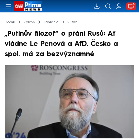
Domů
Zprávy
Zahraničí
Rusko
„Putinův filozof“ o přání Rusů: Ať
vládne Le Penová a AfD. Česko a
spol. má za bezvýznamné