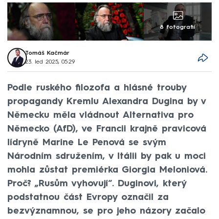
8 fotografií
Tomáš Kačmár
23. led 2025, 05:29
Podle ruského filozofa a hlásné trouby
propagandy Kremlu Alexandra Dugina by v
Německu měla vládnout Alternativa pro
Německo (AfD), ve Francii krajně pravicová
lídryně Marine Le Penová se svým
Národním sdružením, v Itálii by pak u moci
mohla zůstat premiérka Giorgia Meloniová.
Proč? „Rusům vyhovují“. Duginovi, který
podstatnou část Evropy označil za
bezvýznamnou, se pro jeho názory začalo