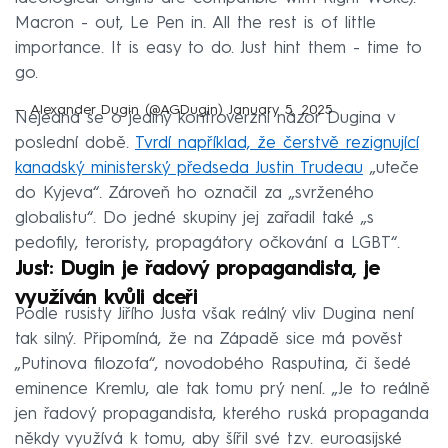
Macron - out, Le Pen in. All the rest is of little
importance. It is easy to do. Just hint them - time to
go.
— Alexander Dugin (@AGDugin)
January 5, 2025
Nejedná se o jediný kontroverzní názor Dugina v
poslední době.
Tvrdí například, že čerstvě rezignující
kanadský ministerský předseda Justin Trudeau
„uteče
do Kyjeva“. Zároveň ho označil za „svrženého
globalistu“. Do jedné skupiny jej zařadil také „s
pedofily, teroristy, propagátory očkování a LGBT“.
Just: Dugin je řadový propagandista, je
využíván kvůli dceři
Podle rusisty Jiřího Justa však reálný vliv Dugina není
tak silný. Připomíná, že na Západě sice má pověst
„Putinova filozofa“, novodobého Rasputina, či šedé
eminence Kremlu, ale tak tomu prý není. „Je to reálně
jen řadový propagandista, kterého ruská propaganda
někdy využívá k tomu, aby šířil své tzv. euroasijské