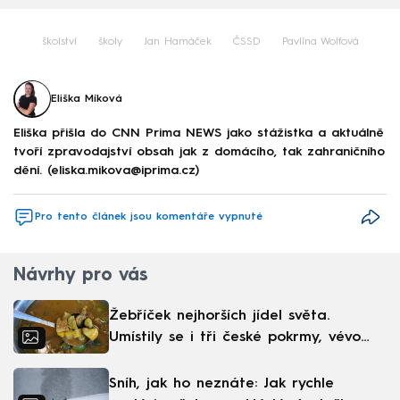
školství
školy
Jan Hamáček
ČSSD
Pavlína Wolfová
Eliška Míková
Eliška přišla do CNN Prima NEWS jako stážistka a aktuálně
tvoří zpravodajství obsah jak z domácího, tak zahraničního
dění. (eliska.mikova@iprima.cz)
Pro tento článek jsou komentáře vypnuté
Návrhy pro vás
Žebříček nejhorších jídel světa.
Umístily se i tři české pokrmy, vévodí
skandinávská kuchyně
Sníh, jak ho neznáte: Jak rychle