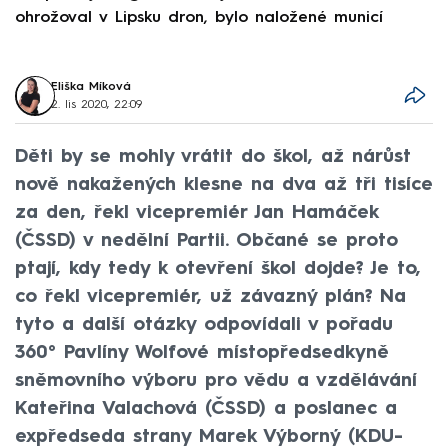
ohrožoval v Lipsku dron, bylo naložené municí
e
Eliška Míková
2. lis 2020, 22:09
Děti by se mohly vrátit do škol, až nárůst
nově nakažených klesne na dva až tři tisíce
za den, řekl vicepremiér Jan Hamáček
(ČSSD) v nedělní Partii. Občané se proto
ptají, kdy tedy k otevření škol dojde? Je to,
co řekl vicepremiér, už závazný plán? Na
tyto a další otázky odpovídali v pořadu
360° Pavlíny Wolfové místopředsedkyně
sněmovního výboru pro vědu a vzdělávání
Kateřina Valachová (ČSSD) a poslanec a
expředseda strany Marek Výborný (KDU-