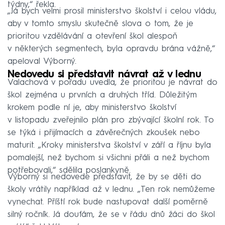
týdny,“ řekla.
„Já bych velmi prosil ministerstvo školství i celou vládu,
aby v tomto smyslu skutečně slova o tom, že je
prioritou vzdělávání a otevření škol alespoň
v některých segmentech, byla opravdu brána vážně,“
apeloval Výborný.
Nedovedu si představit návrat až v lednu
Valachová v pořadu uvedla, že prioritou je návrat do
škol zejména u prvních a druhých tříd. Důležitým
krokem podle ní je, aby ministerstvo školství
v listopadu zveřejnilo plán pro zbývající školní rok. To
se týká i přijímacích a závěrečných zkoušek nebo
maturit. „Kroky ministerstva školství v září a říjnu byla
pomalejší, než bychom si všichni přáli a než bychom
potřebovali,“ sdělila poslankyně.
Výborný si nedovede představit, že by se děti do
školy vrátily například až v lednu. „Ten rok nemůžeme
vynechat. Příští rok bude nastupovat další poměrně
silný ročník. Já doufám, že se v řádu dnů žáci do škol