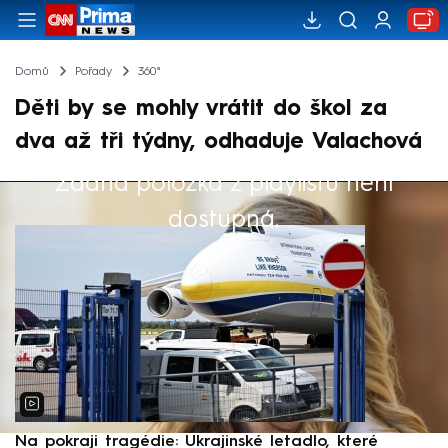
Domů
Pořady
360°
Děti by se mohly vrátit do škol za
dva až tři týdny, odhaduje Valachová
Žádná položka z playlistu není
Výběr redakce
dostupná.
Na pokraji tragédie: Ukrajinské letadlo, které
P