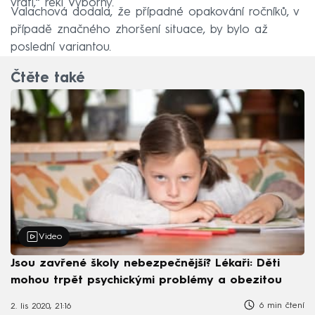
vrátí,“ řekl Výborný.
Valachová dodala, že případné opakování ročníků, v
případě značného zhoršení situace, by bylo až
poslední variantou.
Čtěte také
Video
Jsou zavřené školy nebezpečnější? Lékaři: Děti
mohou trpět psychickými problémy a obezitou
6 min čtení
2. lis 2020, 21:16