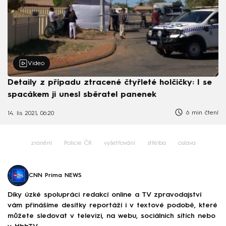
Video
Detaily z případu ztracené čtyřleté holčičky: I se
spacákem ji unesl sběratel panenek
6 min čtení
14. lis 2021, 06:20
zranění
Policie ČR
vyšetřování
střelba
oslava
CNN Prima NEWS
Díky úzké spolupráci redakcí online a TV zpravodajství
vám přinášíme desítky reportáží i v textové podobě, které
můžete sledovat v televizi, na webu, sociálních sítích nebo