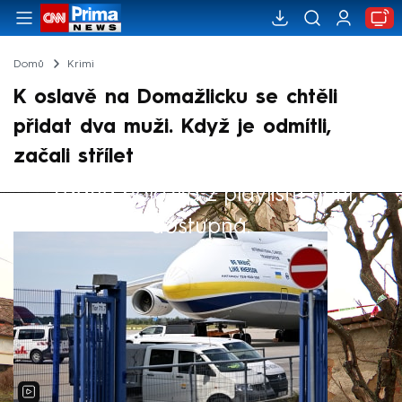
Domů
Krimi
K oslavě na Domažlicku se chtěli
přidat dva muži. Když je odmítli,
začali střílet
Žádná položka z playlistu není
Výběr redakce
dostupná.