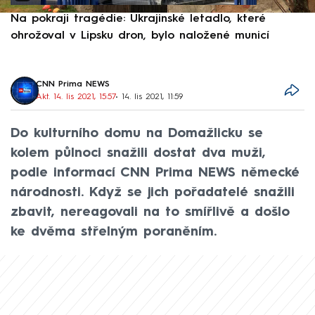
Na pokraji tragédie: Ukrajinské letadlo, které
P
ohrožoval v Lipsku dron, bylo naložené municí
e
CNN Prima NEWS
Akt. 14. lis 2021, 15:57
• 14. lis 2021, 11:59
Do kulturního domu na Domažlicku se
kolem půlnoci snažili dostat dva muži,
podle informací CNN Prima NEWS německé
národnosti. Když se jich pořadatelé snažili
zbavit, nereagovali na to smířlivě a došlo
ke dvěma střelným poraněním.