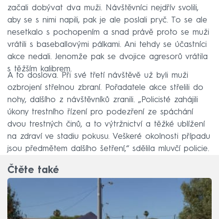
začali dobývat dva muži. Návštěvníci nejdřív svolili,
aby se s nimi napili, pak je ale poslali pryč. To se ale
nesetkalo s pochopením a snad právě proto se muži
vrátili s baseballovými pálkami. Ani tehdy se účastníci
akce nedali. Jenomže pak se dvojice agresorů vrátila
s těžším kalibrem.
A to doslova. Při své třetí návštěvě už byli muži
ozbrojení střelnou zbraní. Pořadatele akce střelili do
nohy, dalšího z návštěvníků zranili. „Policisté zahájili
úkony trestního řízení pro podezření ze spáchání
dvou trestných činů, a to výtržnictví a těžké ublížení
na zdraví ve stadiu pokusu. Veškeré okolnosti případu
jsou předmětem dalšího šetření,“ sdělila mluvčí policie.
Čtěte také