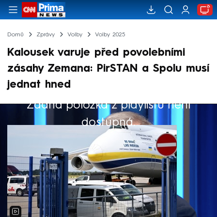
Domů
Zprávy
Volby
Volby 2025
Kalousek varuje před povolebními
zásahy Zemana: PirSTAN a Spolu musí
jednat hned
Žádná položka z playlistu není
Výběr redakce
dostupná.