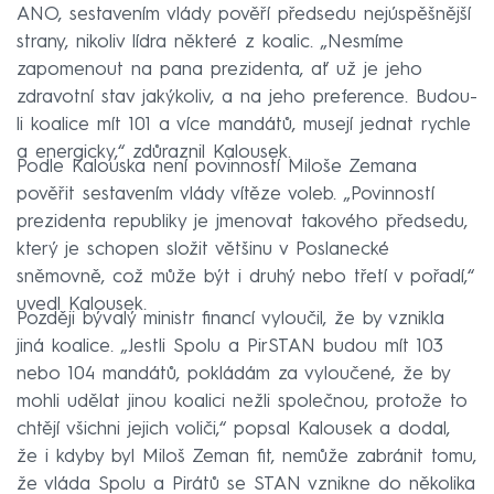
ANO, sestavením vlády pověří předsedu nejúspěšnější
strany, nikoliv lídra některé z koalic. „Nesmíme
zapomenout na pana prezidenta, ať už je jeho
zdravotní stav jakýkoliv, a na jeho preference. Budou-
li koalice mít 101 a více mandátů, musejí jednat rychle
a energicky,“ zdůraznil Kalousek.
Podle Kalouska není povinností Miloše Zemana
pověřit sestavením vlády vítěze voleb. „Povinností
prezidenta republiky je jmenovat takového předsedu,
který je schopen složit většinu v Poslanecké
sněmovně, což může být i druhý nebo třetí v pořadí,“
uvedl Kalousek.
Později bývalý ministr financí vyloučil, že by vznikla
jiná koalice. „Jestli Spolu a PirSTAN budou mít 103
nebo 104 mandátů, pokládám za vyloučené, že by
mohli udělat jinou koalici nežli společnou, protože to
chtějí všichni jejich voliči,“ popsal Kalousek a dodal,
že i kdyby byl Miloš Zeman fit, nemůže zabránit tomu,
že vláda Spolu a Pirátů se STAN vznikne do několika