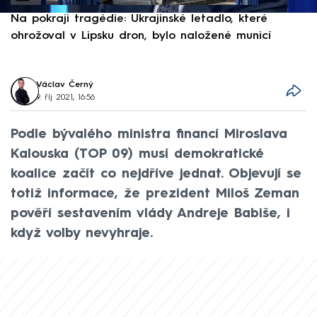
Na pokraji tragédie: Ukrajinské letadlo, které
P
ohrožoval v Lipsku dron, bylo naložené municí
e
Václav Černý
9. říj 2021, 16:56
Podle bývalého ministra financí Miroslava
Kalouska (TOP 09) musí demokratické
koalice začít co nejdříve jednat. Objevují se
totiž informace, že prezident Miloš Zeman
pověří sestavením vlády Andreje Babiše, i
když volby nevyhraje.