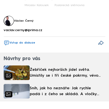
Miroslav Kalousek
Poslanecká sněmovna
Václav Černý
vaclav.cerny@iprima.cz
Vstup do diskuze
Návrhy pro vás
Žebříček nejhorších jídel světa.
Umístily se i tři české pokrmy, vévodí
skandinávská kuchyně
Sníh, jak ho neznáte: Jak rychle
padá i z čeho se skládá. A vločky
nejsou bílé