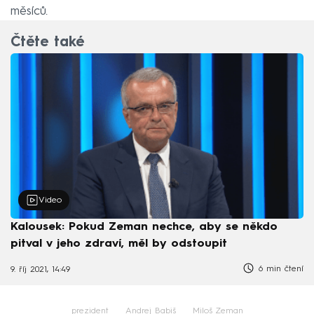
měsíců.
Čtěte také
Video
Kalousek: Pokud Zeman nechce, aby se někdo
pitval v jeho zdraví, měl by odstoupit
6 min čtení
9. říj 2021, 14:49
prezident
Andrej Babiš
Miloš Zeman