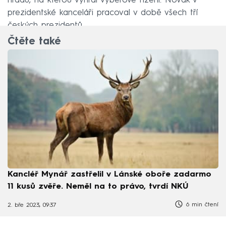
hradu, na kterou vyhrál výběrové řízení. Novák v
prezidentské kanceláři pracoval v době všech tří
českých prezidentů.
Čtěte také
Kancléř Mynář zastřelil v Lánské oboře zadarmo
11 kusů zvěře. Neměl na to právo, tvrdí NKÚ
6 min čtení
2. bře 2023, 09:37