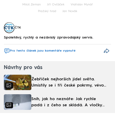
Miloš Zeman
Jiří Ovčáček
Vratislav Mynář
Pražský hrad
Jan Novák
ČTK
Spolehlivý, rychlý a nezávislý zpravodajský servis.
Pro tento článek jsou komentáře vypnuté
Návrhy pro vás
Žebříček nejhorších jídel světa.
Umístily se i tři české pokrmy, vévodí
skandinávská kuchyně
Sníh, jak ho neznáte: Jak rychle
padá i z čeho se skládá. A vločky
nejsou bílé