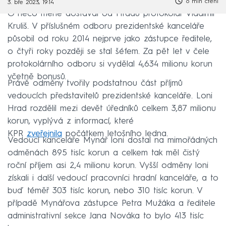
6 min čtení
3. bře 2023, 19:14
O něco méně dostával od Hradu protokolář Vladimír
Kruliš. V příslušném odboru prezidentské kanceláře
působil od roku 2014 nejprve jako zástupce ředitele,
o čtyři roky později se stal šéfem. Za pět let v čele
protokolárního odboru si vydělal 4,634 milionu korun
včetně bonusů.
Právě odměny tvořily podstatnou část příjmů
vedoucích představitelů prezidentské kanceláře. Loni
Hrad rozdělil mezi devět úředníků celkem 3,87 milionu
korun, vyplývá z informací, které
KPR
zveřejnila
počátkem letošního ledna.
Vedoucí kanceláře Mynář loni dostal na mimořádných
odměnách 895 tisíc korun a celkem tak měl čistý
roční příjem asi 2,4 milionu korun. Vyšší odměny loni
získali i další vedoucí pracovníci hradní kanceláře, a to
buď téměř 303 tisíc korun, nebo 310 tisíc korun. V
případě Mynářova zástupce Petra Mužáka a ředitele
administrativní sekce Jana Nováka to bylo 413 tisíc