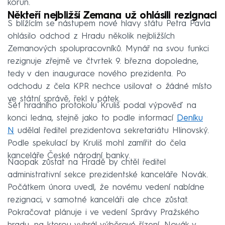
korun.
Někteří nejbližší Zemana už ohlásili rezignaci
S blížícím se nástupem nové hlavy státu Petra Pavla
ohlásilo odchod z Hradu několik nejbližších
Zemanových spolupracovníků. Mynář na svou funkci
rezignuje zřejmě ve čtvrtek 9. března dopoledne,
tedy v den inaugurace nového prezidenta. Po
odchodu z čela KPR nechce usilovat o žádné místo
ve státní správě, řekl v pátek.
Šéf hradního protokolu Kruliš podal výpověď na
konci ledna, stejně jako to podle informací
Deníku
N
udělal ředitel prezidentova sekretariátu Hlinovský.
Podle spekulací by Kruliš mohl zamířit do čela
kanceláře České národní banky.
Naopak zůstat na Hradě by chtěl ředitel
administrativní sekce prezidentské kanceláře Novák.
Počátkem února uvedl, že novému vedení nabídne
rezignaci, v samotné kanceláři ale chce zůstat.
Pokračovat plánuje i ve vedení Správy Pražského