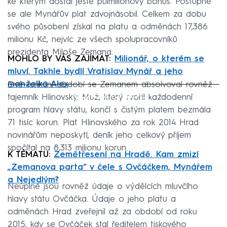
ke kterým dostal ještě půlmilionový bonus. Postupně
se ale Mynářův plat zdvojnásobil. Celkem za dobu
svého působení získal na platu a odměnách 17,386
milionu Kč, nejvíc ze všech spolupracovníků
prezidenta Miloše Zemana.
MOHLO BY VÁS ZAJÍMAT:
Milionář, o kterém se
mluví. Takhle bydlí Vratislav Mynář a jeho
manželka Alex
Dvě funkční období se Zemanem absolvoval rovněž
Failed to fetch
tajemník Hlinovský. Muž, který tvořil každodenní
program hlavy státu, končí s čistým platem bezmála
71 tisíc korun. Plat Hlinovského za rok 2014 Hrad
novinářům neposkytl, deník jeho celkový příjem
spočítal na 8,313 milionu korun.
K TÉMATU:
Zemětřesení na Hradě. Kam zmizí
„Zemanova parta“ v čele s Ovčáčkem, Mynářem
a Nejedlým?
Neúplné jsou rovněž údaje o výdělcích mluvčího
hlavy státu Ovčáčka. Údaje o jeho platu a
odměnách Hrad zveřejnil až za období od roku
2015, kdy se Ovčáček stal ředitelem tiskového