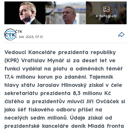
6 fotografií
ČTK
4. bře 2023, 07:15
Vedoucí Kanceláře prezidenta republiky
(KPR) Vratislav Mynář si za deset let ve
funkci vydělal na platu a odměnách téměř
17,4 milionu korun po zdanění. Tajemník
hlavy státu Jaroslav Hlinovský získal v čele
sekretariátu prezidenta 8,3 milionu Kč
čistého a prezidentův mluvčí Jiří Ovčáček si
jako šéf tiskového odboru přišel na
necelých sedm milionů. Údaje získal od
prezidentské kanceláře deník Mladá fronta