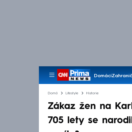
Domácí
Zahranič
Pořady
Domů
Lifestyle
Historie
Zákaz žen na Karl
705 lety se narodi