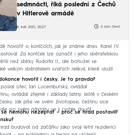
sedmnácti, říká poslední z Čechů
v Hitlerově armádě
6 min čtení
8. kvě 2021, 20:27
 hovořit o koníčcích, jak je známe dnes. Karel IV.
cestoval. Za koníček lze označit i jeho sběratelskou
ětší než sbírky Rudolfa II., ale bohužel se
ké velkým sběratelem svatých relikvií, které uložil
 dokonce hovořil i česky. Je to pravda?
j poslal otec Jan Lucemburský, ovládal
lštinu, ovládal zřejmě i základy latiny. Ještě v českém
česky. Jak píše ve svém životopise, češtinu sice
ale po svém návratu se ji rychle doučil.
e se nemohu nezeptat – proč se hrad postavil?
unsku?
hrad budoval od začátku jako svoji letní rezidenci
ovat – na pokladnici a trezor na uložení