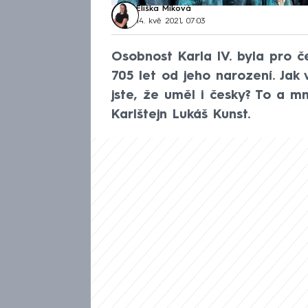
Eliška Míková
14. kvě 2021, 07:03
Osobnost Karla IV. byla pro č
705 let od jeho narození. Jak 
jste, že uměl i česky? To a m
Karlštejn Lukáš Kunst.