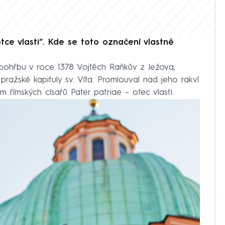
tce vlasti“. Kde se toto označení vlastně
 pohřbu v roce 1378 Vojtěch Raňkův z Ježova,
pražské kapituly sv. Víta. Promlouval nad jeho rakví
m římských císařů Pater patriae – otec vlasti.