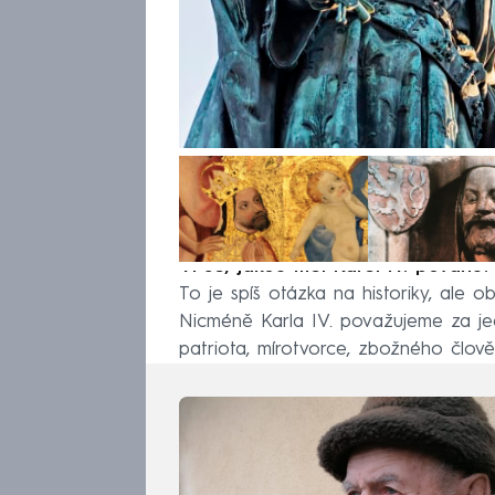
Ví se, jakou měl Karel IV. povahu?
To je spíš otázka na historiky, ale
Nicméně Karla IV. považujeme za jed
patriota, mírotvorce, zbožného člov