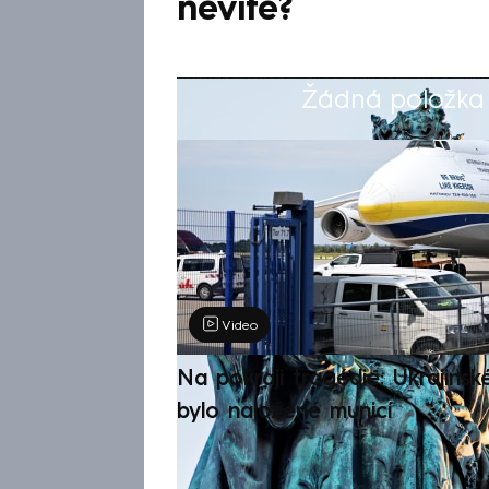
nevíte?
Žádná položka z
Výběr redakce
Video
Na pokraji tragédie: Ukrajinsk
bylo naložené municí