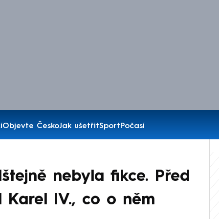
í
Objevte Česko
Jak ušetřit
Sport
Počasí
štejně nebyla fikce. Před
l Karel IV., co o něm