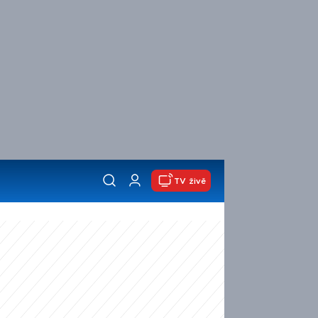
TV živě