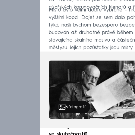
císařských korunovačních klenotů a ří
Místo bylo velmi dobře vybrané – hrad
vyššími kopci. Dojet se sem dalo p
týká, našli bychom bezesporu bezpečn
budován až druhotně právě během př
stávajícího skalního masivu a částe
městysu. Jejich pozůstatky jsou míst
6
fotografií
Všichni jsme viděli film Noc na Ka
ve skutečnosti?