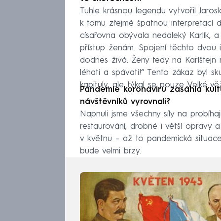
Tuhle krásnou legendu vytvořil Jaros
k tomu zřejmě špatnou interpretací d
císařovna obývala nedaleký Karlík,
přístup ženám. Spojení těchto dvou i
dodnes živá. Ženy tedy na Karlštejn 
léhati a spávati!“ Tento zákaz byl sku
kapituly, ale týkal se pouze Velké vě
Pandemie koronaviru zasáhla kultu
návštěvníků vyrovnali?
Napnuli jsme všechny síly na probíhaj
restaurování, drobné i větší opravy 
v květnu – až to pandemická situace
bude velmi brzy.