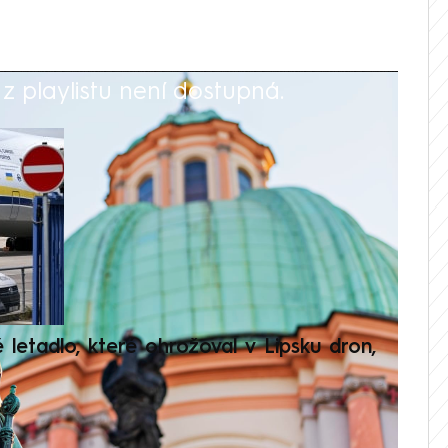
 playlistu není dostupná.
V
é letadlo, které ohrožoval v Lipsku dron,
Přilá
polit