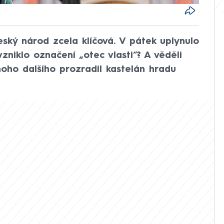
eský národ zcela klíčová. V pátek uplynulo
vzniklo označení „otec vlasti“? A věděli
noho dalšího prozradil kastelán hradu