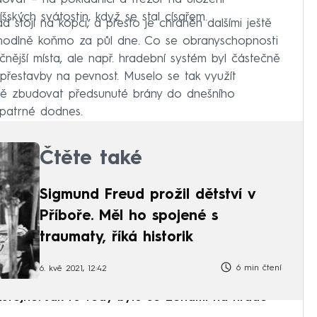
šských svátostin, když se stal císařem.
 stojí na kopci, a přesto je chráněn dalšími ještě
ohodlně koňmo za půl dne. Co se obranyschopnosti
ější místa, ale např. hradební systém byl částečně
estavby na pevnost. Muselo se tak využít
čně zbudovat předsunuté brány do dnešního
y patrné dodnes.
Čtěte také
Sigmund Freud prožil dětství v
Příboře. Měl ho spojené s
traumaty, říká historik
6 min čtení
6. kvě 2021, 12:42
rlštejně. Jak to tedy bylo se ženami na hradě