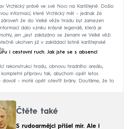
lav Vrchlický právě ve své Noci na Karlštejně. Došlo
vou informací, které Vrchlický měl – jednak že
 a zároveň že do Velké věže hradu byl zamezen
nformací dalo vzniku krásné legendě, která je
mohly, jen „jest zakázáno se ženami ve Velké věži
tečně ukotven již v zakládací listině karlštejnské
že.
ru i cestovní ruch. Jak jste se s absencí
ící rekonstrukci hradu, obnovu hradního areálu,
a kompletní přípravu tak, abychom opět letos
 dovolí – mohli opět otevřít brány. Doufáme, že to
Čtěte také
S rudoarmějci přišel mír. Ale i