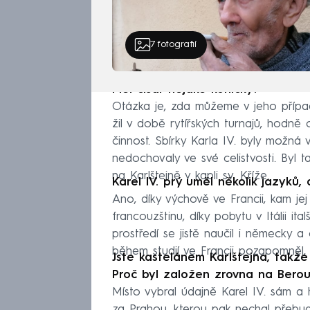
7
fotografií
Měl císař nějaké koníčky?
Otázka je, zda můžeme v jeho případě
žil v době rytířských turnajů, hodně 
činnost. Sbírky Karla IV. byly možná v
nedochovaly ve své celistvosti. Byl ta
na Karlštejně v kapli sv. Kříže.
Karel IV. prý uměl několik jazyků,
Ano, díky výchově ve Francii, kam je
francouzštinu, díky pobytu v Itálii ita
prostředí se jistě naučil i německy a 
během studií ve Francii pozapomněl, 
Jste kastelánem Karlštejna, takž
Proč byl založen zrovna na Bero
Místo vybral údajně Karel IV. sám a 
za Prahou, kterou pak nechal přebud