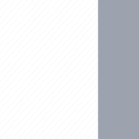
ideo
kat migranty do Česka? Sami by odešli, tvrdí exp
ické sebevraždě