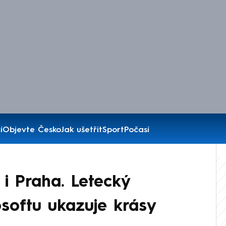
í
Objevte Česko
Jak ušetřit
Sport
Počasí
 i Praha. Letecký
osoftu ukazuje krásy