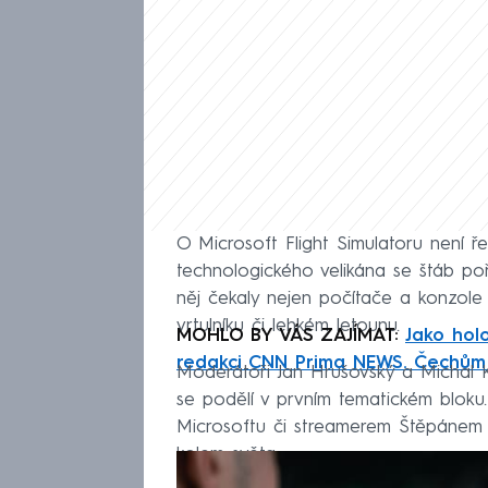
O Microsoft Flight Simulatoru není 
technologického velikána se štáb p
něj čekaly nejen počítače a konzole s
vrtulníku či lehkém letounu.
MOHLO BY VÁS ZAJÍMAT:
Jako hol
redakci CNN Prima NEWS. Čechům
Moderátoři Jan Hrušovský a Michal Ka
se podělí v prvním tematickém bloku
Microsoftu či streamerem Štěpánem Pá
kolem světa.