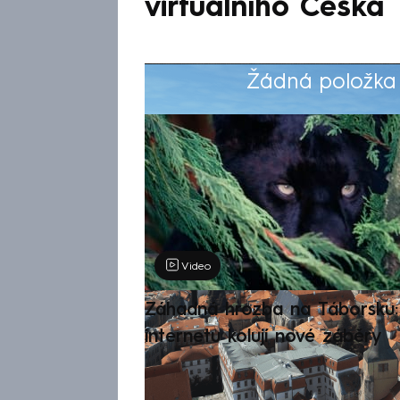
virtuálního Česka
Žádná položka z
Výběr redakce
Video
Záhadná hrozba na Táborsku: 
internetu kolují nové záběry