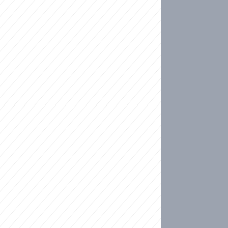
ideo
ní plné slz po 50 letech: Matku donutili dát d
ět spojil test DNA