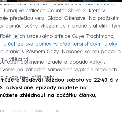
na zem, konkrétně do Vodafone PLAYzone Areny.
turnaj ve střílečce Counter-Strike 2, která v
uje předešlou verzi Global Offensive. Na pražském
y domácí scény, vítězem se nicméně stal elitní tým
íběh jejich izraelského střelce Guye Trachtmana,
el
utéct ze své domoviny před teroristickými útoky
eko hranic s Pásmem Gazy. Nakonec se mu podařilo
mu vítězství.
 se opět dotkneme Izraele a dopadu války s
podíváme na záhadné samovolné vypínání mobilních
 nikdo neví příliš rady.
 můžete sledovat každou sobotu ve 22:40 či v
S, odvysílané epizody najdete na
l můžete zhlédnout na začátku článku,
iled to fetch
tví
holokaust
Izrael
krása