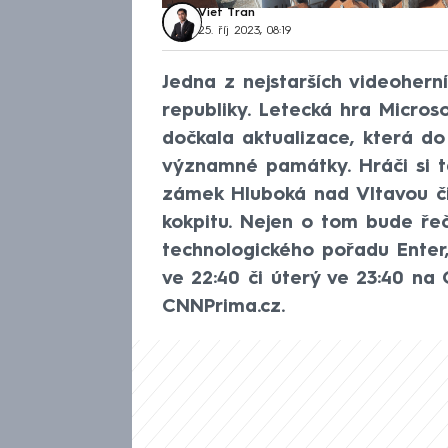
Viet Tran
25. říj 2023, 08:19
Jedna z nejstarších videohern
republiky. Letecká hra Micros
dočkala aktualizace, která do
významné památky. Hráči si t
zámek Hluboká nad Vltavou či 
kokpitu. Nejen o tom bude řeč
technologického pořadu Enter
ve 22:40 či úterý ve 23:40 n
CNNPrima.cz.