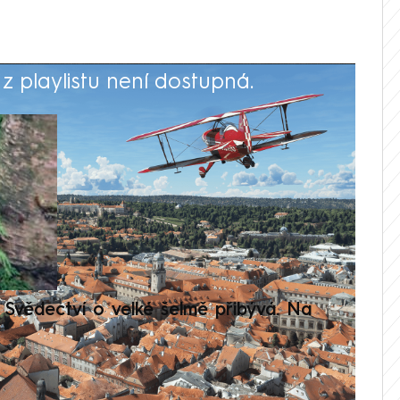
 playlistu není dostupná.
V
Svědectví o velké šelmě přibývá. Na
Setká
je op