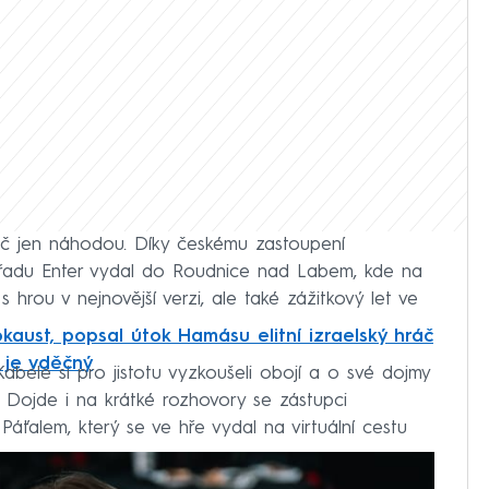
řeč jen náhodou. Díky českému zastoupení
ořadu Enter vydal do Roudnice nad Labem, kde na
 hrou v nejnovější verzi, ale také zážitkový let ve
okaust, popsal útok Hamásu elitní izraelský hráč
 je vděčný
bele si pro jistotu vyzkoušeli obojí a o své dojmy
. Dojde i na krátké rozhovory se zástupci
ťalem, který se ve hře vydal na virtuální cestu