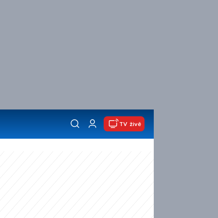
TV živě