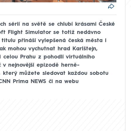
ích sérií na světě se chlubí krásami České
oft Flight Simulator se totiž nedávno
 titulu přináší vylepšená česká města i
ak mohou vychutnat hrad Karlštejn,
celou Prahu z pohodlí virtuálního
 v nejnovější epizodě herně-
, který můžete sledovat každou sobotu
a CNN Prima NEWS či na webu