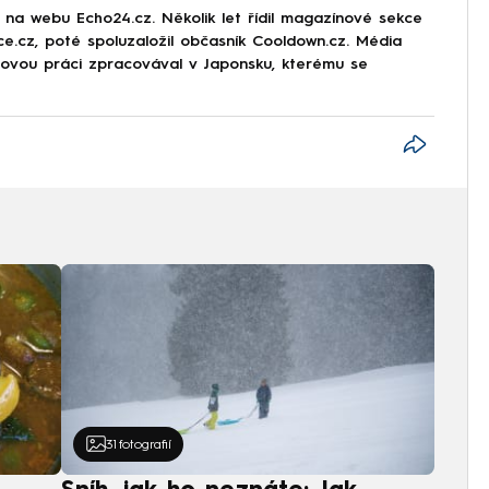
r na webu Echo24.cz. Několik let řídil magazínové sekce
rce.cz, poté spoluzaložil občasník Cooldown.cz. Média
movou práci zpracovával v Japonsku, kterému se
31
fotografií