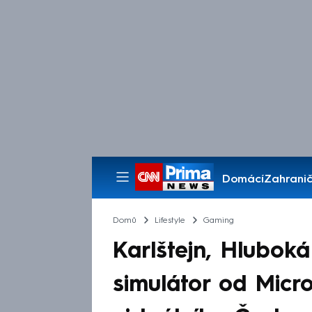
Domácí
Zahranič
Pořady
Domů
Lifestyle
Gaming
Karlštejn, Hluboká
simulátor od Micr