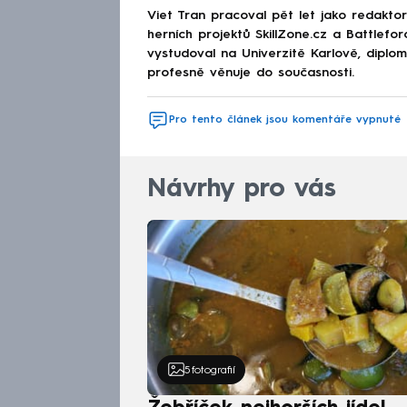
Viet Tran pracoval pět let jako redakto
herních projektů SkillZone.cz a Battlefo
vystudoval na Univerzitě Karlově, diplo
profesně věnuje do současnosti.
Pro tento článek jsou komentáře vypnuté
Návrhy pro vás
5
fotografií