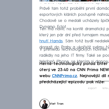
V druhé reportáži se vrátíme zpět 
Právě tam totiž proběhl první domácí 
esportových kláních postupně nahraz
Chodově se o medaili ucházely špičk
Dynamo Eclot.
Ten má navíc na kontě dramatický př
který jen pár dní před turnajem mus
hnutí Hamás
. Sám totiž bydlí nedal
dorazit do Prahy a ukořistit svému tý
V přehledu technologických novinek
radikály na jeho IT firmy. Také se 
telefonů iPhone, se kterým si doposud
Herně-technologický pořad Enter
úterý ve 23:40 na CNN Prima NEW
webu
CNNPrima.cz
. Nejnovější dí
předcházející epizodu pak níže:
Fa
esport
letec
Viet Tran