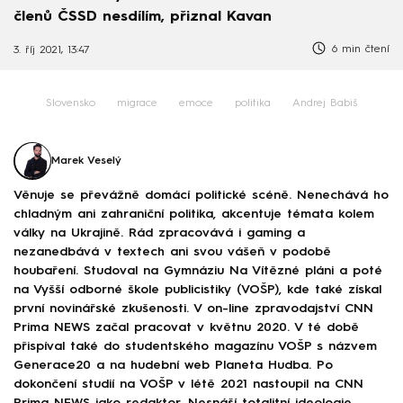
členů ČSSD nesdílím, přiznal Kavan
6 min čtení
3. říj 2021, 13:47
Slovensko
migrace
emoce
politika
Andrej Babiš
Marek Veselý
Věnuje se převážně domácí politické scéně. Nenechává ho
chladným ani zahraniční politika, akcentuje témata kolem
války na Ukrajině. Rád zpracovává i gaming a
nezanedbává v textech ani svou vášeň v podobě
houbaření. Studoval na Gymnáziu Na Vítězné pláni a poté
na Vyšší odborné škole publicistiky (VOŠP), kde také získal
první novinářské zkušenosti. V on-line zpravodajství CNN
Prima NEWS začal pracovat v květnu 2020. V té době
přispíval také do studentského magazínu VOŠP s názvem
Generace20 a na hudební web Planeta Hudba. Po
dokončení studií na VOŠP v létě 2021 nastoupil na CNN