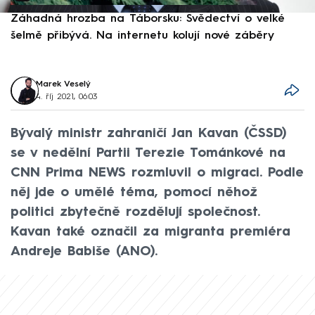
Záhadná hrozba na Táborsku: Svědectví o velké
S
šelmě přibývá. Na internetu kolují nové záběry
d
Marek Veselý
4. říj 2021, 06:03
Bývalý ministr zahraničí Jan Kavan (ČSSD)
se v nedělní Partii Terezie Tománkové na
CNN Prima NEWS rozmluvil o migraci. Podle
něj jde o umělé téma, pomocí něhož
politici zbytečně rozdělují společnost.
Kavan také označil za migranta premiéra
Andreje Babiše (ANO).