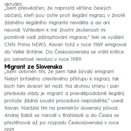
aktuální.
„Jsem přesvědčen, že naprostá většina českých
občanů, kteří jsou ostře proti ilegální migraci, v životě
žádného ilegálního migranta neviděla a asi ani
neuvidí. Vzhledem k mé životní zkušenosti mi
poměrně vadí zdůrazňování migrace,“ řekl ve vysílání
CNN Prima NEWS. Kavan totiž v roce 1969 emigroval
do Velké Británie. Do Československa se vrátil krátce
po sametové revoluci v roce 1989.
Migrant ze Slovenska
„Jsem ovlivněn tím, že jsem také bývalý emigrant.
Nebýt britského otevřeného přístupu k migraci, tak
bych tam dvacet let nežil. Na druhou stranu i pan
předseda vlády je migrant a pravděpodobně ilegální,
protože žádná soudní procedura neproběhla,“ uvedl
Kavan. Narážel tím na premiérův slovenský původ.
Andrej Babiš se narodil v Bratislavě a do Česka se
přestěhoval až po rozpadu Československa v roce
1993.