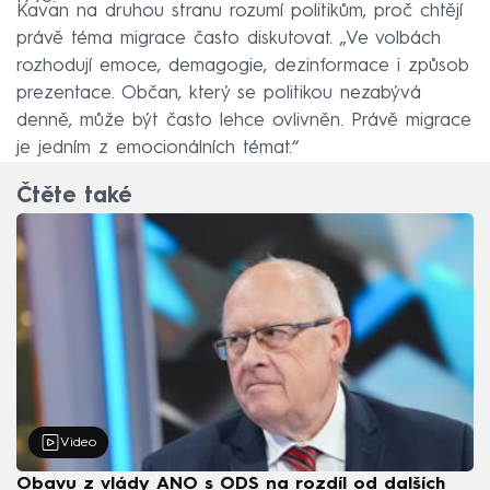
Kavan na druhou stranu rozumí politikům, proč chtějí
právě téma migrace často diskutovat. „Ve volbách
rozhodují emoce, demagogie, dezinformace i způsob
prezentace. Občan, který se politikou nezabývá
denně, může být často lehce ovlivněn. Právě migrace
je jedním z emocionálních témat.“
Čtěte také
Video
Obavu z vlády ANO s ODS na rozdíl od dalších