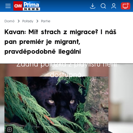
Domů
Pořady
Partie
Kavan: Mít strach z migrace? I náš
pan premiér je migrant,
pravděpodobně ilegální
Žádná položka z playlistu není
Výběr redakce
dostupná.