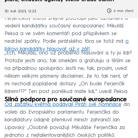
6 min čtení
30. kvě 2023, 12:23
Ferjenčíkův status zřejmě pochopil jako oznámení o
vedení kandidátky současný europoslanec Mikuláš
Peksa a ve svém komentáři pod příspěvkem se
nedržel zpátky. Podle pirátského fóra se totiž má
o
lídrovi kandidátky hlasovat až v září
.
„Ech, Mikuláši, ono už proběhlo hlasování a ty jsi lídr?
Protože jestli ano, tak smekám a gratuluju a těším se
na případnou spolupráci. Jestli ne, tak, prosím, uveď
někam velkými písmeny disclaimer, že to tak není, ať
mi nechodí poplašené dotazy: „On bude Ferjenčík
lídrem???“ Ten post poněkud mate lidi,“ uvedl Peksa.
Silná podpora pro současné europoslance
Od začátku května podávají Piráti své nominace
do
voleb do Evropského parlamentu. Ferjenčíka do
kandidatury údajně přemluvil ministr zahraničí Jan
Lipavský. „Osobně považuji Mikuláše Ferjenčíka za
jednoho z nejtalentovanějších českých politiků.