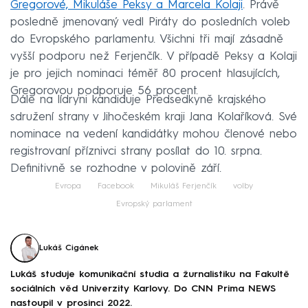
Gregorové, Mikuláše Peksy a Marcela Kolaji
. Právě
posledně jmenovaný vedl Piráty do posledních voleb
do Evropského parlamentu. Všichni tři mají zásadně
vyšší podporu než Ferjenčík. V případě Peksy a Kolaji
je pro jejich nominaci téměř 80 procent hlasujících,
Gregorovou podporuje 56 procent.
Dále na lídryni kandiduje Předsedkyně krajského
sdružení strany v Jihočeském kraji Jana Kolaříková. Své
nominace na vedení kandidátky mohou členové nebo
registrovaní příznivci strany posílat do 10. srpna.
Definitivně se rozhodne v polovině září.
Evropa
Facebook
Mikuláš Ferjenčík
volby
Evropský parlament
Lukáš Cigánek
Lukáš studuje komunikační studia a žurnalistiku na Fakultě
sociálních věd Univerzity Karlovy. Do CNN Prima NEWS
nastoupil v prosinci 2022.