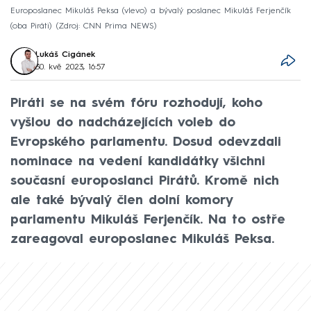
Europoslanec Mikuláš Peksa (vlevo) a bývalý poslanec Mikuláš Ferjenčík
(oba Piráti)
Zdroj: CNN Prima NEWS
Lukáš Cigánek
30. kvě 2023, 16:57
Piráti se na svém fóru rozhodují, koho
vyšlou do nadcházejících voleb do
Evropského parlamentu. Dosud odevzdali
nominace na vedení kandidátky všichni
současní europoslanci Pirátů. Kromě nich
ale také bývalý člen dolní komory
parlamentu Mikuláš Ferjenčík. Na to ostře
zareagoval europoslanec Mikuláš Peksa.