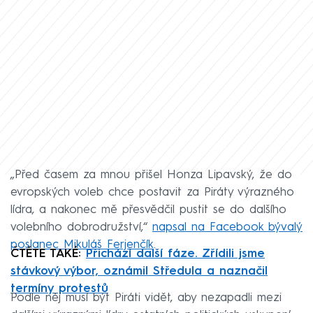
„Před časem za mnou přišel Honza Lipavský, že do
evropských voleb chce postavit za Piráty výrazného
lídra, a nakonec mě přesvědčil pustit se do dalšího
volebního dobrodružství,“
napsal na Facebook bývalý
poslanec Mikuláš Ferjenčík
.
ČTĚTE TAKÉ:
Přichází další fáze. Zřídili jsme
stávkový výbor, oznámil Středula a naznačil
termíny protestů
Podle něj musí být Piráti vidět, aby nezapadli mezi