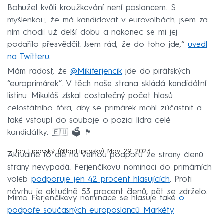
Bohužel kvůli kroužkování není poslancem. S
myšlenkou, že má kandidovat v eurovolbách, jsem za
ním chodil už delší dobu a nakonec se mi jej
podařilo přesvědčit. Jsem rád, že do toho jde,“
uvedl
na Twitteru.
Mám radost, že
@Mikiferjencik
jde do pirátských
“europrimárek”. V těch naše strana skládá kandidátní
listinu. Mikuláš získal dostatečný počet hlasů
celostátního fóra, aby se primárek mohl zúčastnit a
také vstoupí do souboje o pozici lídra celé
kandidátky. 🇪🇺 🗳️ 🏴
— Jan Lipavský (@JanLipavsky)
May 29, 2023
Aktuálně to ale na valnou podporu ze strany členů
strany nevypadá. Ferjenčíkovu nominaci do primárních
voleb
podporuje jen 42 procent hlasujících
. Proti
návrhu je aktuálně 53 procent členů, pět se zdrželo.
Mimo Ferjenčíkovy nominace se hlasuje také
o
podpoře současných europoslanců Markéty