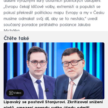
dalšími výraznými lídry ostatních politických uskupení.
„Evropu čekají klíčové volby, extremisti a populisti se
pokusí překreslit politickou mapu Evropy a my v Česku
musíme odmakat svůj díl, aby se to nestalo,“ uvedl
současný poradce pirátského poslance Jakuba
Michálka.
Čtěte také
Video
Lipavský se postavil Stanjurovi. Zkritizoval snížení
platů, omezení agendy svého úřadu odmítl