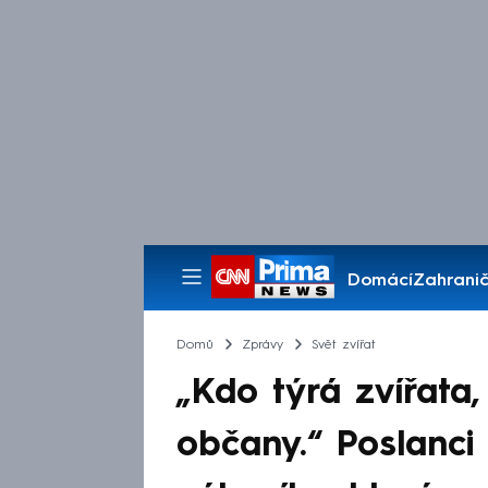
Domácí
Zahranič
Pořady
Domů
Zprávy
Svět zvířat
„Kdo týrá zvířata
občany.“ Poslanci 