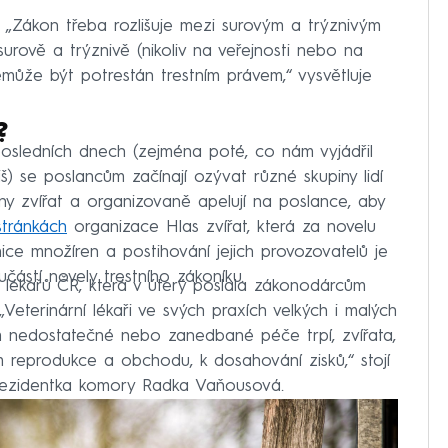
í. „Zákon třeba rozlišuje mezi surovým a trýznivým
rově a trýznivě (nikoliv na veřejnosti nebo na
nemůže být potrestán trestním právem,“ vysvětluje
?
posledních dnech (zejména poté, co nám vyjádřil
) se poslancům začínají ozývat různé skupiny lidí
any zvířat a organizovaně apelují na poslance, aby
stránkách
organizace Hlas zvířat, která za novelu
nice množíren a postihování jejich provozovatelů je
ástí novely trestního zákoníku.
h lékařů ČR, která v úterý poslala zákonodárcům
Veterinární lékaři ve svých praxích velkých i malých
ivem nedostatečné nebo zanedbané péče trpí, zvířata,
reprodukce a obchodu, k dosahování zisků,“ stojí
rezidentka komory Radka Vaňousová.