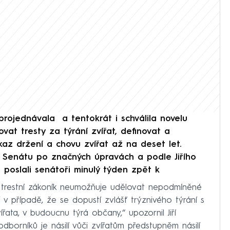
ojednávala a tentokrát i schválila novelu
vat tresty za týrání zvířat, definovat a
az držení a chovu zvířat až na deset let.
do Senátu po značných úpravách a podle Jiřího
 ji poslali senátoři minulý týden zpět k
ý trestní zákoník neumožňuje udělovat nepodmíněné
i v případě, že se dopustí zvlášť trýznivého týrání s
ířata, v budoucnu týrá občany,“ upozornil Jiří
odborníků je násilí vůči zvířatům předstupněm násilí