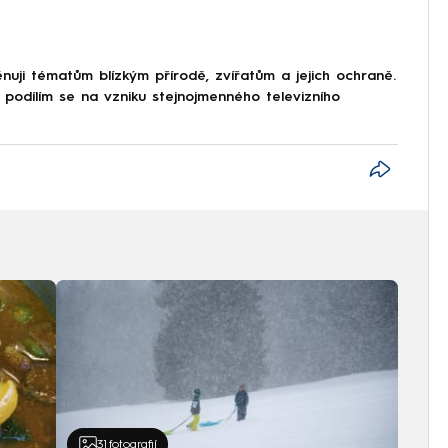
ěnuji tématům blízkým přírodě, zvířatům a jejich ochraně.
 podílím se na vzniku stejnojmenného televizního
31
fotografií