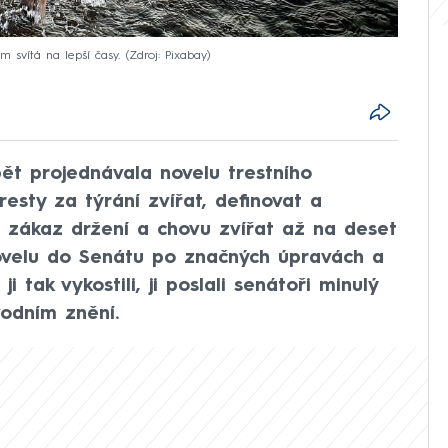
 svítá na lepší časy.
Zdroj: Pixabay
t projednávala novelu trestního
esty za týrání zvířat, definovat a
 zákaz držení a chovu zvířat až na deset
 novelu do Senátu po značných úpravách a
ji tak vykostili, ji poslali senátoři minulý
vodním znění.