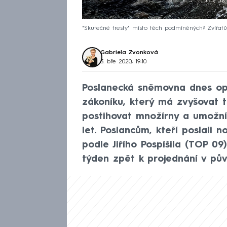
"Skutečné tresty" místo těch podmíněných? Zvířatům
Gabriela Zvonková
3. bře 2020, 19:10
Poslanecká sněmovna dnes opě
zákoníku, který má zvyšovat tr
postihovat množírny a umožní
let. Poslancům, kteří poslali
podle Jiřího Pospíšila (TOP 09) 
týden zpět k projednání v pů