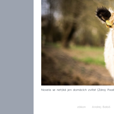
Novela se netýká jen domácích zvířat.
Zdroj: Pixa
zákon
Andrej Babiš