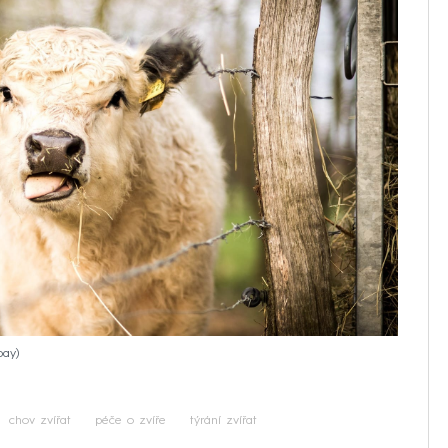
bay
chov zvířat
péče o zvíře
týrání zvířat