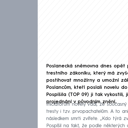
Poslanecká sněmovna dnes opět pr
trestního zákoníku, který má zvyšo
postihovat množírny a umožní zák
Poslancům, kteří poslali novelu 
Pospíšila (TOP 09) ji tak vykostili,
projednání v původním znění.
Iniciátorům novely vadí, že současn
tresty i tzv. prvopachatelům. A to an
následkem smrti zvířete. „Kdo týrá zv
Pospíšil na fakt, že podle některých 