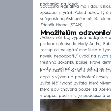
páchaným na lidech.
Současná legislativa má i další úskal
způsobem týrání. Pokud někdo týrá su
veřejnosti nepřístupném místě), tak 
Zdeněk Hraba (STAN).
Množitelům odzvonilo
„Ačkoliv náš boj vypadá nadějně, v 
podporu předseda vlády Andrej Babiš
zastupující nelegální množitele a tyr
novelu nepodpořili,“ uvádí
na svých 
trestního zákoníku bojuje. Právě defi
podle ochránců zvířat nezbytnou souč
S tím souhlasí i Komora veterinárníc
dopis s výzvou o podpoření novely. „
zvířat léčí týraná zvířata, která vl
která jsou chována pouze za účelem 
v dopise, pod nímž je podepsaná p