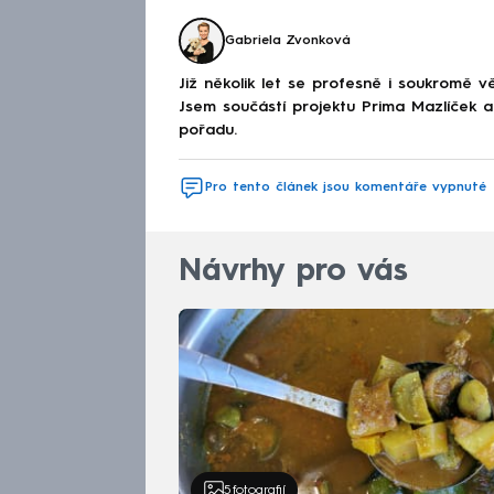
Gabriela Zvonková
Již několik let se profesně i soukromě v
Jsem součástí projektu Prima Mazlíček a
pořadu.
Pro tento článek jsou komentáře vypnuté
Návrhy pro vás
5
fotografií