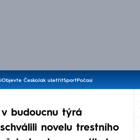
í
Objevte Česko
Jak ušetřit
Sport
Počasí
, v budoucnu týrá
schválili novelu trestního