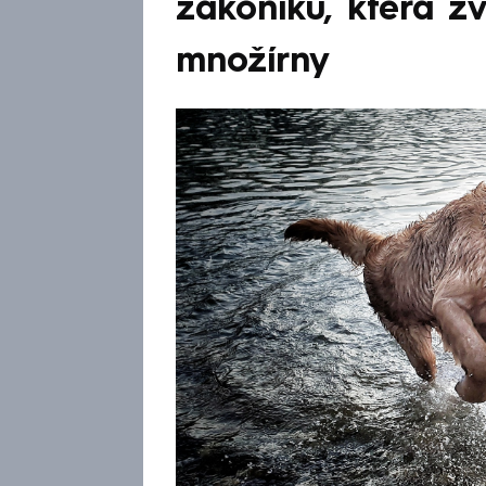
zákoníku, která zv
množírny