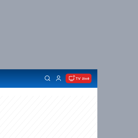
TV živě