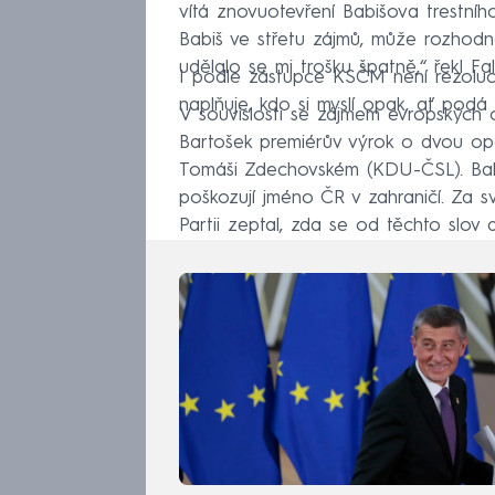
vítá znovuotevření Babišova trestníh
Babiš ve střetu zájmů, může rozhodno
udělalo se mi trošku špatně,“ řekl Falt
I podle zástupce KSČM není rezoluc
naplňuje, kdo si myslí opak, ať podá 
V souvislosti se zájmem evropských 
Bartošek premiérův výrok o dvou opoz
Tomáši Zdechovském (KDU-ČSL). Babiš
poškozují jméno ČR v zahraničí. Za sv
Partii zeptal, zda se od těchto slov d