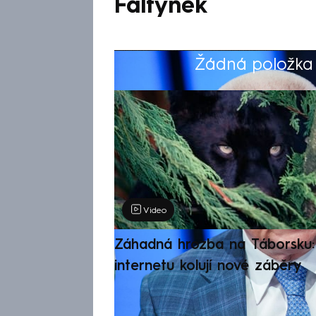
Faltýnek
Žádná položka z
Výběr redakce
Video
Záhadná hrozba na Táborsku: 
internetu kolují nové záběry