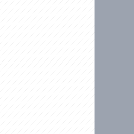
ideo
ní plné slz po 50 letech: Matku donutili dát d
ět spojil test DNA