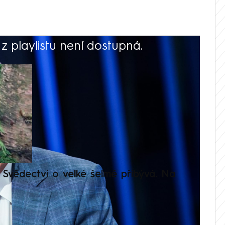
 playlistu není dostupná.
V
Svědectví o velké šelmě přibývá. Na
Setká
je op