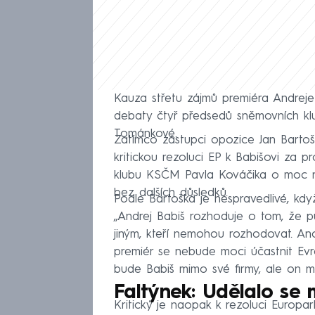
Kauza střetu zájmů premiéra Andrej
debaty čtyř předsedů sněmovních klub
Tománkové.
Zatímco zástupci opozice Jan Barto
kritickou rezoluci EP k Babišovi za 
klubu KSČM Pavla Kováčika o moc ne
bez dalších důsledků.
Podle Bartoška je nespravedlivé, kdy
„Andrej Babiš rozhoduje o tom, že pů
jiným, kteří nemohou rozhodovat. Ano,
premiér se nebude moci účastnit Evro
bude Babiš mimo své firmy, ale on mi
Faltýnek: Udělalo se 
Kritický je naopak k rezoluci Europar