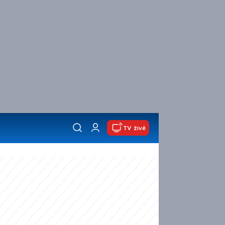
TV živě