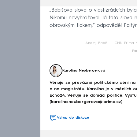
„Babišova slova o vlastizrádcích byla
Nikomu nevyhrožoval. Já tato slova 
obrovským tlakem,“ odpověděl Faltýn
Andrej Babiš
CNN Prima 
Pa
Karolína Neubergerová
Věnuje se převážně politickému dění na
a na magistrátu. Karolína je v médiích 
Echo24. Věnuje se domácí politice. Vystu
(karolina.neubergerova@iprima.cz)
Vstup do diskuze