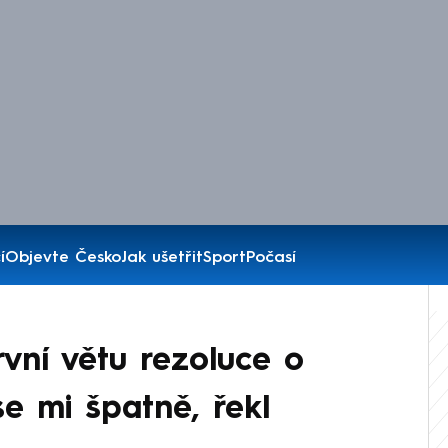
í
Objevte Česko
Jak ušetřit
Sport
Počasí
rvní větu rezoluce o
se mi špatně, řekl