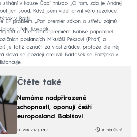
o stíhání v kauze Čapí hnízdo. „O tom, zda je Andrej
ut jen soud. Když jsem viděl první větu rezoluce,
ýnek v Partii.
e EP problém. „Pan premiér zákon o střetu zájmů
žalobu,“ řekl Kováčik.
orgánů o střet zájmů premiéra Babiše připomněl
ičních poslancích Mikuláši Peksovi (Piráti) a
 je totiž označil za vlastizrádce, protože dle něj
á slova se později omluvil. Bartošek se Faltýnka v
istancuje.
Čtěte také
Nemáme nadpřirozené
schopnosti, oponují čeští
europoslanci Babišovi
6 min čtení
20. čvn 2020, 19:03