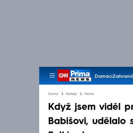
Domácí
Zahranič
Pořady
Domů
Pořady
Partie
Když jsem viděl p
Babišovi, udělalo 