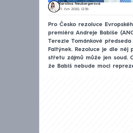
Karolína Neubergerová
21. čvn 2020, 12:36
Pro Česko rezoluce Evropskéh
premiéra Andreje Babiše (ANO
Terezie Tománkové předseda 
Faltýnek. Rezoluce je dle ně
střetu zájmů může jen soud. Op
že Babiš nebude moci reprez