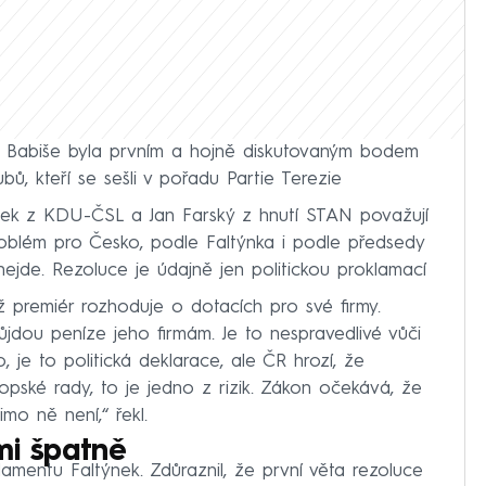
e Babiše byla prvním a hojně diskutovaným bodem
ů, kteří se sešli v pořadu Partie Terezie
šek z KDU-ČSL a Jan Farský z hnutí STAN považují
problém pro Česko, podle Faltýnka i podle předsedy
jde. Rezoluce je údajně jen politickou proklamací
ž premiér rozhoduje o dotacích pro své firmy.
jdou peníze jeho firmám. Je to nespravedlivé vůči
 je to politická deklarace, ale ČR hrozí, že
pské rady, to je jedno z rizik. Zákon očekává, že
mo ně není,“ řekl.
mi špatně
lamentu Faltýnek. Zdůraznil, že první věta rezoluce