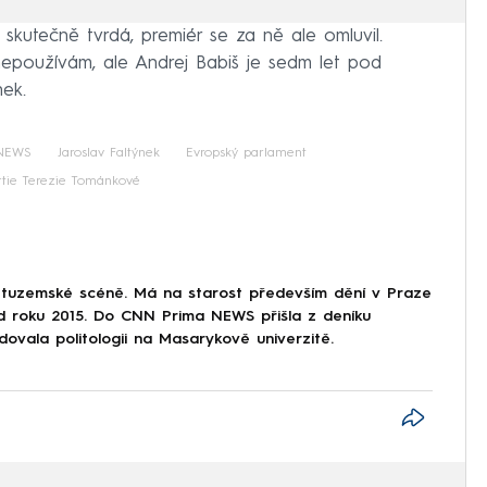
 skutečně tvrdá, premiér se za ně ale omluvil.
nepoužívám, ale Andrej Babiš je sedm let pod
ek.
NEWS
Jaroslav Faltýnek
Evropský parlament
rtie Terezie Tománkové
 tuzemské scéně. Má na starost především dění v Praze
od roku 2015. Do CNN Prima NEWS přišla z deníku
dovala politologii na Masarykově univerzitě.