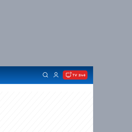
TV živě