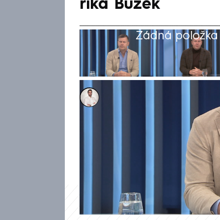
říká Buzek
Žádná položka z
Petr Šilhán
Akt. 1. čvn 2025, 14:27
• 27. kvě 2025, 20:47
Zdá se, že hnutí STAN vede 
perou, třetí se směje. V poř
marketér Tomáš Buzek. Spojen
něj hnutí nepravdivě tváří, 