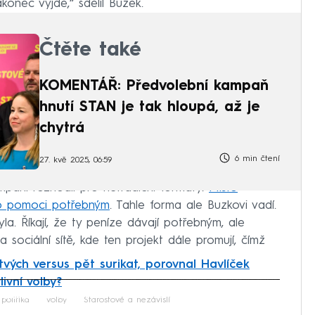
akonec vyjde,“ sdělil Buzek.
Čtěte také
KOMENTÁŘ: Předvolební kampaň
hnutí STAN je tak hloupá, až je
chytrá
6 min čtení
27. kvě 2025, 06:59
mpani rozhodli pro netradiční formáty.
Místo
 do pomoci potřebným
. Tahle forma ale Buzkovi vadí.
la. Říkají, že ty peníze dávají potřebným, ale
a sociální sítě, kde ten projekt dále promují, čímž
tvých versus pět surikat, porovnal Havlíček
ivní volby?
iled to fetch
politika
volby
Starostové a nezávislí