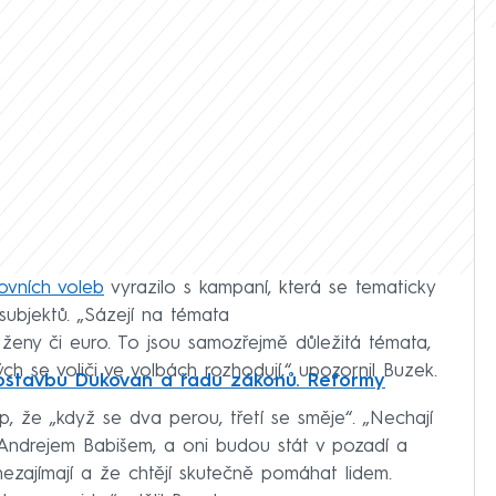
ovních voleb
vyrazilo s kampaní, která se tematicky
 subjektů. „Sázejí na témata
ženy či euro. To jsou samozřejmě důležitá témata,
ých se voliči ve volbách rozhodují,“ upozornil Buzek.
ostavbu Dukovan a řadu zákonů. Reformy
up, že „když se dva perou, třetí se směje“. „Nechají
 Andrejem Babišem, a oni budou stát v pozadí a
 nezajímají a že chtějí skutečně pomáhat lidem.