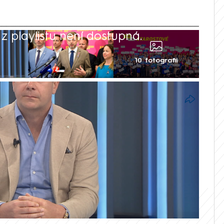
 playlistu není dostupná.
10 fotografií
svou kampaň stylem, že když se dva
adu Nový den na CNN Prima NEWS to řekl
í s charitou mu vadí, protože se podle
že žádnou kampaň nevede.