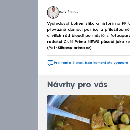
Petr Šilhán
Vystudoval bohemistiku a historii na FF 
převážně domácí politice a příležitostně 
chvílích rád bloudí po městě s fotoapar
redakci CNN Prima NEWS působí jako red
(Petr.Silhan@iprima.cz)
Pro tento článek jsou komentáře vypnuté
Návrhy pro vás