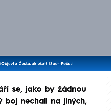
í
Objevte Česko
Jak ušetřit
Sport
Počasí
ří se, jako by žádnou
 boj nechali na jiných,