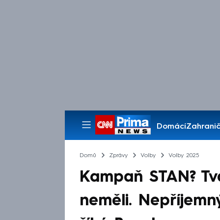
Domácí
Zahranič
Pořady
Domů
Zprávy
Volby
Volby 2025
Kampaň STAN? Tvá
neměli. Nepříjemný