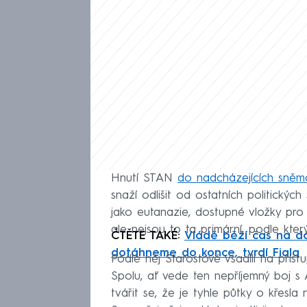
Hnutí STAN
do nadcházejících sněm
snaží odlišit od ostatních politických
jako eutanazie, dostupné vložky pro 
ale nejsou to ta primární, podle kter
ČTĚTE TAKÉ:
Vládě běží čas na d
dotáhneme do konce, tvrdí Fiala
Podle něj Starostové vsadili na příst
Spolu, ať vede ten nepříjemný boj s
tvářit se, že je tyhle půtky o křesla