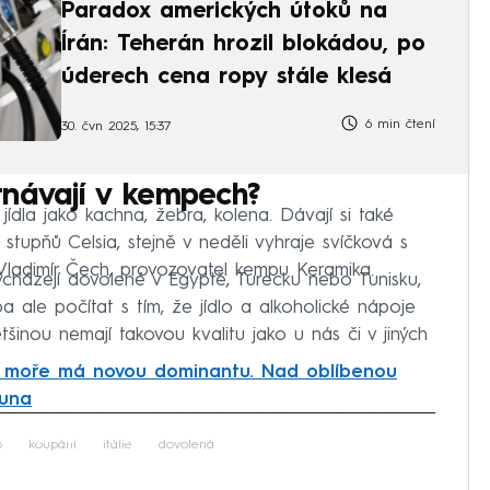
Paradox amerických útoků na
Írán: Teherán hrozil blokádou, po
úderech cena ropy stále klesá
6 min čtení
30. čvn 2025, 15:37
tnávají v kempech?
jídla jako kachna, žebra, kolena. Dávají si také
stupňů Celsia, stejně v neděli vyhraje svíčková s
Vladimír Čech, provozovatel kempu Keramika.
cházejí dovolené v Egyptě, Turecku nebo Tunisku,
ba ale počítat s tím, že jídlo a alkoholické nápoje
inou nemají takovou kvalitu jako u nás či v jiných
é moře má novou dominantu. Nad oblíbenou
tuna
iled to fetch
o
koupání
Itálie
dovolená