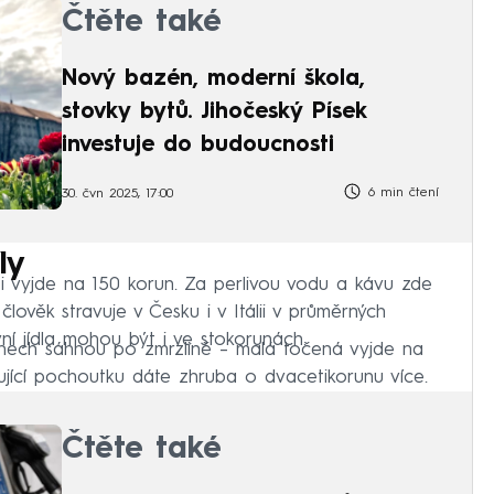
Čtěte také
Nový bazén, moderní škola,
stovky bytů. Jihočeský Písek
investuje do budoucnosti
6 min čtení
30. čvn 2025, 17:00
ly
ži vyjde na 150 korun. Za perlivou vodu a kávu zde
lověk stravuje v Česku i v Itálii v průměrných
vní jídla mohou být i ve stokorunách.
dnech sáhnou po zmrzlině – malá točená vyjde na
ěžující pochoutku dáte zhruba o dvacetikorunu více.
Čtěte také