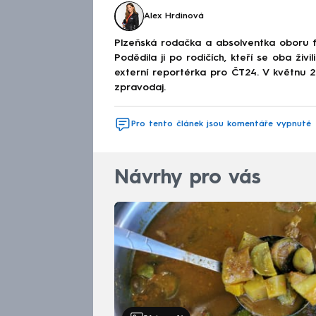
Alex Hrdinová
Plzeňská rodačka a absolventka oboru fi
Podědila ji po rodičích, kteří se oba živi
externí reportérka pro ČT24. V květnu 2
zpravodaj.
Pro tento článek jsou komentáře vypnuté
Návrhy pro vás