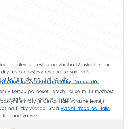
á i s jídlem a cestou na zhruba 12 tisících korun
 dny místo návštěvy restaurace sami vaří.
 a buřtem ale mají své kouzlo.
výhodné kurzy nebo poplatky. Na co dát
Jsem v kempu po deseti letech, líbí se mi tu možnost
popsala jedna z návštěvnic kempu.
bskými emiráty je Česko stále výrazně levnější
vat na Blízký východ. Stačí
vyrazit třeba do Itálie
,
atíte snad za vše.