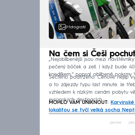
9
fotografií
Na čem si Češi pochu
„Nejoblíbenější jsou mezi návštěvníky 
pečený bůček a zelí. I když bude 40 
knedlíkem,“ popsal oblíbené pokrmy 
Sečteno podtrženo: Cenově nejlíp vy
a to zájezdy typu last minute. Je tře
vzhledem k nízkým cenám pobytu větš
evropských destinacích.
MOHLO VÁM UNIKNOUT:
Karvinsk
lokalitou se tyčí velká socha Nep
Fa
peníze
jídl