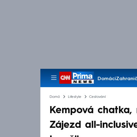
Domácí
Zahranič
Pořady
Domů
Lifestyle
Cestování
Kempová chatka, 
Zájezd all-inclusi