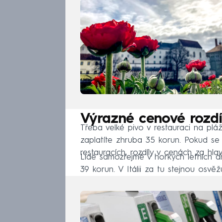
Výrazné cenové rozdí
Třeba velké pivo v restauraci na plá
zaplatíte zhruba 35 korun. Pokud se č
restauracích, rozdíly v cenách za hla
Lidé samozřejmě v horkých letních 
39 korun. V Itálii za tu stejnou osv