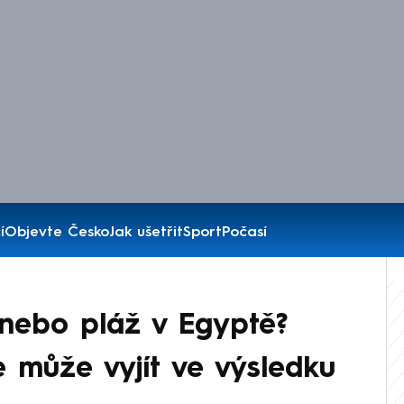
í
Objevte Česko
Jak ušetřit
Sport
Počasí
nebo pláž v Egyptě?
ve může vyjít ve výsledku