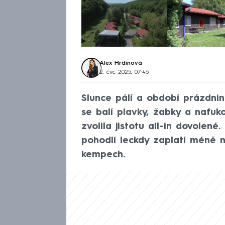
Alex Hrdinová
2. čvc 2025, 07:46
Slunce pálí a období prázdnin
se balí plavky, žabky a nafuko
zvolila jistotu all-in dovolen
pohodlí leckdy zaplatí méně
kempech.