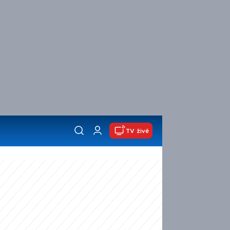
TV živě