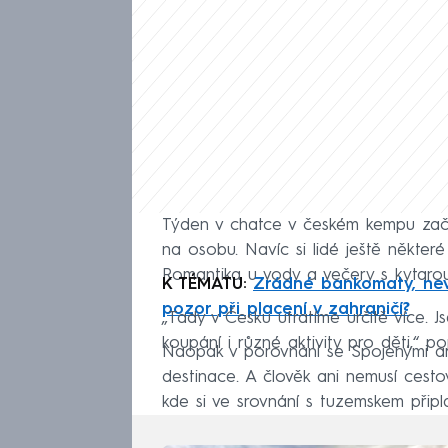
Týden v chatce v českém kempu začín
na osobu. Navíc si lidé ještě některé
Romantika u vody a večery s kytarou
K TÉMATU:
Zrádné bankomaty, ne
pozor při placení v zahraničí?
„Tady v Česku utratíme určitě více. 
koupání i různé aktivity pro děti,“ 
Naopak v porovnání se Spojenými ara
destinace. A člověk ani nemusí cesto
kde si ve srovnání s tuzemskem připl