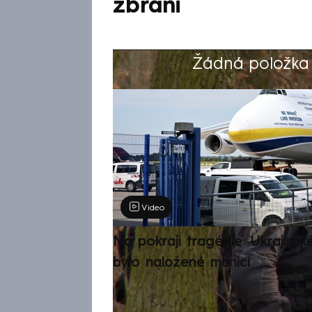
zbrani
Žádná položka z
Výběr redakce
Video
Na pokraji tragédie: Ukrajinsk
bylo naložené municí