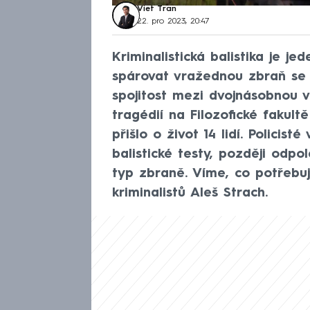
Viet Tran
22. pro 2023, 20:47
Kriminalistická balistika je je
spárovat vražednou zbraň se s
spojitost mezi dvojnásobnou v
tragédií na Filozofické fakultě
přišlo o život 14 lidí. Policist
balistické testy, později odpol
typ zbraně. Víme, co potřebu
kriminalistů Aleš Strach.