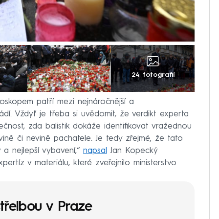
24 fotografií
roskopem patří mezi nejnáročnější a
ádí. Vždyť je třeba si uvědomit, že verdikt experta
ečnost, zda balistik dokáže identifikovat vražednou
ně či nevině pachatele. Je tedy zřejmé, že tato
 a nejlepší vybavení,“
napsal
Jan Kopecký
pertíz v materiálu, které zveřejnilo ministerstvo
řelbou v Praze