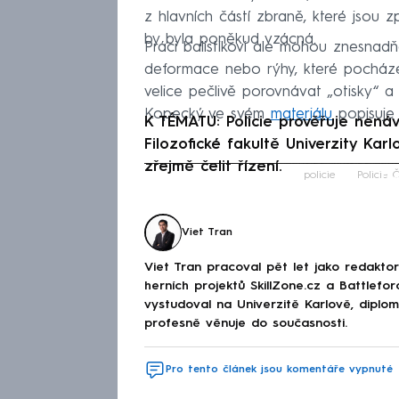
z hlavních částí zbraně, které jsou 
by byla poněkud vzácná.
Práci balistikovi ale mohou znesnadňo
deformace nebo rýhy, které pocházej
velice pečlivě porovnávat „otisky“ a 
Kopecký ve svém
materiálu
popisuje c
K TÉMATU: Policie prověřuje nenáv
Filozofické fakultě Univerzity Kar
zřejmě čelit řízení.
Fa
policie
Policie 
Viet Tran
Viet Tran pracoval pět let jako redakto
herních projektů SkillZone.cz a Battlefo
vystudoval na Univerzitě Karlově, diplo
profesně věnuje do současnosti.
Pro tento článek jsou komentáře vypnuté