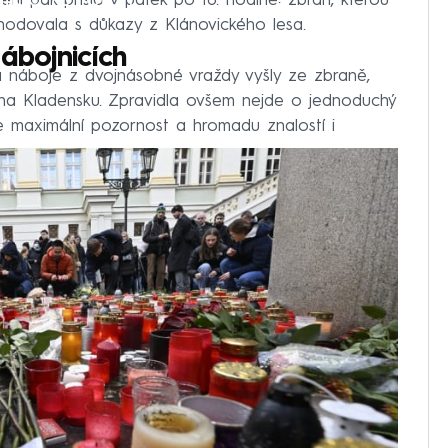
ení pak přišlo v pátek po 16. hodině: zbraň, kterou
 shodovala s důkazy z Klánovického lesa.
ábojnicích
da náboje z dvojnásobné vraždy vyšly ze zbraně,
 na Kladensku. Zpravidla ovšem nejde o jednoduchý
duje maximální pozornost a hromadu znalostí i