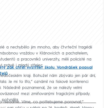
telé a nechybělo jim mnoho, aby čtvrteční tragédii
ojnásobnou vraždou v Klánovicích a pachatelem,
 studentů a pracovníků univerzity, měli policisté na
 právě i mladý střelec.
etý žák chtěl vystřílet školu. Vondrášek popsal
telů
ředočeském kraji. Bohužel nám zbývalo jen pár dní,
ala. Je mi to líto,“ oznámil na tiskové konferenci
tů. Následně poznamenal, že se nalezly velmi
 provázanost mezi zmiňovanými tragickými případy.
potvrdila.
 co hledáme. Víme, co potřebujeme porovnat,“
iled to fetch