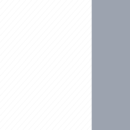
ideo
kat migranty do Česka? Sami by odešli, tvrdí exp
ické sebevraždě