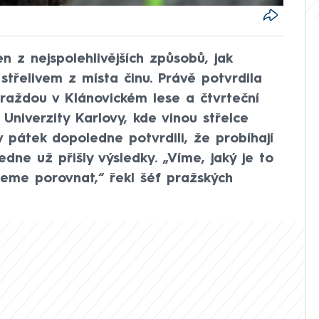
den z nejspolehlivějších způsobů, jak
třelivem z místa činu. Právě potvrdila
raždou v Klánovickém lese a čtvrteční
 Univerzity Karlovy, kde vinou střelce
é v pátek dopoledne potvrdili, že probíhají
edne už přišly výsledky. „Víme, jaký je to
jeme porovnat,“ řekl šéf pražských