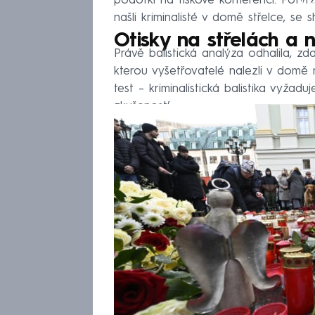
podotkl na tiskové konferenci. Potvrz
našli kriminalisté v domě střelce, se
Otisky na střelách a n
Právě balistická analýza odhalila, z
kterou vyšetřovatelé nalezli v domě
test – kriminalistická balistika vyža
zkušeností.