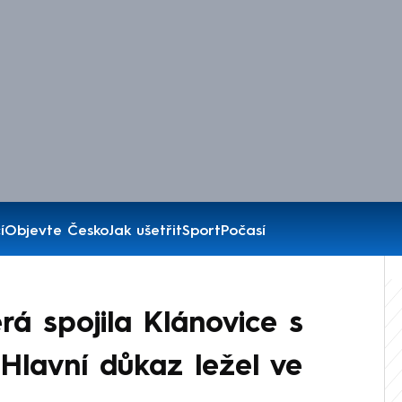
í
Objevte Česko
Jak ušetřit
Sport
Počasí
erá spojila Klánovice s
 Hlavní důkaz ležel ve