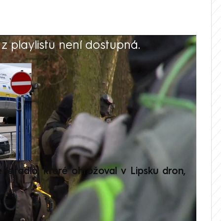
 playlistu není dostupná.
V
é letadlo, které ohrožoval v Lipsku dron,
Přilá
polit