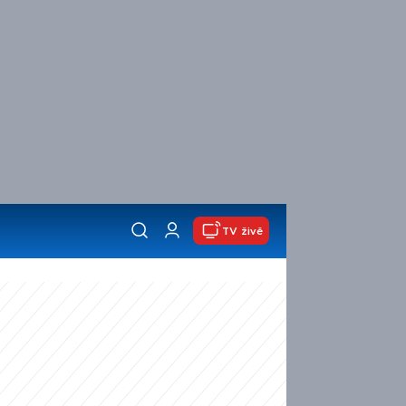
TV živě