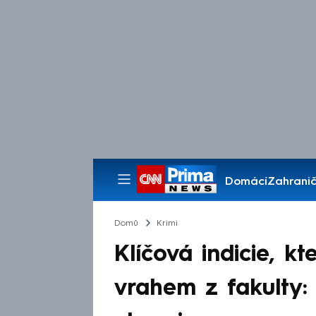
Domácí
Zahranič
Pořady
Domů
Krimi
Klíčová indicie, kt
vrahem z fakulty: