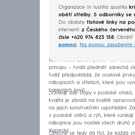
Organizace In Iustitia spustila
kr
obětí střelby.
S odborníky se 
Do obsluhy
tísňové linky na 
interventi
z Českého červeného
čísle +420 974 823 158.
Obrátit 
pomoci
.
Na pomoc zasaženým stř
Identifikace zbraní podle vystřelený
principu – tvrdší předmět zanechá s
tudíž předpokládá, že ocelové prvky
nábojnicích a střelách, které jsou vy
barevných kovů.
„Vznikají zde stopy v podobě otisků, 
kvalita je závislá na kvalitě opraco
na jejich konstrukčním uspořádání. Za
v podobě otěrů a rýh, které vznikají 
nábojnice jsou nositeli všech druhů
Kopecký.
Obecně se tedy dá říct, že každá st