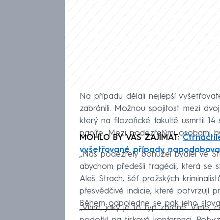
Na případu dělali nejlepší vyšetřova
zabránili. Možnou spojitost mezi dv
který na filozofické fakultě usmrtil 14
papíře. Mezi podezřelými osobami byl
MOHLO BY VÁS ZAJÍMAT:
Čtrnáctil
vyšetřované případy napodobova
„Náš podezřelý bohužel bydlel ve St
abychom předešli tragédii, která se st
Aleš Strach, šéf pražských kriminalis
přesvědčivé indicie, které potvrzují
Během odpoledne se pak jeho slova 
„Víme, jaký je to typ zbraně. Víme,
Fa