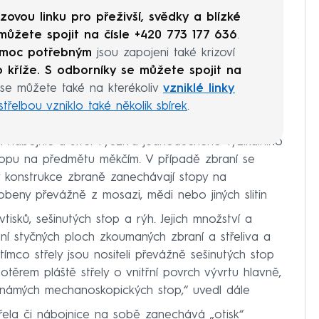
izovou linku pro přeživší, svědky a blízké
můžete spojit na čísle +420 773 177 636
.
pomoc potřebným
jsou zapojeni také krizoví
 kříže. S odborníky se můžete spojit na
se můžete také na kterékoliv
vzniklé linky
elbou vzniklo také několik sbírek
.
ch nábojnic a střel využívá jednoduchého fyzikálního
topu na předmětu měkčím. V případě zbraní se
 konstrukce zbraně zanechávají stopy na
robeny převážně z mosazi, mědi nebo jiných slitin
vtisků, sešinutých stop a rýh. Jejich množství a
vání styčných ploch zkoumaných zbraní a střeliva a
tímco střely jsou nositeli převážně sešinutých stop
otěrem pláště střely o vnitřní povrch vývrtu hlavně,
 známých mechanoskopických stop,“ uvedl dále
řela či nábojnice na sobě zanechává „otisk“