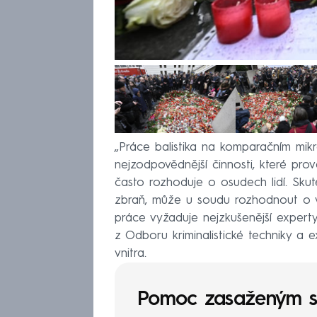
„Práce balistika na komparačním mik
nejzodpovědnější činnosti, které prov
často rozhoduje o osudech lidí. Skut
zbraň, může u soudu rozhodnout o vi
práce vyžaduje nejzkušenější experty
z Odboru kriminalistické techniky a ex
vnitra.
Pomoc zasaženým st