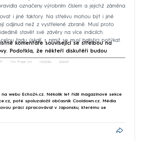
zpravidla označeny výrobním číslem a jejichž záměna
vat i jiné faktory. Na střelivu mohou být i jiné
í odjinud než z vystřelené zbraně. Musí proto
ideálně stavět své závěry na více indiciích.
elou řadu úskalí, s nimiž se musí balistici potýkat.
istné komentáře související se střelbou na
lovy. Podotkla, že někteří diskutéři budou
iled to fetch
ČR
Jan Kopecký
vražda
zbraň
r na webu Echo24.cz. Několik let řídil magazínové sekce
rce.cz, poté spoluzaložil občasník Cooldown.cz. Média
movou práci zpracovával v Japonsku, kterému se