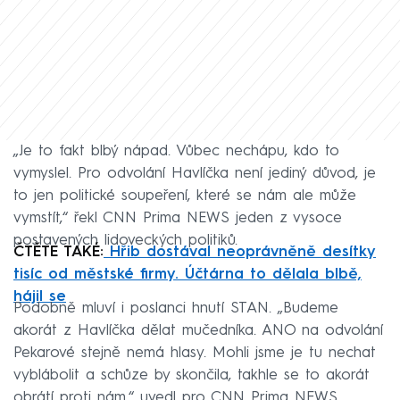
„Je to fakt blbý nápad. Vůbec nechápu, kdo to
vymyslel. Pro odvolání Havlíčka není jediný důvod, je
to jen politické soupeření, které se nám ale může
vymstít,“ řekl CNN Prima NEWS jeden z vysoce
postavených lidoveckých politiků.
ČTĚTE TAKÉ:
Hřib dostával neoprávněně desítky
tisíc od městské firmy. Účtárna to dělala blbě,
hájil se
Podobně mluví i poslanci hnutí STAN. „Budeme
akorát z Havlíčka dělat mučedníka. ANO na odvolání
Pekarové stejně nemá hlasy. Mohli jsme je tu nechat
vyblábolit a schůze by skončila, takhle se to akorát
obrátí proti nám,“ uvedl pro CNN Prima NEWS