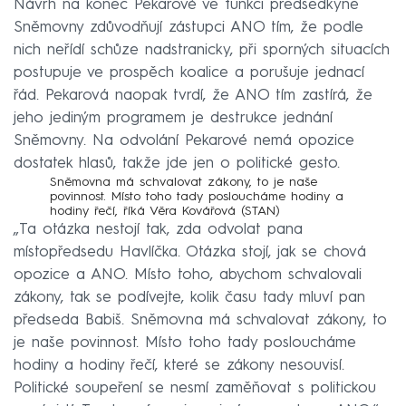
Návrh na konec Pekarové ve funkci předsedkyně
Sněmovny zdůvodňují zástupci ANO tím, že podle
nich neřídí schůze nadstranicky, při sporných situacích
postupuje ve prospěch koalice a porušuje jednací
řád. Pekarová naopak tvrdí, že ANO tím zastírá, že
jeho jediným programem je destrukce jednání
Sněmovny. Na odvolání Pekarové nemá opozice
dostatek hlasů, takže jde jen o politické gesto.
Sněmovna má schvalovat zákony, to je naše
povinnost. Místo toho tady posloucháme hodiny a
hodiny řečí, říká Věra Kovářová (STAN)
„Ta otázka nestojí tak, zda odvolat pana
místopředsedu Havlíčka. Otázka stojí, jak se chová
opozice a ANO. Místo toho, abychom schvalovali
zákony, tak se podívejte, kolik času tady mluví pan
předseda Babiš. Sněmovna má schvalovat zákony, to
je naše povinnost. Místo toho tady posloucháme
hodiny a hodiny řečí, které se zákony nesouvisí.
Politické soupeření se nesmí zaměňovat s politickou