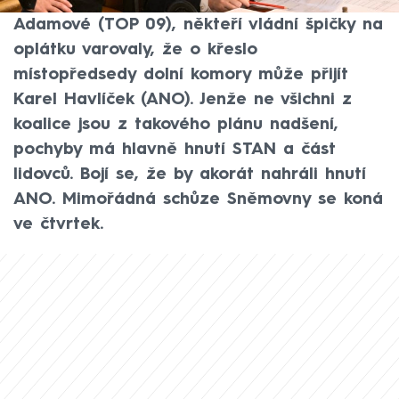
šéfky Sněmovny Markéty Pekarové
Adamové (TOP 09), někteří vládní špičky na
oplátku varovaly, že o křeslo
místopředsedy dolní komory může přijít
Karel Havlíček (ANO). Jenže ne všichni z
koalice jsou z takového plánu nadšení,
pochyby má hlavně hnutí STAN a část
lidovců. Bojí se, že by akorát nahráli hnutí
ANO. Mimořádná schůze Sněmovny se koná
ve čtvrtek.