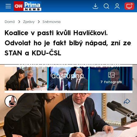
Domů
Zprávy
Sněmovna
Koalice v pasti kvůli Havlíčkovi.
Odvolat ho je fakt blbý nápad, zní ze
STAN a KDU-ČSL
Žádná položka z playlistu není
dostupná.
7 fotografií
Barbora Zykmundová
5. pro 2024, 05:11
Čtyřkoalice se chytla do vlastní pasti. Když
hnutí ANO přišlo s návrhem na odvolání