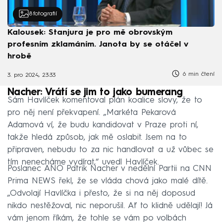
8
fotografií
Kalousek: Stanjura je pro mě obrovským
profesním zklamáním. Janota by se otáčel v
hrobě
6 min čtení
3. pro 2024, 23:33
Nacher: Vrátí se jim to jako bumerang
Sám Havlíček komentoval plán koalice slovy, že to
pro něj není překvapení. „Markéta Pekarová
Adamová ví, že budu kandidovat v Praze proti ní,
takže hledá způsob, jak mě oslabit. Jsem na to
připraven, nebudu to za nic handlovat a už vůbec se
tím nenecháme vydírat,“ uvedl Havlíček.
Poslanec ANO Patrik Nacher v nedělní Partii na CNN
Prima NEWS řekl, že se vláda chová jako malé dítě.
„Odvolají Havlíčka i přesto, že si na něj doposud
nikdo nestěžoval, nic neporušil. Ať to klidně udělají! Já
vám jenom říkám, že tohle se vám po volbách