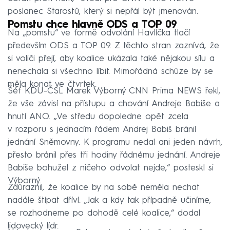
poslanec Starostů, který si nepřál být jmenován.
Pomstu chce hlavně ODS a TOP 09
Na „pomstu“ ve formě odvolání Havlíčka tlačí
především ODS a TOP 09. Z těchto stran zaznívá, že
si voliči přejí, aby koalice ukázala také nějakou sílu a
nenechala si všechno líbit. Mimořádná schůze by se
měla konat ve čtvrtek.
Šéf KDU-ČSL Marek Výborný CNN Prima NEWS řekl,
že vše závisí na přístupu a chování Andreje Babiše a
hnutí ANO. „Ve středu dopoledne opět zcela
v rozporu s jednacím řádem Andrej Babiš bránil
jednání Sněmovny. K programu nedal ani jeden návrh,
přesto bránil přes tři hodiny řádnému jednání. Andreje
Babiše bohužel z ničeho odvolat nejde,“ posteskl si
Výborný.
Zdůraznil, že koalice by na sobě neměla nechat
nadále štípat dříví. „Jak a kdy tak případně učiníme,
se rozhodneme po dohodě celé koalice,“ dodal
lidovecký lídr.