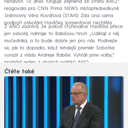
nenávistí. To dnes funguje zejména ze strany ANO,“
reagovala pro CNN Prima NEWS místopředsedkyně
Sněmovny Věra Kovářová (STAN). Zda ona sama
podpoří odvolání Havlíčka, komentovat nechtěla.
Z ANO zaznívá, že pokud čtyřkoalice Havlíčka přece
jen odvolá, nahraje to Babišovu hnutí. „Udělají z něj
mučedníka, a to bude dobře jen pro nás. Podívejte
se, jak to dopadlo, když tehdejší premiér Sobotka
vyrazil z vlády Andreje Babiše. Vyhráli jsme volby,“
prohlásil jeden z vlivných politiků ANO.
Čtěte také