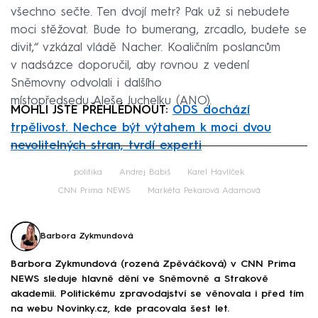
všechno sečte. Ten dvojí metr? Pak už si nebudete
moci stěžovat. Bude to bumerang, zrcadlo, budete se
divit,“ vzkázal vládě Nacher. Koaličním poslancům
v nadsázce doporučil, aby rovnou z vedení
Sněmovny odvolali i dalšího
místopředsedu Aleše Juchelku (ANO).
MOHLI JSTE PŘEHLÉDNOUT:
ODS dochází
trpělivost. Nechce být výtahem k moci dvou
nevolitelných stran, tvrdí experti
Failed to fetch
politika
Andrej Babiš
Karel Havlíček
CNN Prima NEWS
Markéta Pekarová Adamová
Barbora Zykmundová
Barbora Zykmundová (rozená Zpěváčková) v CNN Prima
NEWS sleduje hlavně dění ve Sněmovně a Strakově
akademii. Politickému zpravodajství se věnovala i před tím
na webu Novinky.cz, kde pracovala šest let.