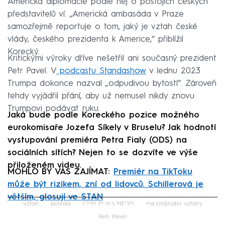
Americká diplomacie podle něj o postojích českých
představitelů ví. „Americká ambasáda v Praze
samozřejmě reportuje o tom, jaký je vztah české
vlády, českého prezidenta k Americe,“ přiblížil
Korecký.
Kritickými výroky dříve nešetřil ani současný prezident
Petr Pavel. V
podcastu Standashow
v lednu 2023
Trumpa dokonce nazval „odpudivou bytostí“. Zároveň
tehdy vyjádřil přání, aby už nemusel nikdy znovu
Trumpovi podávat ruku.
Jaká bude podle Koreckého pozice možného
eurokomisaře Jozefa Síkely v Bruselu? Jak hodnotí
vystupování premiéra Petra Fialy (ODS) na
sociálních sítích? Nejen to se dozvíte ve výše
přiloženém videu.
MOHLO BY VÁS ZAJÍMAT:
Premiér na TikToku
může být rizikem, zní od lidovců. Schillerová je
větším, glosují ve STAN
Failed to fetch
vztah
politika
CNN Prima NEWS
mezinárodní vztahy
Petr Pavel