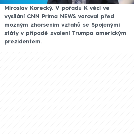
republiky novinář a politický komentátor
Miroslav Korecký. V pořadu K věci ve
vysílání CNN Prima NEWS varoval před
možným zhoršením vztahů se Spojenými
státy v případě zvolení Trumpa americkým
prezidentem.