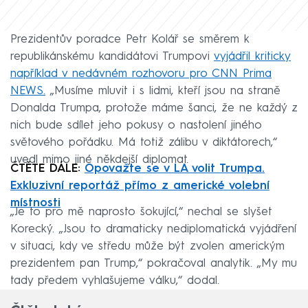
Prezidentův poradce Petr Kolář se směrem k
republikánskému kandidátovi Trumpovi
vyjádřil kriticky
například v nedávném rozhovoru pro CNN Prima
NEWS.
„Musíme mluvit i s lidmi, kteří jsou na straně
Donalda Trumpa, protože máme šanci, že ne každý z
nich bude sdílet jeho pokusy o nastolení jiného
světového pořádku. Má totiž zálibu v diktátorech,“
uvedl mimo jiné někdejší diplomat.
ČTĚTE DÁLE:
Opovažte se v LA volit Trumpa.
Exkluzivní reportáž přímo z americké volební
místnosti
„Je to pro mě naprosto šokující,“ nechal se slyšet
Korecký. „Jsou to dramaticky nediplomatická vyjádření
v situaci, kdy ve středu může být zvolen americkým
prezidentem pan Trump,“ pokračoval analytik. „My mu
tady předem vyhlašujeme válku,“ dodal.