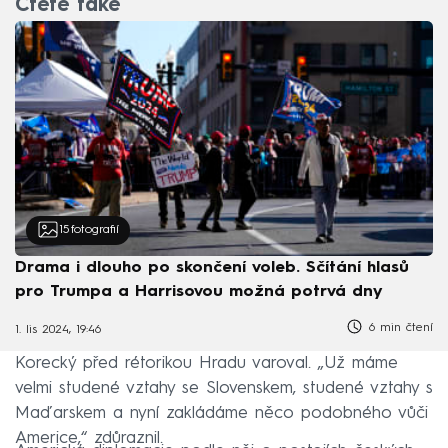
Čtěte také
15
fotografií
Drama i dlouho po skončení voleb. Sčítání hlasů
pro Trumpa a Harrisovou možná potrvá dny
6 min čtení
1. lis 2024, 19:46
Korecký před rétorikou Hradu varoval. „Už máme
velmi studené vztahy se Slovenskem, studené vztahy s
Maďarskem a nyní zakládáme něco podobného vůči
Americe,“ zdůraznil.