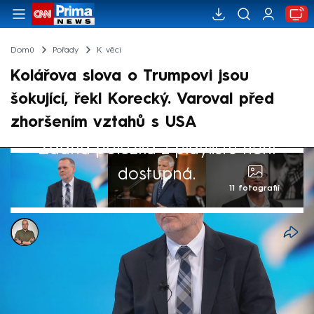
Domů
Pořady
K věci
Kolářova slova o Trumpovi jsou
šokující, řekl Korecký. Varoval před
zhoršením vztahů s USA
Žádná položka z playlistu není
dostupná.
11 fotografií
Antonin Roos
4. lis 2024, 16:27
Slova Petra Koláře o Donaldu Trumpovi jsou
šokující, řekl na adresu poradce prezidenta