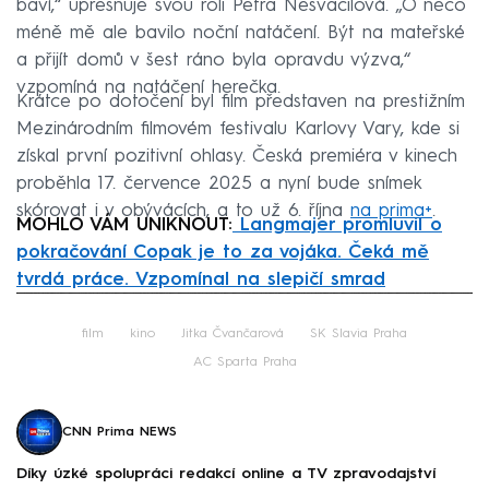
baví,“ upřesňuje svou roli Petra Nesvačilová. „O něco
méně mě ale bavilo noční natáčení. Být na mateřské
a přijít domů v šest ráno byla opravdu výzva,“
vzpomíná na natáčení herečka.
Krátce po dotočení byl film představen na prestižním
Mezinárodním filmovém festivalu Karlovy Vary, kde si
získal první pozitivní ohlasy. Česká premiéra v kinech
proběhla 17. července 2025 a nyní bude snímek
skórovat i v obývácích, a to už 6. října
na prima+
.
MOHLO VÁM UNIKNOUT:
Langmajer promluvil o
pokračování Copak je to za vojáka. Čeká mě
tvrdá práce. Vzpomínal na slepičí smrad
Failed to fetch
film
kino
Jitka Čvančarová
SK Slavia Praha
AC Sparta Praha
CNN Prima NEWS
Díky úzké spolupráci redakcí online a TV zpravodajství