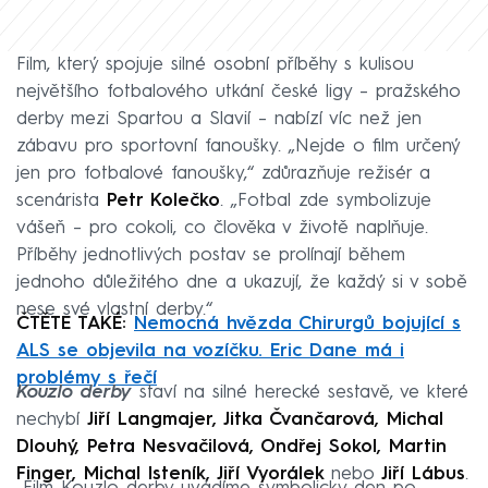
Film, který spojuje silné osobní příběhy s kulisou
největšího fotbalového utkání české ligy – pražského
derby mezi Spartou a Slavií – nabízí víc než jen
zábavu pro sportovní fanoušky. „Nejde o film určený
jen pro fotbalové fanoušky,“ zdůrazňuje režisér a
scenárista
Petr Kolečko
. „Fotbal zde symbolizuje
vášeň – pro cokoli, co člověka v životě naplňuje.
Příběhy jednotlivých postav se prolínají během
jednoho důležitého dne a ukazují, že každý si v sobě
nese své vlastní derby.“
ČTĚTE TAKÉ:
Nemocná hvězda Chirurgů bojující s
ALS se objevila na vozíčku. Eric Dane má i
problémy s řečí
Kouzlo derby
staví na silné herecké sestavě, ve které
nechybí
Jiří Langmajer, Jitka Čvančarová, Michal
Dlouhý, Petra Nesvačilová, Ondřej Sokol, Martin
Finger, Michal Isteník, Jiří Vyorálek
nebo
Jiří Lábus
.