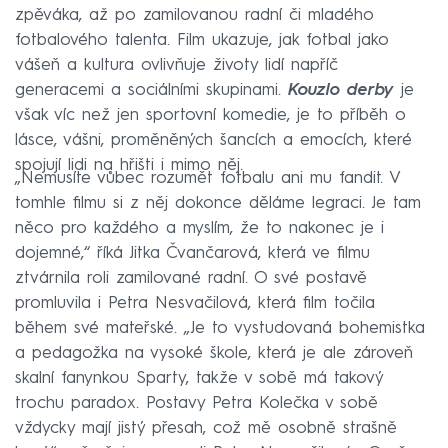
zpěváka, až po zamilovanou radní či mladého
fotbalového talenta. Film ukazuje, jak fotbal jako
vášeň a kultura ovlivňuje životy lidí napříč
generacemi a sociálními skupinami.
Kouzlo derby
je
však víc než jen sportovní komedie, je to příběh o
lásce, vášni, proměněných šancích a emocích, které
spojují lidi na hřišti i mimo něj.
„Nemusíte vůbec rozumět fotbalu ani mu fandit. V
tomhle filmu si z něj dokonce děláme legraci. Je tam
něco pro každého a myslím, že to nakonec je i
dojemné,“ říká Jitka Čvančarová, která ve filmu
ztvárnila roli zamilované radní. O své postavě
promluvila i Petra Nesvačilová, která film točila
během své mateřské. „Je to vystudovaná bohemistka
a pedagožka na vysoké škole, která je ale zároveň
skalní fanynkou Sparty, takže v sobě má takový
trochu paradox. Postavy Petra Kolečka v sobě
vždycky mají jistý přesah, což mě osobně strašně