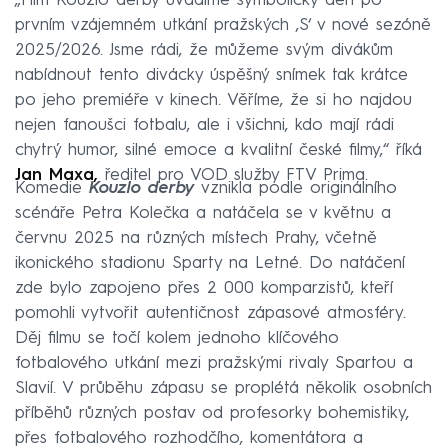
„Film Kouzlo derby uvádíme symbolicky den po
prvním vzájemném utkání pražských ‚S‘ v nové sezóně
2025/2026. Jsme rádi, že můžeme svým divákům
nabídnout tento divácky úspěšný snímek tak krátce
po jeho premiéře v kinech. Věříme, že si ho najdou
nejen fanoušci fotbalu, ale i všichni, kdo mají rádi
chytrý humor, silné emoce a kvalitní české filmy,“ říká
Jan Maxa,
ředitel pro VOD služby FTV Prima.
Komedie
Kouzlo derby
vznikla podle originálního
scénáře Petra Kolečka a natáčela se v květnu a
červnu 2025 na různých místech Prahy, včetně
ikonického stadionu Sparty na Letné. Do natáčení
zde bylo zapojeno přes 2 000 komparzistů, kteří
pomohli vytvořit autentičnost zápasové atmosféry.
Děj filmu se točí kolem jednoho klíčového
fotbalového utkání mezi pražskými rivaly Spartou a
Slavií. V průběhu zápasu se proplétá několik osobních
příběhů různých postav od profesorky bohemistiky,
přes fotbalového rozhodčího, komentátora a