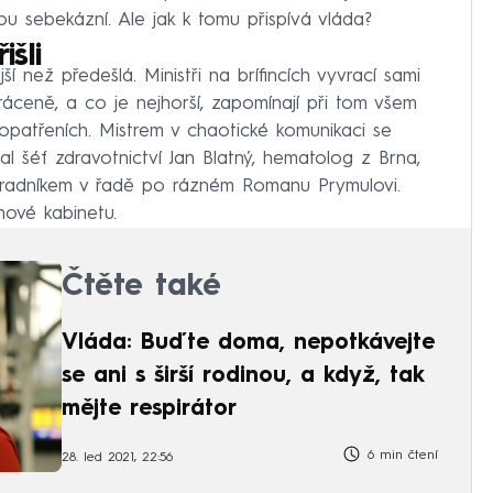
u sebekázní. Ale jak k tomu přispívá vláda?
išli
ší než předešlá. Ministři na brífincích vyvrací sami
áceně, a co je nejhorší, zapomínají při tom všem
opatřeních. Mistrem v chaotické komunikaci se
l šéf zdravotnictví Jan Blatný, hematolog z Brna,
áhradníkem v řadě po rázném Romanu Prymulovi.
nové kabinetu.
Čtěte také
Vláda: Buďte doma, nepotkávejte
se ani s širší rodinou, a když, tak
mějte respirátor
6 min čtení
28. led 2021, 22:56