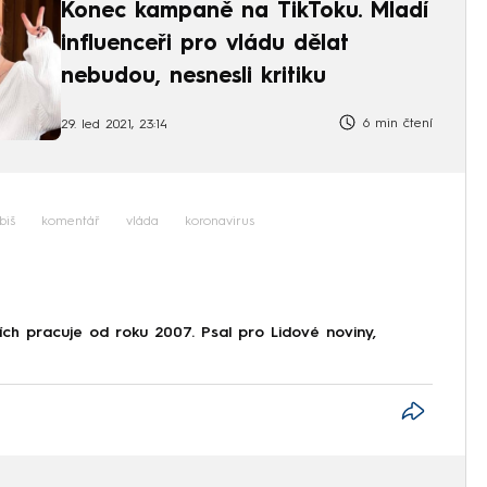
Konec kampaně na TikToku. Mladí
influenceři pro vládu dělat
nebudou, nesnesli kritiku
6 min čtení
29. led 2021, 23:14
biš
komentář
vláda
koronavirus
diích pracuje od roku 2007. Psal pro Lidové noviny,