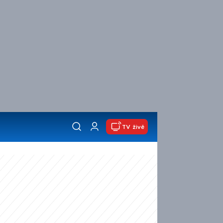
TV živě