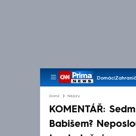
Domácí
Zahranič
Pořady
Domů
Názory
KOMENTÁŘ: Sedm b
Babišem? Neposlou