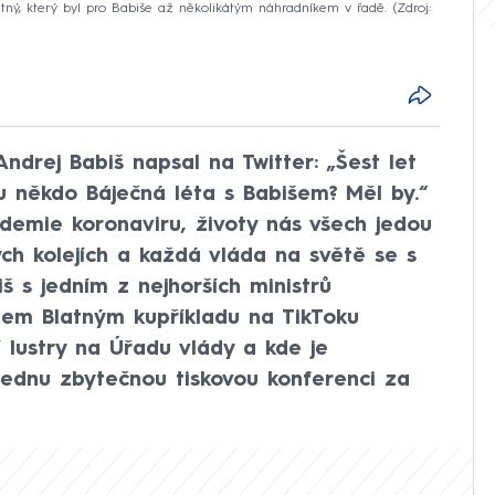
atný, který byl pro Babiše až několikátým náhradníkem v řadě.
Zdroj:
ndrej Babiš napsal na Twitter: „Šest let
u někdo Báječná léta s Babišem? Měl by.“
demie koronaviru, životy nás všech jedou
ch kolejích a každá vláda na světě se s
 s jedním z nejhorších ministrů
nem Blatným kupříkladu na TikToku
í lustry na Úřadu vlády a kde je
 jednu zbytečnou tiskovou konferenci za