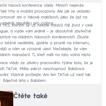
ční tisková konference vlády. Ministři nejenže
řské trhy a mobilní provozovny. Ale jak se ukázalo
formovat ani o takové maličkosti, jako že (až na
zavírají republiku pro cizince.
že PES, kterým se už několik měsíců řídí život v celé
nguje, a vyjde vám jediné – je absolutně zbytečné
znívá na vládních tiskových konferencích. Zkuste
co běžně neděláte, zjistěte si prostě na internetu,
nější a vám se výrazně uleví. Nečekejte, že vám
dních manažerů. Ti, kteří měli na tato volná místa
mace vlády ze závěru pracovního týdne byla, že je
síti TikTok. Měla zakrýt neschopnost Babišova
vání. Vlastně počkejte. Ani ten TikTok už není tak
r: Báječná léta s Babišem.
Čtěte také