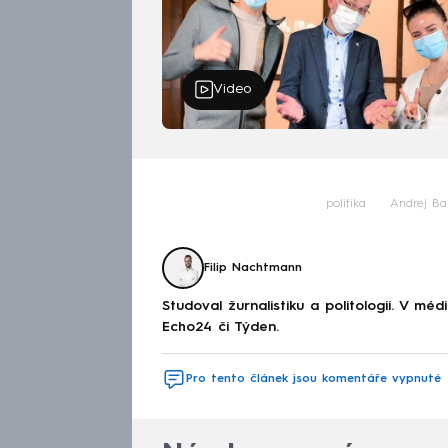
Video
politika
Andrej Ba
Filip Nachtmann
Studoval žurnalistiku a politologii. V mé
Echo24 či Týden.
Pro tento článek jsou komentáře vypnuté