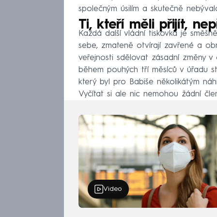
společným úsilím a skutečně nebývalo
Ti, kteří měli přijít, nepř
Každá další vládní tiskovka je směšněj
sebe, zmateně otvírají zavřené a obr
veřejnosti sdělovat zásadní změny v 
během pouhých tří měsíců v úřadu sta
který byl pro Babiše několikátým n
Vyčítat si ale nic nemohou žádní čle
Video