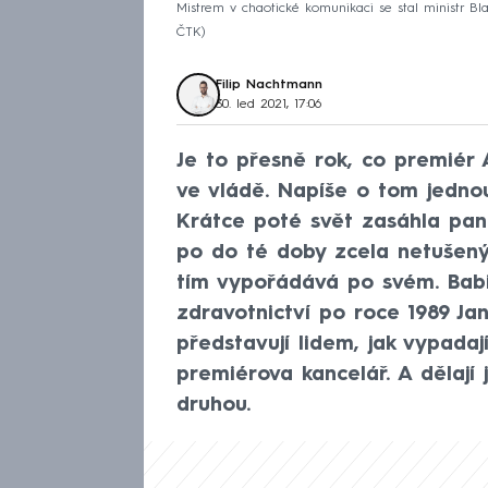
Mistrem v chaotické komunikaci se stal ministr Bl
ČTK
Filip Nachtmann
30. led 2021, 17:06
Je to přesně rok, co premiér A
ve vládě. Napíše o tom jedno
Krátce poté svět zasáhla pan
po do té doby zcela netušený
tím vypořádává po svém. Babiš
zdravotnictví po roce 1989 Ja
představují lidem, jak vypadaj
premiérova kancelář. A dělají
druhou.