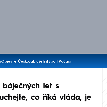
í
Objevte Česko
Jak ušetřit
Sport
Počasí
áječných let s
chejte, co říká vláda, je