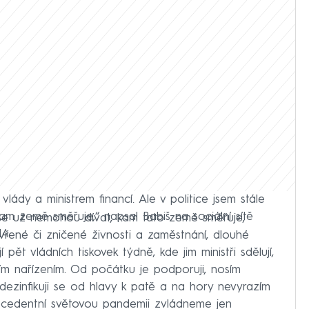
vlády a ministrem financí. Ale v politice jsem stále
am země směřuje,“ napsal Babiš na sociální sítě
 se už nemohou dívat, kam tato země směřuje,
4.
avřené či zničené živnosti a zaměstnání, dlouhé
í pět vládních tiskovek týdně, kde jim ministři sdělují,
ím nařízením. Od počátku je podporuji, nosím
dezinfikuji se od hlavy k patě a na hory nevyrazím
ecedentní světovou pandemii zvládneme jen