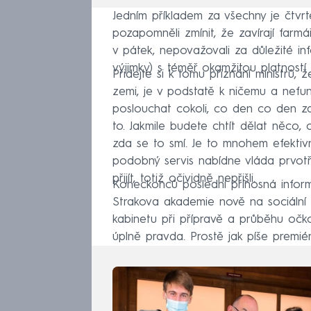
Jedním příkladem za všechny je čtvrte
pozapomněli zmínit, že zavírají farmá
v pátek, nepovažovali za důležité in
výjimky) s téměř okamžitou platností u
Přidejte si k tomu přiznání ministrů, 
zemi, je v podstatě k ničemu a nefu
poslouchat cokoli, co den co den za
to. Jakmile budete chtít dělat něco, 
zda se to smí. Je to mnohem efektiv
podobný servis nabídne vláda prvotří
přijít, totiž očividně nepřišli.
Koneckonců poslední přínosná infor
Strakova akademie nově na sociální 
kabinetu při přípravě a průběhu očko
úplně pravda. Prostě jak píše premié