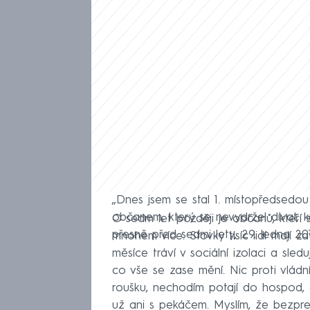
„Dnes jsem se stal 1. místopředsedou 
občanem, který se nevydržel dívat, k
O sedm let později je občanů, kteří
přesně před sedmi lety, 29. ledna 201
mnohem více. Stovky tisíc lidí mají z
měsíce tráví v sociální izolaci a sleduj
co vše se zase mění. Nic proti vládn
roušku, nechodím potají do hospod, 
už ani s pekáčem. Myslím, že bezpr