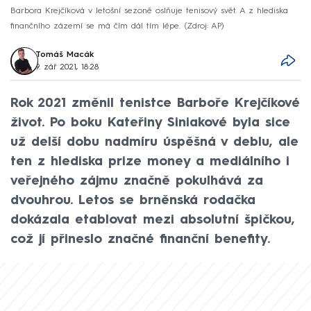
Barbora Krejčíková v letošní sezoně oslňuje tenisový svět. A z hlediska
finančního zázemí se má čím dál tím lépe.
Zdroj: AP
Tomáš Macák
9. zář 2021, 18:28
Rok 2021 změnil tenistce Barboře Krejčíkové
život. Po boku Kateřiny Siniakové byla sice
už delší dobu nadmíru úspěšná v deblu, ale
ten z hlediska prize money a mediálního i
veřejného zájmu značně pokulhává za
dvouhrou. Letos se brněnská rodačka
dokázala etablovat mezi absolutní špičkou,
což jí přineslo značné finanční benefity.