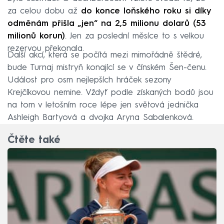
za celou dobu až
do konce loňského roku si díky
odměnám přišla „jen“ na 2,5 milionu dolarů (53
milionů korun)
. Jen za poslední měsíce to s velkou
rezervou překonala.
Další akcí, která se počítá mezi mimořádně štědré,
bude Turnaj mistryň konající se v čínském Šen-čenu.
Událost pro osm nejlepších hráček sezony
Krejčíkovou nemine. Vždyť podle získaných bodů jsou
na tom v letošním roce lépe jen světová jednička
Ashleigh Bartyová a dvojka Aryna Sabalenková.
Čtěte také