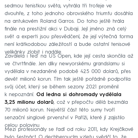
sedmou tenistkou světa, vyhrála tři trofeje ve
dvouhře, z toho jednoho obrovského triumfu dosáhla
na antukovém Roland Garros. Do toho ještě hrála
finále na prestižní akci v Dubaji. Její jméno zná celý
svět a experti jsou přesvědčení, že její výtečná forma
není krátkodobou záležitostí a bude ostatní tenisové
velikánky zlobit i nadále.
Zaválela i teď na US Open, kde její cesta skončila až
ve čtvrtfinále. Jen díky newyorskému grandslamu si
vydělala v nezdaněné podobě 425 000 dolarů, přes
devět milionů korun. Tím tak ještě pořádně podpořila
svůj účet, který se během sezony 2021 proměnil
k nepoznání.
Od ledna si dohromady vydělala
3,25 milionu dolarů
, což v přepočtu dělá bezmála
70 milionů korun. Největší část této sumy tvoří
senzační singlové prvenství v Paříži, které jí zajistilo
celou polovinu.
Mezi profesionály se řadí od roku 2011, kdy Krejčíkové
bylo šestnáct. O dechberoucím vzletu svědčí to, že