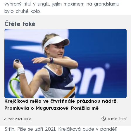
vyhraný titul v singlu, jejím maximem na grandslamu
bylo druhé kolo.
Čtěte také
Krejčíková měla ve čtvrtfinále prázdnou nádrž.
Promluvila o Muguruzaové: Ponížila mě
6 min čtení
8. zář 2021, 10:06
Střih. Píše se září 2021, Krejčíková bude v pondělí