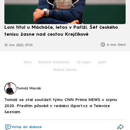
Loni titul u Mácháče, letos v Paříži. Šéf českého
tenisu žasne nad cestou Krejčíkové
6 min čtení
13. čvn 2021, 07:01
tenis
Barbora Krejčíková
US Open
sport
Roland Garros
Tomáš Macák
Tomáš se stal součástí týmu CNN Prima NEWS v srpnu
2020. Předtím působil v redakci iSport.cz a Televize
Seznam.
Vstup do diskuze