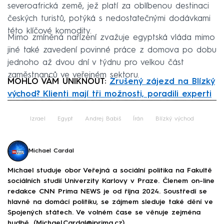
severoafrická země, jež platí za oblíbenou destinaci
českých turistů, potýká s nedostatečnými dodávkami
této klíčové komodity.
Mimo zmíněná nařízení zvažuje egyptská vláda mimo
jiné také zavedení povinné práce z domova po dobu
jednoho až dvou dní v týdnu pro velkou část
zaměstnanců ve veřejném sektoru.
MOHLO VÁM UNIKNOUT:
Zrušený zájezd na Blízký
východ? Klienti mají tři možnosti, poradili experti
Failed to fetch
Izrael
Egypt
Andrej Babiš
Írán
Blízký východ
Michael Cardal
Michael studuje obor Veřejná a sociální politika na Fakultě
sociálních studií Univerzity Karlovy v Praze. Členem on-line
redakce CNN Prima NEWS je od října 2024. Soustředí se
hlavně na domácí politiku, se zájmem sleduje také dění ve
Spojených státech. Ve volném čase se věnuje zejména
hudbě. (Michael.Cardal@iprima.cz)