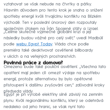
vztahovat se však nebude na čtvrtky a pátky.
Hlavním důvodem pro tento krok je snaha o snížení
spotřeby energií kvůli trvajícímu konfliktu na Blízkém
východě. Ten v poslední únorový den rozpoutaly
společným útokem na Írán Spojené státy a Izrael.
„Čelíme skutečně výjimečné globální krizi a její
následky budou vážné pro celý svět,“ uvedl Madbúlí
podle
webu Egypt Today
. Vláda chce podle
premiéra také deaktivovat osvětlené billboardy
v ulicích a na veřejných prostranstvích.
Povinná práce z domova?
Omezeno bude také pouliční osvětlení. „Všechna tato
opatření mají jeden cíl: omezit výdaje na spotřebu
energií, protože alternativou by bylo opětovné
přistoupení k dalšímu zvyšování cen,“ zdůvodnil kroky
předseda vlády.
Egypt je při výrobě elektřiny silně závislý na zemním
plynu. Kvůli regionálnímu konfliktu, který se odehrává
nedaleko od jeho hranic, se však nyní tato