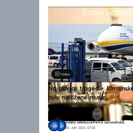
Žádná položka z
Výběr redakce
Video
Na pokraji tragédie: Ukrajinsk
bylo naložené municí
Adéla Jelínková
,
Petra Jaroměřská
20. zář 2021, 07:02