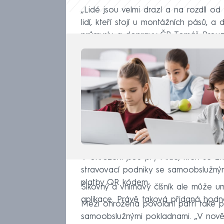
„Lidé jsou velmi drazí a na rozdíl od
lidí, kteří stojí u montážních pásů, 
průmyslu a dopravy ČR Tomáš Prouz
V ohrožení jsou prý i lidé, kteří se ži
stravovací podniky se samoobslužn
platby QR kódem.
Šikovný a vnímavý číšník ale může u
aplikace. Právě taková přidaná hodn
Mezi ohrožená povolání patří také p
samoobslužnými pokladnami. „V nov