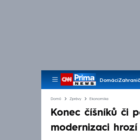
Domácí
Zahranič
Pořady
Domů
Zprávy
Ekonomika
Konec číšníků či p
modernizaci hrozí 