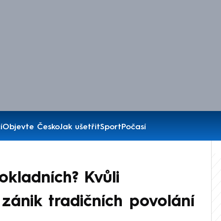
í
Objevte Česko
Jak ušetřit
Sport
Počasí
okladních? Kvůli
zánik tradičních povolání