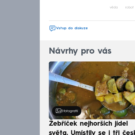
věda
robot
Vstup do diskuze
Návrhy pro vás
5
fotografií
Žebříček nejhorších jídel
světa. Umístily se i tři čes