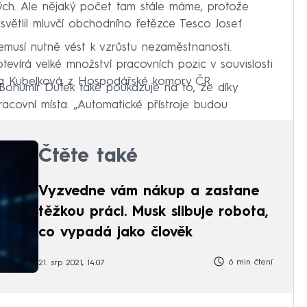
ch. Ale nějaký počet tam stále máme, protože
světlil mluvčí obchodního řetězce Tesco Josef
emusí nutně vést k vzrůstu nezaměstnanosti.
tevírá velké množství pracovních pozic v souvislosti
ina Kubelková z Hospodářské komory ČR.
ohumír Dufek také poukazuje na to, že díky
acovní místa. „Automatické přístroje budou
Čtěte také
Vyzvedne vám nákup a zastane
těžkou práci. Musk slibuje robota,
co vypadá jako člověk
6 min čtení
21. srp 2021, 14:07