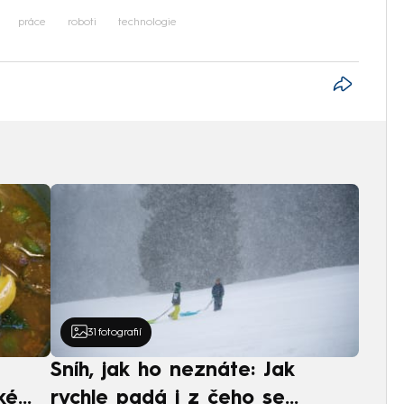
práce
roboti
technologie
31
fotografií
Sníh, jak ho neznáte: Jak
ké
rychle padá i z čeho se