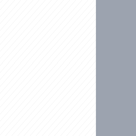
ideo
kat migranty do Česka? Sami by odešli, tvrdí exp
ické sebevraždě