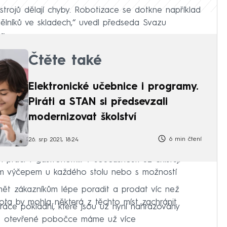
 strojů dělají chyby. Robotizace se dotkne například
a dělníků ve skladech,“ uvedl předseda Svazu
a.
Čtěte také
Elektronické učebnice i programy.
Piráti a STAN si předsevzali
modernizovat školství
6 min čtení
26. srp 2021, 18:24
ví prací v gastronomii. V současnosti už existují
ým výčepem u každého stolu nebo s možností
mět zákazníkům lépe poradit a prodat víc než
ota by mohla některá z těchto míst zachránit.
ráce pokladní, které jsou už nyní nahrazovány
ě otevřené pobočce máme už více