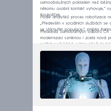
samoobslužných pokladen než běžný
někomu osobní kontakt vyhovuje,“ vy
Koukolíček.
Podle analytiků proces robotizace n
„Především v sociálních službách se o
se stárnutím populace,“ zmínila Kar
Předseda Samostatných odborů ČR B
modernizaci vzniknou i zcela nová pr
potřebovat lidské seřizovače,“ dodal.