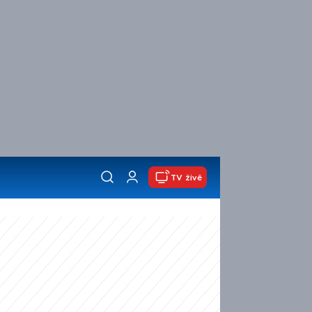
TV živě