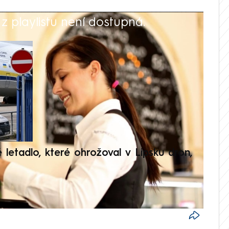
 playlistu není dostupná.
V
é letadlo, které ohrožoval v Lipsku dron,
Přilá
polit