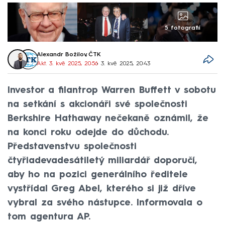
5 fotografií
Alexandr Božilov
,
ČTK
Akt. 3. kvě 2025, 20:56
• 3. kvě 2025, 20:43
Investor a filantrop Warren Buffett v sobotu
na setkání s akcionáři své společnosti
Berkshire Hathaway nečekaně oznámil, že
na konci roku odejde do důchodu.
Představenstvu společnosti
čtyřiadevadesátiletý miliardář doporučí,
aby ho na pozici generálního ředitele
vystřídal Greg Abel, kterého si již dříve
vybral za svého nástupce. Informovala o
tom agentura AP.