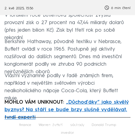
6 min čtení
2. kvě 2025, 15:56
V loňském roce Buffettova společnost zvýšila
provozní zisk o 27 procent na 47,44 miliardy dolarů
(přes jeden bilion Kč). Zisk byl třetí rok po sobě
rekordní.
Berkshire Hathaway, původně textilku v Nebrasce,
Buffett ovládl v roce 1965. Postupně její aktivity
rozšiřoval do dalších segmentů. Dnes má investiční
konglomerát podíly ve zhruba 90 podnicích
nejrůznějších oborů.
Vlastní významné podíly v řadě známých firem,
například v největším světovém výrobci
nealkoholického nápoje Coca-Cola, který Buffett
miluje.
MOHLO VÁM UNIKNOUT:
„Důchoďáky“ jako skvělý
byznys? Na stáří se bude brzy slušně vydělávat,
tvrdí experti
Failed to fetch
finance
Warren Buffett
důchody
Donald Trump
investor