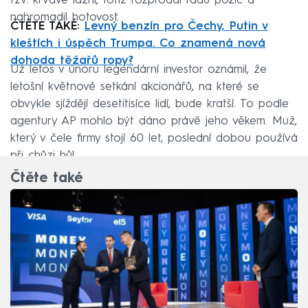
tzv. krvavé lázni, totiž rozprodal řadu pozic a
nahromadil hotovost.
ČTĚTE TAKÉ:
Levný benzín pro Čechy, Putin v
kleštích i úspěch Trumpa. Co znamená nová
dohoda těžařů ropy?
Už letos v únoru legendární investor oznámil, že
letošní květnové setkání akcionářů, na které se
obvykle sjíždějí desetitisíce lidí, bude kratší. To podle
agentury AP mohlo být dáno právě jeho věkem. Muž,
který v čele firmy stojí 60 let, poslední dobou používá
při chůzi hůl.
Čtěte také