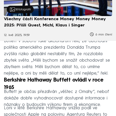
18
fotografií
Všechny části Konference Money Money Money
2025: Přišli Quest, Michl, Klaus i Singer
6 min čtení
12. kvě 2025, 19:59
Buffett v sobotu také akcionářům řekl, že obchodní
politika amerického prezidenta Donalda Trumpa
zvýšila riziko globální nestability tím, že rozzlobila
zbytek světa. „Měli bychom se snažit obchodovat se
zbytkem světa. Měli bychom dělat to, co umíme
nejlépe, a oni by měli dělat to, co umí nejlépe,“ řekl.
Berkshire Hathaway Buffett ovládl v roce
1965
Buffett je občas přezdíván „věštec z Omahy“, neboť
dokáže dobře vyhodnocovat dostupné informace i
náznaky o budoucím výkonu firem a ekonomice.
Loni v létě Berkshire Hathaway snížila podíl ve
společnosti Apple na polovinu. Agentura Reuters to