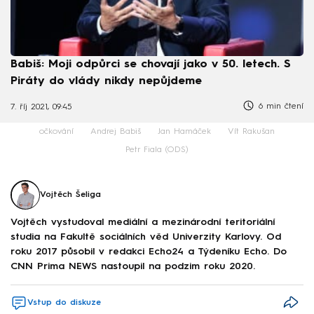
Babiš: Moji odpůrci se chovají jako v 50. letech. S
Piráty do vlády nikdy nepůjdeme
6 min čtení
7. říj 2021, 09:45
očkování
Andrej Babiš
Jan Hamáček
Vít Rakušan
Petr Fiala (ODS)
Vojtěch Šeliga
Vojtěch vystudoval mediální a mezinárodní teritoriální
studia na Fakultě sociálních věd Univerzity Karlovy. Od
roku 2017 působil v redakci Echo24 a Týdeníku Echo. Do
CNN Prima NEWS nastoupil na podzim roku 2020.
Vstup do diskuze