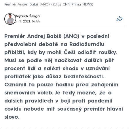
Premiér Andrej Babiš (ANO)
Zdroj: CNN Prima NEWS
Vojtěch Šeliga
8. říj 2021, 14:44
Premiér Andrej Babiš (ANO) v poslední
předvolební debatě na Radiožurnálu
přiblížil, kdy by mohli Češi odložit roušky.
Musí se podle něj naočkovat dalších pět
procent lidí a nalézt shodu v uznávání
protilátek jako důkaz bezinfekčnosti.
Oznámil to pouze hodinu před zahájením
sněmovních voleb. Je tedy možné, že o
dalších pravidlech v boji proti pandemii
covidu nebude mít současný premiér hlavní
slovo.