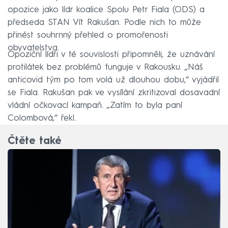
opozice jako lídr koalice Spolu Petr Fiala (ODS) a
předseda STAN Vít Rakušan. Podle nich to může
přinést souhrnný přehled o promořenosti
obyvatelstva.
Opoziční lídři v té souvislosti připomněli, že uznávání
protilátek bez problémů funguje v Rakousku. „Náš
anticovid tým po tom volá už dlouhou dobu,“ vyjádřil
se Fiala. Rakušan pak ve vysílání zkritizoval dosavadní
vládní očkovací kampaň. „Zatím to byla paní
Colombová,“ řekl.
Čtěte také