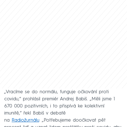
„Vracíme se do normálu, funguje očkování proti
covidu,“ prohlásil premiér Andrej Babiš. „Měli jsme 1
670 000 pozitivních, i to přispívá ke kolektivní
imunitě,“ řekl Babiš v debatě
na
Radiožurnálu
. „Potřebujeme doočkovat pět