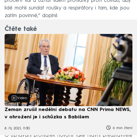
procent lidí a uznat lidem protilátky proti covidu, aby
lidé mohli sundat roušky a respirátory i tam, kde jsou
zatím povinné,“ doplnil.
Čtěte také
Video
Zeman zrušil nedělní debatu na CNN Prima NEWS,
v ohrožení je i schůzka s Babišem
6 min čtení
8. říj 2021, 11:30
O uznávání protilátek hovořili také hlavní představitelé