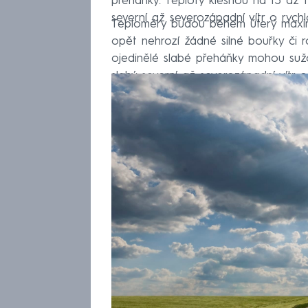
přeháňky. Teploty klesnou na 15 až 
severní až severozápadní vítr o rych
Teploměry budou během úterý maxim
opět nehrozí žádné silné bouřky či 
ojedinělé slabé přeháňky mohou suž
slabý severní až severozápadní vítr o