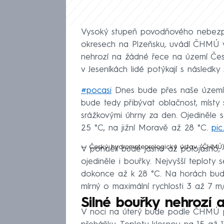
Vysoký stupeň povodňového nebezpečí
okresech na Plzeňsku, uvádí ČHMÚ v
nehrozí na žádné řece na území Čes
v Jeseníkách lidé potýkají s následky
#pocasi
Dnes bude přes naše území 
bude tedy přibývat oblačnost, místy s
srážkovými úhrny za den. Ojediněle s
25 °C, na jižní Moravě až 28 °C.
pi
— Český hydrometeorologický ústav (ČH
V pondělí bude jasno až polojasno,
ojediněle i bouřky. Nejvyšší teploty 
dokonce až k 28 °C. Na horách bude
mírný o maximální rychlosti 3 až 7 m
Silné bouřky nehrozí a
V noci na úterý bude podle ČHMÚ po