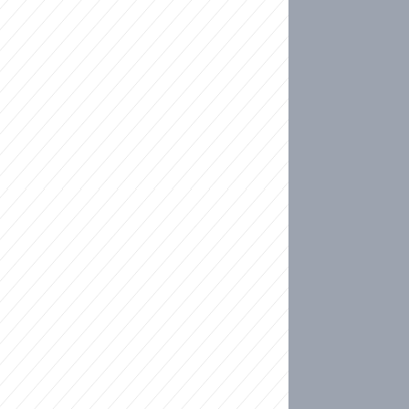
ideo
kat migranty do Česka? Sami by odešli, tvrdí exp
ické sebevraždě