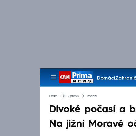
Domácí
Zahranič
Pořady
Domů
Zprávy
Počasí
Divoké počasí a b
Na jižní Moravě oč