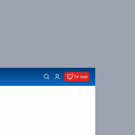
TV živě