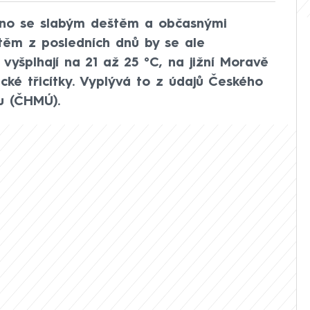
čno se slabým deštěm a občasnými
ěm z posledních dnů by se ale
vyšplhají na 21 až 25 °C, na jižní Moravě
ké třicítky. Vyplývá to z údajů Českého
u (ČHMÚ).