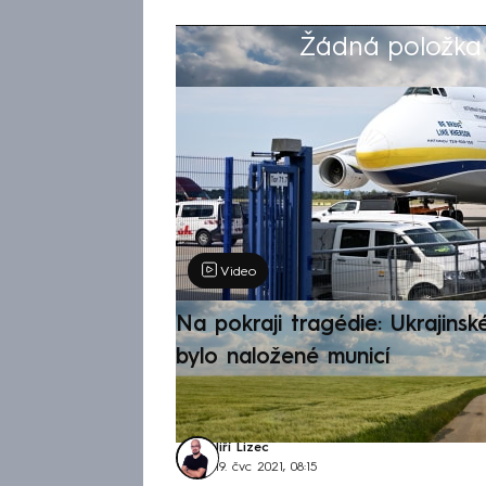
Žádná položka z
Výběr redakce
Video
Na pokraji tragédie: Ukrajinsk
bylo naložené municí
Jiří Lizec
19. čvc 2021, 08:15