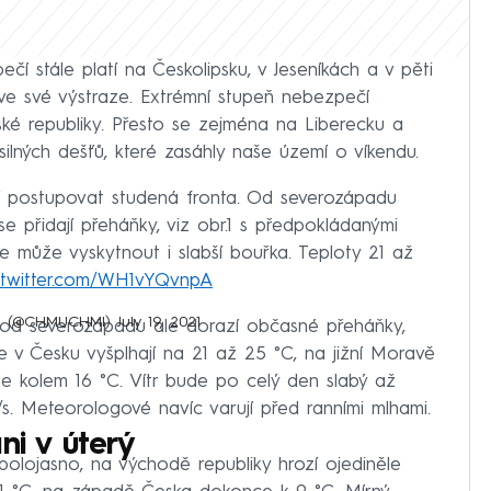
 stále platí na Českolipsku, v Jeseníkách a v pěti
e své výstraze. Extrémní stupeň nebezpečí
ké republiky. Přesto se zejména na Liberecku a
 silných dešťů, které zasáhly naše území o víkendu.
postupovat studená fronta. Od severozápadu
e přidají přeháňky, viz obr.1 s předpokládanými
e může vyskytnout i slabší bouřka. Teploty 21 až
c.twitter.com/WH1vYQvnpA
MÚ) (@CHMUCHMI)
July 19, 2021
 od severozápadu ale dorazí občasné přeháňky,
se v Česku vyšplhají na 21 až 25 °C, na jižní Moravě
 kolem 16 °C. Vítr bude po celý den slabý až
/s. Meteorologové navíc varují před ranními mlhami.
ni v úterý
lojasno, na východě republiky hrozí ojediněle