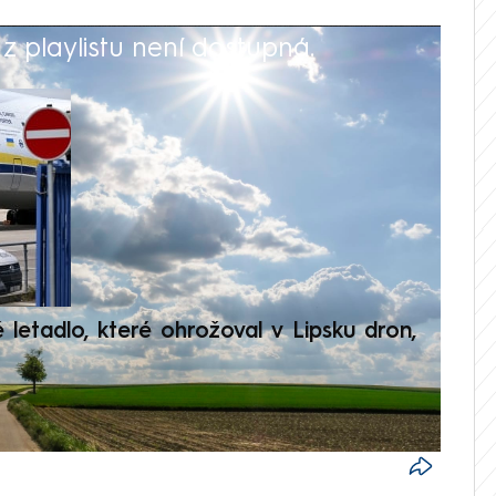
 playlistu není dostupná.
V
é letadlo, které ohrožoval v Lipsku dron,
Přilá
polit