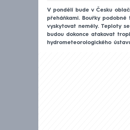
V pondělí bude v Česku obla
přeháňkami. Bouřky podobné t
vyskytovat neměly. Teploty se 
budou dokonce atakovat tropic
hydrometeorologického ústav