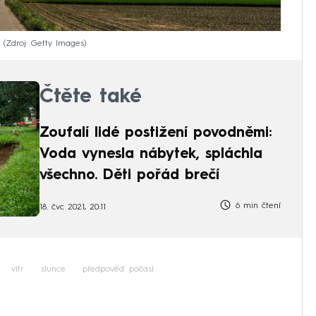
.
Zdroj: Getty Images
Čtěte také
Zoufalí lidé postižení povodněmi:
Voda vynesla nábytek, spláchla
všechno. Děti pořád brečí
6 min čtení
18. čvc 2021, 20:11
vítr
slunce
předpověď počasí