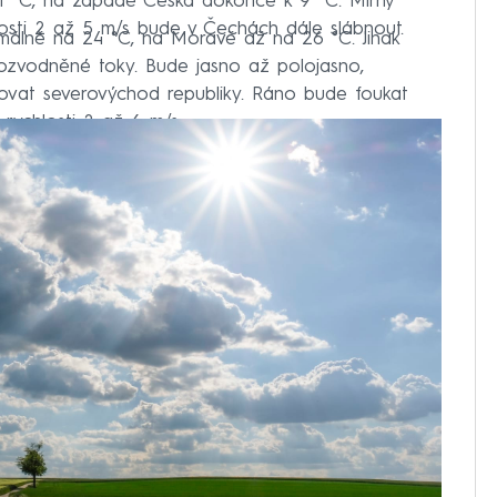
11 °C, na západě Česka dokonce k 9 °C. Mírný
losti 2 až 5 m/s bude v Čechách dále slábnout.
álně na 24 °C, na Moravě až na 26 °C. Jinak
rozvodněné toky. Bude jasno až polojasno,
ovat severovýchod republiky. Ráno bude foukat
 rychlosti 2 až 6 m/s.