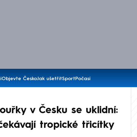
í
Objevte Česko
Jak ušetřit
Sport
Počasí
ouřky v Česku se uklidní:
ekávají tropické třicítky