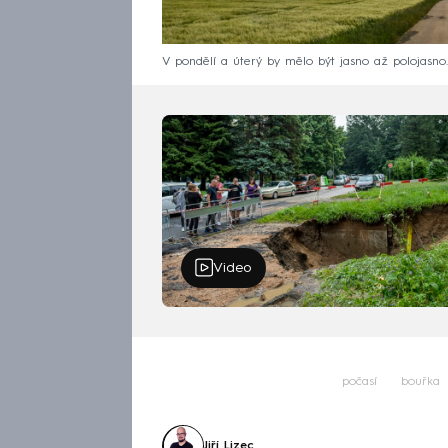
V pondělí a úterý by mělo být jasno až polojasno
Video
počasí
bouřka
Jiří Lizec