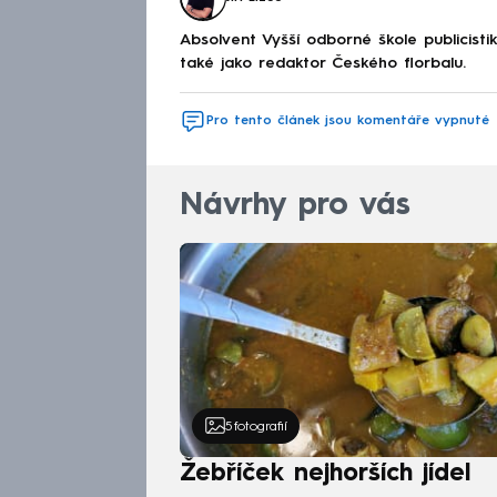
Absolvent Vyšší odborné škole publicis
také jako redaktor Českého florbalu.
Pro tento článek jsou komentáře vypnuté
Návrhy pro vás
5
fotografií
Žebříček nejhorších jídel