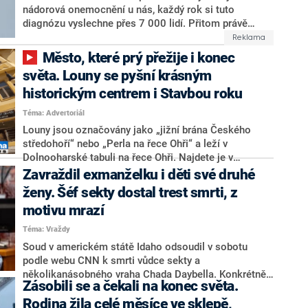
nádorová onemocnění u nás, každý rok si tuto
možný každý scénář, připustil šéf polské vlády. Polsko
diagnózu vyslechne přes 7 000 lidí. Přitom právě
své vojáky do Grónska nevyšle, uvedl také.
prevence a včasná kolonoskopie mohou zachránit
život. Jak včas odhalit zákeřnou nemoc a kdo může
Město, které prý přežije i konec
pomoci?
světa. Louny se pyšní krásným
historickým centrem i Stavbou roku
Téma: Advertoriál
Louny jsou označovány jako „jižní brána Českého
středohoří“ nebo „Perla na řece Ohři“ a leží v
Dolnooharské tabuli na řece Ohři. Najdete je v
severozápadních Čechách v Ústeckém kraji, přibližně
Zavraždil exmanželku i děti své druhé
50 km od Prahy. Někteří husité věřili, že jsou i
ženy. Šéf sekty dostal trest smrti, z
městem, které přežije i konec světa. Pokud jste toto
motivu mrazí
královské město ještě nenavštívili, budete nejspíš
překvapeni, co všechno tu na vás čeká. Od
Téma: Vraždy
historického centra ohraničeného z velké části
Soud v americkém státě Idaho odsoudil v sobotu
hradbami, až po moderní sportoviště, za která by se
podle webu CNN k smrti vůdce sekty a
nemusely stydět ani mnohem větší města. Na své si tu
několikanásobného vraha Chada Daybella. Konkrétně
ale přijdou i milovníci umění nebo turistiky.
Zásobili se a čekali na konec světa.
se provinil vraždou své první ženy a dvou dětí své
druhé ženy. Motivem k těmto činům bylo podle soudu
Rodina žila celé měsíce ve sklepě,