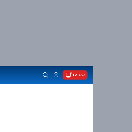
TV živě