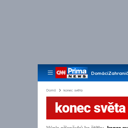
Domácí
Zahranič
Pořady
Domů
konec světa
konec světa