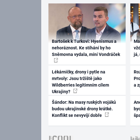
Bartošek k Turkovi: Hyenismus a
Ma
nehoráznost. Ke stíhání by ho
vž
Sněmovna vydala, míní Vondráček
já,
Lékárničky, drony i pytle na
Ro
mrtvoly: Jsou tržiště jako
Pr
Wildberries legitimním cílem
a 
Ukrajiny?
Šándor: Na masy ruských vojáků
Ane
budou ukrajinské drony krátké.
byd
Konflikt se nevyvíjí dobře
šp