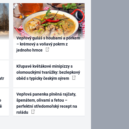
Vepřový guláš s houbami a pórkem
– krémový a voňavý pokrm z
jednoho hrnce
Křupavé květákové minipizzy s
olomouckými tvarůžky: bezlepkový
atr
oběd s typicky českým sýrem
Vepřová panenka plněná rajčaty,
o
špenátem, olivami a fetou –
ně
perfektní středomořský recept na
roládu