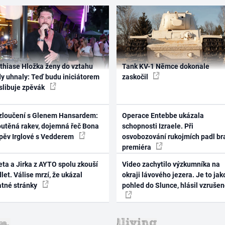
thiase Hložka ženy do vztahu
Tank KV-1 Němce dokonale
dy uhnaly: Teď budu iniciátorem
zaskočil
 slibuje zpěvák
zloučení s Glenem Hansardem:
Operace Entebbe ukázala
outěná rakev, dojemná řeč Bona
schopnosti Izraele. Při
zpěv Irglové s Vedderem
osvobozování rukojmích padl br
premiéra
ta a Jirka z AYTO spolu zkouší
Video zachytilo výzkumníka na
let. Válise mrzí, že ukázal
okraji lávového jezera. Je to jak
atné stránky
pohled do Slunce, hlásil vzruše