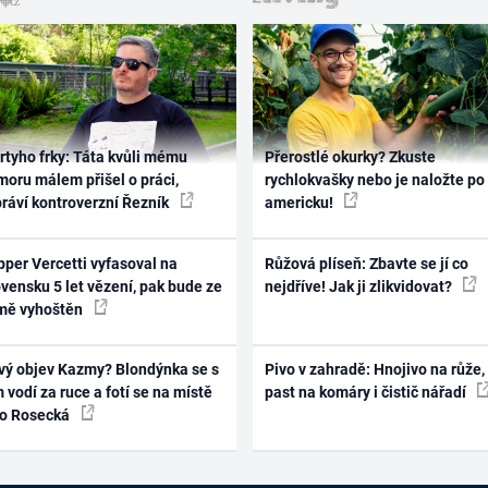
rtyho frky: Táta kvůli mému
Přerostlé okurky? Zkuste
oru málem přišel o práci,
rychlokvašky nebo je naložte po
práví kontroverzní Řezník
americku!
per Vercetti vyfasoval na
Růžová plíseň: Zbavte se jí co
vensku 5 let vězení, pak bude ze
nejdříve! Jak ji zlikvidovat?
mě vyhoštěn
vý objev Kazmy? Blondýnka se s
Pivo v zahradě: Hnojivo na růže,
 vodí za ruce a fotí se na místě
past na komáry i čistič nářadí
ko Rosecká