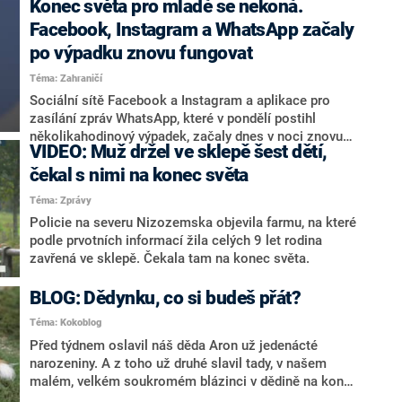
Konec světa pro mladé se nekoná.
dokázal předpovídat vzorce lidského chování. Na
jejich základě již učinil několik předpovědí, které se
Facebook, Instagram a WhatsApp začaly
naplnily.
po výpadku znovu fungovat
Téma: Zahraničí
Sociální sítě Facebook a Instagram a aplikace pro
zasílání zpráv WhatsApp, které v pondělí postihl
několikahodinový výpadek, začaly dnes v noci znovu
VIDEO: Muž držel ve sklepě šest dětí,
fungovat. Společnost Facebook oznámila po 04:00
SELČ, že její služby jsou znovu přístupné on-line a její
čekal s nimi na konec světa
zaměstnanci pracují na postupném návratu k běžnému
Téma: Zprávy
provozu. Firma, pod kterou spadají zmíněné sociální
Policie na severu Nizozemska objevila farmu, na které
sítě a aplikace, se domnívá, že během výpadku
podle prvotních informací žila celých 9 let rodina
neunikly údaje uživatelů jejích služeb, informovala
zavřená ve sklepě. Čekala tam na konec světa.
agentura Reuters.
BLOG: Dědynku, co si budeš přát?
Téma: Kokoblog
Před týdnem oslavil náš děda Aron už jedenácté
narozeniny. A z toho už druhé slavil tady, v našem
malém, velkém soukromém blázinci v dědině na konci
světa s kvokíkama, kočkanama a bandou čokelů.