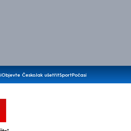
í
Objevte Česko
Jak ušetřit
Sport
Počasí