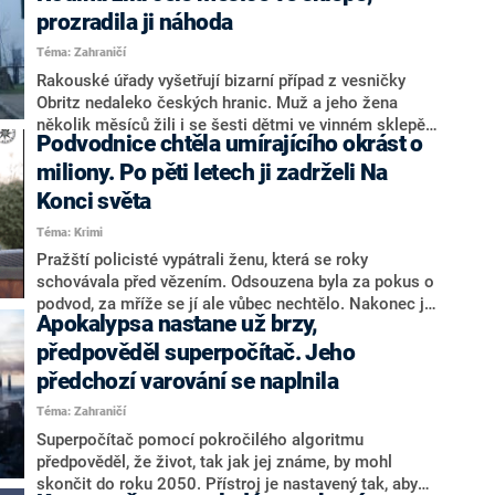
Daybellovo přesvědčení o tom, že nejde o lidi, nýbrž o
prozradila ji náhoda
zombie.
Téma: Zahraničí
Rakouské úřady vyšetřují bizarní případ z vesničky
Obritz nedaleko českých hranic. Muž a jeho žena
několik měsíců žili i se šesti dětmi ve vinném sklepě.
Podvodnice chtěla umírajícího okrást o
Byli zřejmě členy sekty a pravděpodobně se chystali
na konec světa.
miliony. Po pěti letech ji zadrželi Na
Konci světa
Téma: Krimi
Pražští policisté vypátrali ženu, která se roky
schovávala před vězením. Odsouzena byla za pokus o
podvod, za mříže se jí ale vůbec nechtělo. Nakonec ji
Apokalypsa nastane už brzy,
policisté objevili, věřte nebo ne, až doslova Na Konci
světa.
předpověděl superpočítač. Jeho
předchozí varování se naplnila
Téma: Zahraničí
Superpočítač pomocí pokročilého algoritmu
předpověděl, že život, tak jak jej známe, by mohl
skončit do roku 2050. Přístroj je nastavený tak, aby