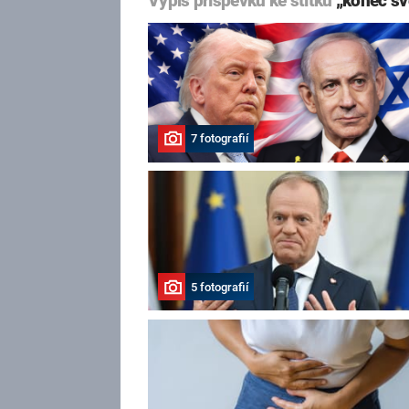
Výpis příspěvků ke štítku
„konec sv
7 fotografií
5 fotografií