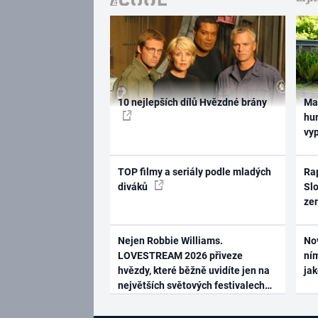
10 nejlepších dílů Hvězdné brány
Ma
hum
vy
TOP filmy a seriály podle mladých
Rap
diváků
Slo
ze
Nejen Robbie Williams.
No
LOVESTREAM 2026 přiveze
ním
hvězdy, které běžně uvidíte jen na
ja
největších světových festivalech