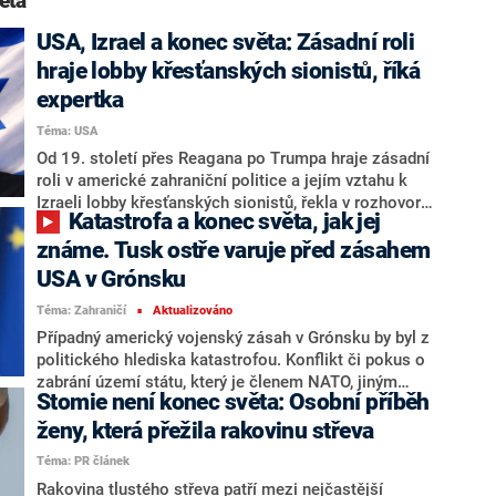
ěta“
USA, Izrael a konec světa: Zásadní roli
hraje lobby křesťanských sionistů, říká
expertka
Téma: USA
Od 19. století přes Reagana po Trumpa hraje zásadní
roli v americké zahraniční politice a jejím vztahu k
Izraeli lobby křesťanských sionistů, řekla v rozhovoru
Katastrofa a konec světa, jak jej
pro CNN Prima NEWS religionistka a teoložka
Kateřina Hlaváčová z Husitské teologické fakulty
známe. Tusk ostře varuje před zásahem
Univerzity Karlovy.
USA v Grónsku
Téma: Zahraničí
Aktualizováno
■
Případný americký vojenský zásah v Grónsku by byl z
politického hlediska katastrofou. Konflikt či pokus o
zabrání území státu, který je členem NATO, jiným
Stomie není konec světa: Osobní příběh
státem Severoatlantické aliance by znamenal konec
světa, jak ho dnes známe a který po dlouhá léta
ženy, která přežila rakovinu střeva
zaručoval bezpečnost, varoval ve čtvrtek polský
Téma: PR článek
premiér Donald Tusk. Vzhledem k dosavadnímu
Rakovina tlustého střeva patří mezi nejčastější
počínání amerického prezidenta Donalda Trumpa je