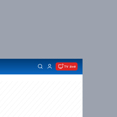
TV živě