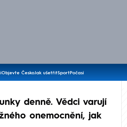
í
Objevte Česko
Jak ušetřit
Sport
Počasí
unky denně. Vědci varují
ažného onemocnění, jak