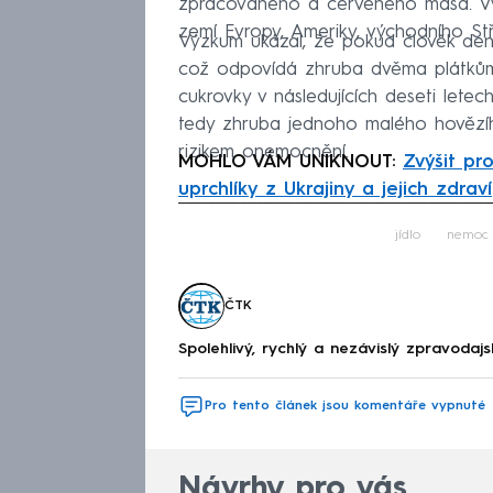
zpracovaného a červeného masa. Výz
zemí Evropy, Ameriky, východního Stř
Výzkum ukázal, že pokud člověk d
což odpovídá zhruba dvěma plátkům š
cukrovky v následujících deseti le
tedy zhruba jednoho malého hovězíh
rizikem onemocnění.
MOHLO VÁM UNIKNOUT:
Zvýšit pr
uprchlíky z Ukrajiny a jejich zdraví
Fa
jídlo
nemoc
ČTK
Spolehlivý, rychlý a nezávislý zpravodajs
Pro tento článek jsou komentáře vypnuté
Návrhy pro vás