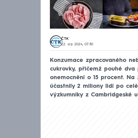
ČTK
22. srp 2024, 07:30
Konzumace zpracovaného nebo
cukrovky, přičemž pouhé dva p
onemocnění o 15 procent. Na 
účastnily 2 miliony lidí po c
výzkumníky z Cambridgeské un