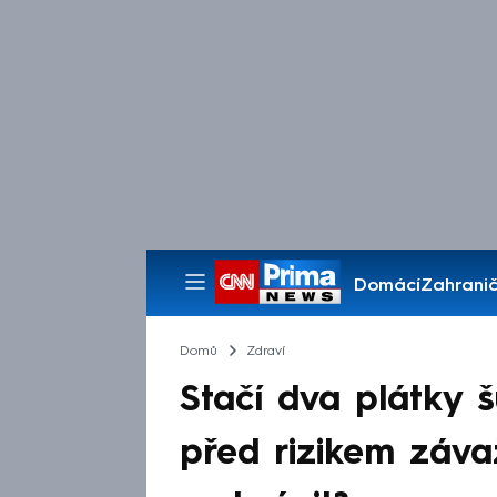
Domácí
Zahranič
Pořady
Domů
Zdraví
Stačí dva plátky š
před rizikem záv