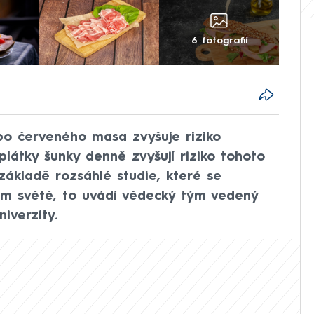
6 fotografií
 červeného masa zvyšuje riziko
látky šunky denně zvyšují riziko tohoto
základě rozsáhlé studie, které se
elém světě, to uvádí vědecký tým vedený
iverzity.