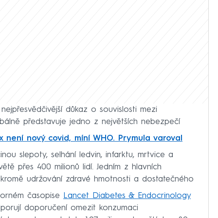
nejpřesvědčivější důkaz o souvislosti mezi
bálně představuje jedno z největších nebezpečí
 není nový covid, míní WHO. Prymula varoval
inou slepoty, selhání ledvin, infarktu, mrtvice a
ětě přes 400 milionů lidí. Jedním z hlavních
 je kromě udržování zdravé hmotnosti a dostatečného
dborném časopise
Lancet Diabetes & Endocrinology
odporují doporučení omezit konzumaci