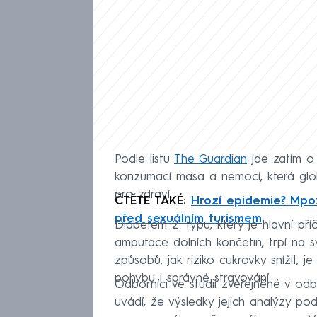
Podle listu
The Guardian
jde zatím o 
konzumací masa a nemocí, která glo
pro zdraví.
ČTĚTE TAKÉ:
Hrozí epidemie? Mpox
před sexuálním turismem
Diabetem 2. typu, který je hlavní příč
amputace dolních končetin, trpí na sv
způsobů, jak riziko cukrovky snížit,
pohybu i správné stravování.
Odborníci ve studii zveřejněné v o
uvádí, že výsledky jejich analýzy p