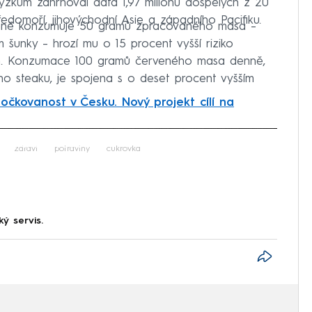
kum zahrnoval data 1,97 milionu dospělých z 20
edomoří, jihovýchodní Asie a západního Pacifiku.
enně konzumuje 50 gramů zpracovaného masa –
unky – hrozí mu o 15 procent vyšší riziko
tech. Konzumace 100 gramů červeného masa denně,
o steaku, je spojena s o deset procent vyšším
oočkovanost v Česku. Nový projekt cílí na
iled to fetch
zdraví
potraviny
cukrovka
ký servis.