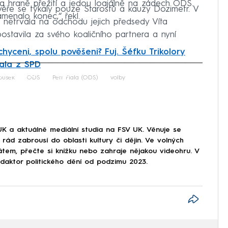
 na hraně přežití a jedou loajálně na zádech ODS.
ěře se týkaly pouze Starostů a kauzy Dozimetr. V
amenalo konec,“ řekl.
netrvala na odchodu jejich předsedy Víta
ostavila za svého koaličního partnera a nyní
chyceni, spolu pověšeni? Fuj. Šéfku Trikolory
iala z SPD
iled to fetch
ousek
ODS
Petr Fiala (ODS)
volby
UK a aktuálně mediální studia na FSV UK. Věnuje se
rád zabrousí do oblasti kultury či dějin. Ve volných
átem, přečte si knížku nebo zahraje nějakou videohru. V
aktor politického dění od podzimu 2023.