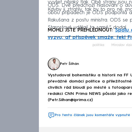
vyvíjet nějaký tlak. Obě strany jsou
ODS. Dvě předchozí hlasování o dův
Kdyby ji ztratily, tak by to pro ně zn
obou případech je ODS podpořila a 
Rakušana z postu ministra. ODS se p
Starostové udělají to samé,“ dodal.
MOHLI JSTE PŘEHLÉDNOUT:
Spolu 
vyzvu, ať příspěvek smaže, řekl F
Fa
politika
Miroslav Kal
Petr Šilhán
Vystudoval bohemistiku a historii na FF 
převážně domácí politice a příležitostně 
chvílích rád bloudí po městě s fotoapar
redakci CNN Prima NEWS působí jako red
(Petr.Silhan@iprima.cz)
Pro tento článek jsou komentáře vypnuté