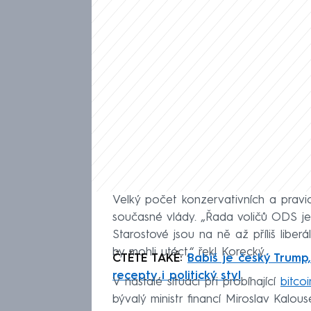
Velký počet konzervativních a prav
současné vlády. „Řada voličů ODS j
Starostové jsou na ně až příliš liberá
by mohli utéct,“ řekl Korecký.
ČTĚTE TAKÉ:
Babiš je český Trump
recepty i politický styl
V nastalé situaci při probíhající
bitco
bývalý ministr financí Miroslav Kalo