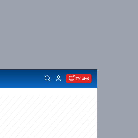
TV živě