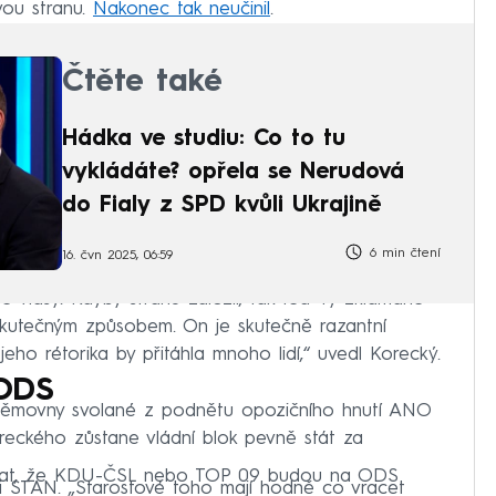
vou stranu.
Nakonec tak neučinil
.
Čtěte také
Hádka ve studiu: Co to tu
vykládáte? opřela se Nerudová
do Fialy z SPD kvůli Ukrajině
6 min čtení
16. čvn 2025, 06:59
 vlasy. Kdyby stranu založil, tak teď ty zklamané
 neskutečným způsobem. On je skutečně razantní
 jeho rétorika by přitáhla mnoho lidí,“ uvedl Korecký.
 ODS
sněmovny svolané z podnětu opozičního hnutí ANO
reckého zůstane vládní blok pevně stát za
 čekat, že KDU-ČSL nebo TOP 09 budou na ODS
i STAN. „Starostové toho mají hodně co vracet