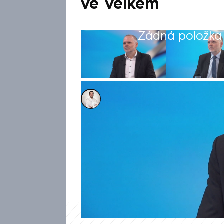
ve velkém
Žádná položka z
Petr Šilhán
16. čvn 2025, 14:25
Miroslav Kalousek si musí rvát
stranu, voliče by v současné
pořadu K věci na CNN Prima 
Miroslav Korecký. Podle něj v 
žádnou alternativu, kam by mo