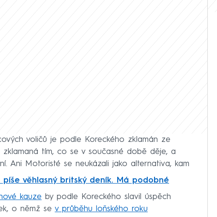
icových voličů je podle Koreckého zklamán ze
e zklamaná tím, co se v současné době děje, a
lní. Ani Motoristé se neukázali jako alternativa, kam
, píše věhlasný britský deník. Má podobné
inové kauze
by podle Koreckého slavil úspěch
usek, o němž se
v průběhu loňského roku