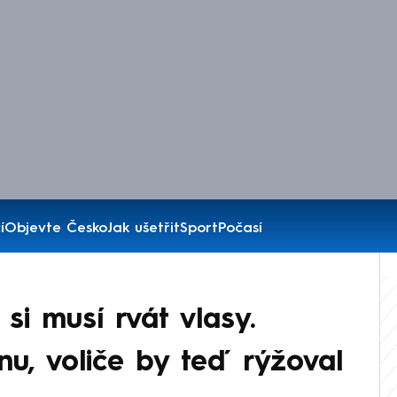
í
Objevte Česko
Jak ušetřit
Sport
Počasí
si musí rvát vlasy.
nu, voliče by teď rýžoval