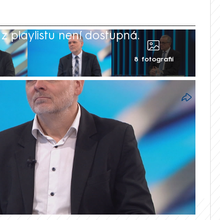
 playlistu není dostupná.
8 fotografií
 vlasy, protože kdyby si založil svou
 době rýžoval neskutečným způsobem. V
NEWS to řekl komentátor MF Dnes
pravicoví voliči ODS aktuálně nemají
hli „utéct“.