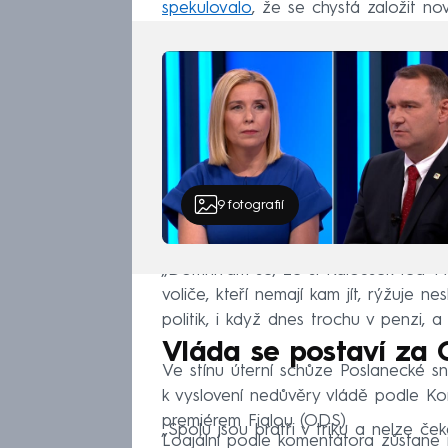
spekulovalo
, že se chystá založit no
9
fotografií
„Domnívám se, že si Kalousek teď rve
voliče, kteří nemají kam jít, rýžuje
politik, i když dnes trochu v penzi, a
Vláda se postaví za
Ve stínu úterní schůze Poslanecké 
k vyslovení nedůvěry vládě podle Ko
premiérem Fialou (ODS).
„Spolu jsou bratři v triku a nelze
Loajální podle komentátora zůstane 