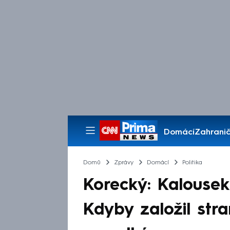
Domácí
Zahranič
Pořady
Domů
Zprávy
Domácí
Politika
Korecký: Kalousek 
Kdyby založil stra