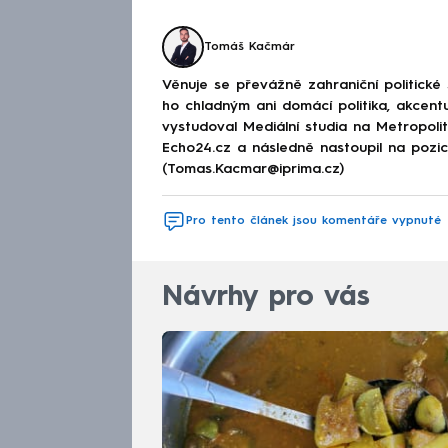
Tomáš Kačmár
Věnuje se převážně zahraniční politické
ho chladným ani domácí politika, akcent
vystudoval Mediální studia na Metropolitn
Echo24.cz a následně nastoupil na poz
(Tomas.Kacmar@iprima.cz)
Pro tento článek jsou komentáře vypnuté
Návrhy pro vás