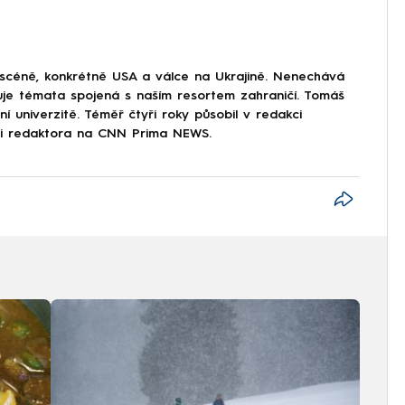
 scéně, konkrétně USA a válce na Ukrajině. Nenechává
uje témata spojená s naším resortem zahraničí. Tomáš
í univerzitě. Téměř čtyři roky působil v redakci
ici redaktora na CNN Prima NEWS.