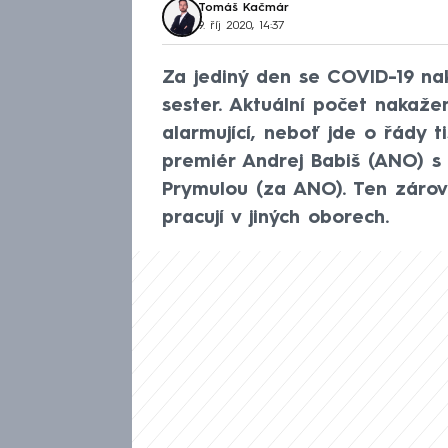
Tomáš Kačmár
9. říj 2020, 14:37
Za jediný den se COVID-19 na
sester. Aktuální počet nakažen
alarmující, neboť jde o řády t
premiér Andrej Babiš (ANO) s
Prymulou (za ANO). Ten zárov
pracují v jiných oborech.