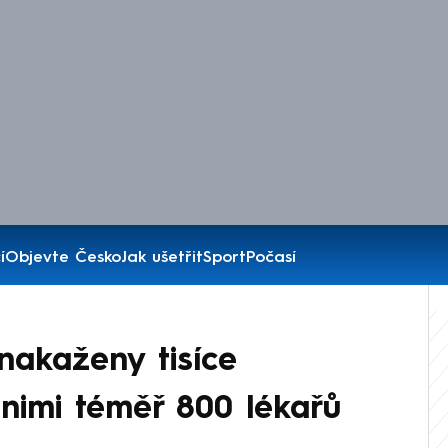
í
Objevte Česko
Jak ušetřit
Sport
Počasí
nakaženy tisíce
 nimi téměř 800 lékařů