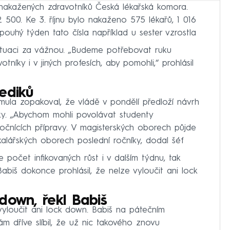
y nakažených zdravotníků Česká lékařská komora.
2 500. Ke 3. říjnu bylo nakaženo 575 lékařů, 1 016
pouhý týden tato čísla například u sester vzrostla
í situaci za vážnou. „Budeme potřebovat ruku
íky i v jiných profesích, aby pomohli,“ prohlásil
ediků
ymula zopakoval, že vládě v pondělí předloží návrh
ky. „Abychom mohli povolávat studenty
ročnících přípravy. V magisterských oborech půjde
kalářských oborech poslední ročníky, dodal šéf
 počet infikovaných růst i v dalším týdnu, tak
abiš dokonce prohlásil, že nelze vyloučit ani lock
down, řekl Babiš
vyloučit ani lock down. Babiš na pátečním
m dříve slíbil, že už nic takového znovu