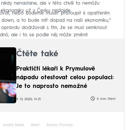
 nikdy nenastane, ale v této chvíli to nemůžu
tí ekonomiky už v Česku nedojde.
ovat, nebo budeme muset přistoupit k opatřením
k down, a to bude mít dopad na naši ekonomiku,“
 opravdu dodržovali s tím, že se musí semknout.
dnů, ale i to se podle něj může změnit.
Čtěte také
Praktičtí lékaři k Prymulově
nápadu otestovat celou populaci:
Je to naprosto nemožné
6 min čtení
9. říj 2020, 14:15
Andrej Babiš
lékaři
Roman Prymula