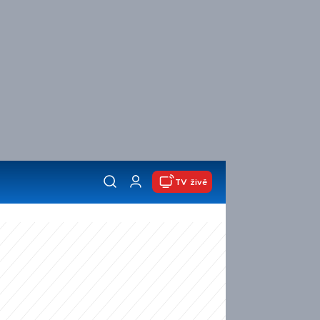
TV živě