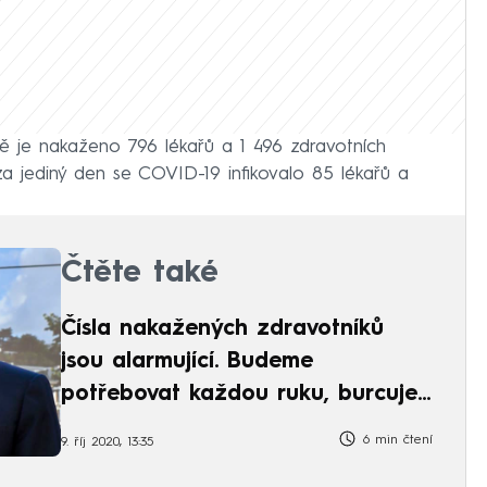
lně je nakaženo 796 lékařů a 1 496 zdravotních
 za jediný den se COVID-19 infikovalo 85 lékařů a
Čtěte také
Čísla nakažených zdravotníků
jsou alarmující. Budeme
potřebovat každou ruku, burcuje
Prymula
6 min čtení
9. říj 2020, 13:35