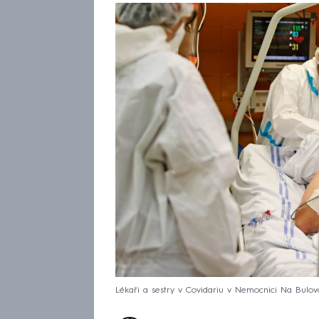
Lékaři a sestry v Covidariu v Nemocnici Na Bulov