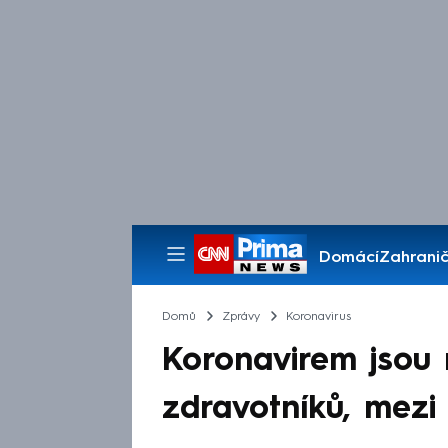
Domácí
Zahranič
Pořady
Domů
Zprávy
Koronavirus
Koronavirem jsou 
zdravotníků, mezi