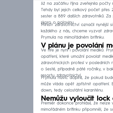
Již na začátku října zveřejnila počt
Tehdy byl jejich celkový počet přes 
sester a 889 dalších zdravotníků. Za 
skoro o polovinu.
Ministr zdravotnictví označil nynějš
každého z nás, chceme vyzvat zdravotn
Prymula na mimořádném brífinku.
V plánu je povolání m
Ve hře je nyní i povolání mediků. Pr
opatření, které umožní povolat medi
zdravotnických profesí v posledních 
o šesté, případně páté ročníky, v ba
resortu zdravotnictví.
Prymula navíc doplnil, že pokud bude
může vláda opět zpřístnit opatření. B
down, tedy celostátní karanténu.
Nemůžu vyloučit lock 
Premiér dokonce prohlásil, že nelze 
mimořádném brífinku připomněl, že sá