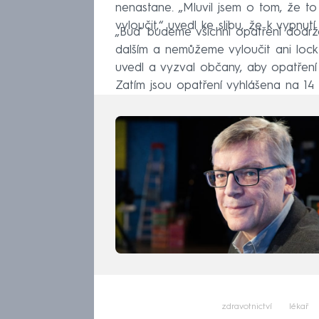
nenastane. „Mluvil jsem o tom, že to
vyloučit,“ uvedl ke slibu, že k vypnu
„Buď budeme všichni opatření dodrž
dalším a nemůžeme vyloučit ani loc
uvedl a vyzval občany, aby opatření
Zatím jsou opatření vyhlášena na 14 
zdravotnictví
lékař