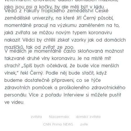
jako jsou psi a kočky, by ale měli být v klidu.
Vědci z Fakulty tropického zemědělství České
zemědělské univerzity, na které Jiří Černý působí,
momentálně pracují na výzkumu zaměřeném na to,
jaká zvířata se můžou novým typem koronaviru
nakazit. Vědci by chtěli získat vzorky jak od domácích
mazlíčků, tak od zvířat ze zoo.
V médiích je momentálně často skloňovaná možnost
takzvané druhé vlny koronaviru. Je na místě mít
strach? „Spíš bych očekával, že bude více menších
vlnek,“ řekl Černý. Podle něj bude stačit, když
budeme dostatečně připraveni, co se týče
zdravotních pomůcek a proškoleného zdravotnického
personálu. Více z pořadu Interview si můžete pustit
ve videu.
zvířata
Nizozemsko
domácí zvířata
CNN Prima NEWS
zvíře