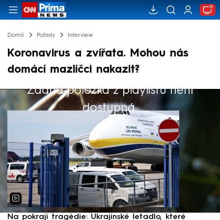
Domů
Pořady
Interview
Koronavirus a zvířata. Mohou nás
domácí mazlíčci nakazit?
Žádná položka z playlistu není
Výběr redakce
dostupná.
Na pokraji tragédie: Ukrajinské letadlo, které
P