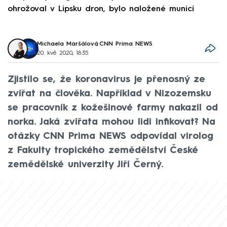
ohrožoval v Lipsku dron, bylo naložené municí
e
Michaela Maršálová
,
CNN Prima NEWS
20. kvě 2020, 18:35
Zjistilo se, že koronavirus je přenosný ze
zvířat na člověka. Například v Nizozemsku
se pracovník z kožešinové farmy nakazil od
norka. Jaká zvířata mohou lidi infikovat? Na
otázky CNN Prima NEWS odpovídal virolog
z Fakulty tropického zemědělství České
zemědělské univerzity Jiří Černý.