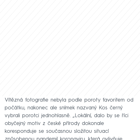
Vítězná fotografie nebyla podle poroty favoritem od
počátku, nakonec ale snímek nazvaný Kos černý
vybrali porotci jednohlasně. „Lokální, dalo by se říci
obyčejný motiv z české přírody dokonale
koresponduje se současnou složitou situací
způsobenou pandemií koronaviru, která ovlivňuje