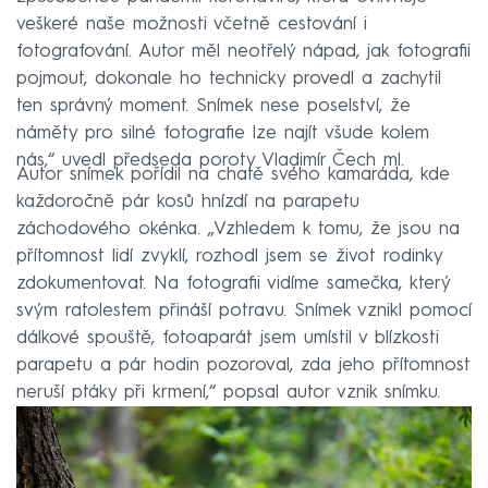
veškeré naše možnosti včetně cestování i
fotografování. Autor měl neotřelý nápad, jak fotografii
pojmout, dokonale ho technicky provedl a zachytil
ten správný moment. Snímek nese poselství, že
náměty pro silné fotografie lze najít všude kolem
nás,“ uvedl předseda poroty Vladimír Čech ml.
Autor snímek pořídil na chatě svého kamaráda, kde
každoročně pár kosů hnízdí na parapetu
záchodového okénka. „Vzhledem k tomu, že jsou na
přítomnost lidí zvyklí, rozhodl jsem se život rodinky
zdokumentovat. Na fotografii vidíme samečka, který
svým ratolestem přináší potravu. Snímek vznikl pomocí
dálkové spouště, fotoaparát jsem umístil v blízkosti
parapetu a pár hodin pozoroval, zda jeho přítomnost
neruší ptáky při krmení,“ popsal autor vznik snímku.