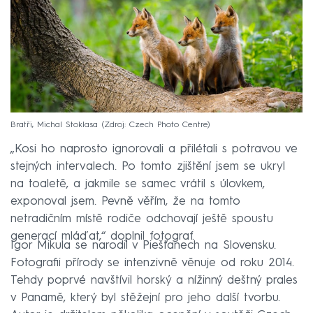
Bratři, Michal Stoklasa
Zdroj: Czech Photo Centre
„Kosi ho naprosto ignorovali a přilétali s potravou ve
stejných intervalech. Po tomto zjištění jsem se ukryl
na toaletě, a jakmile se samec vrátil s úlovkem,
exponoval jsem. Pevně věřím, že na tomto
netradičním místě rodiče odchovají ještě spoustu
generací mláďat,“ doplnil fotograf.
Igor Mikula se narodil v Piešťanech na Slovensku.
Fotografii přírody se intenzivně věnuje od roku 2014.
Tehdy poprvé navštívil horský a nížinný deštný prales
v Panamě, který byl stěžejní pro jeho další tvorbu.