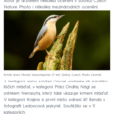
Autor je držitelem několika ocenění v soutěži Czech
Nature Photo i několika mezinárodních ocenění.
Brhlík lesní, Michal Vaicenbacher (7 let)
Zdroj: Czech Photo Centre
V kategorii Savci zvítězil Michal Stoklasa se snímkem
liščích mláďat, v kategorii Ptáci Ondřej Nágl se
snímkem Nenasyta, který také ukazuje krmení mláďat.
V kategorii Krajina si první místo odnesl Jiří Benda s
fotografií Ledovcová jeskyně. Soutěžilo se v 11
kategoriích.