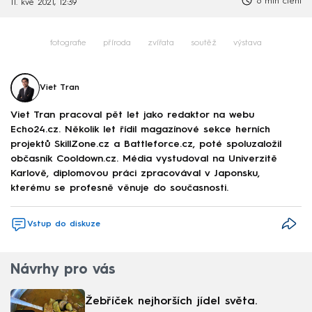
6 min čtení
11. kvě 2021, 12:39
fotografie
příroda
zvířata
soutěž
výstava
Viet Tran
Viet Tran pracoval pět let jako redaktor na webu
Echo24.cz. Několik let řídil magazínové sekce herních
projektů SkillZone.cz a Battleforce.cz, poté spoluzaložil
občasník Cooldown.cz. Média vystudoval na Univerzitě
Karlově, diplomovou práci zpracovával v Japonsku,
kterému se profesně věnuje do současnosti.
Vstup do diskuze
Návrhy pro vás
Žebříček nejhorších jídel světa.