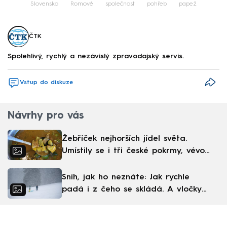
Slovensko
Romové
společnost
pohřeb
papež
ČTK
Spolehlivý, rychlý a nezávislý zpravodajský servis.
Vstup do diskuze
Návrhy pro vás
Žebříček nejhorších jídel světa.
Umístily se i tři české pokrmy, vévodí
skandinávská kuchyně
Sníh, jak ho neznáte: Jak rychle
padá i z čeho se skládá. A vločky
nejsou bílé