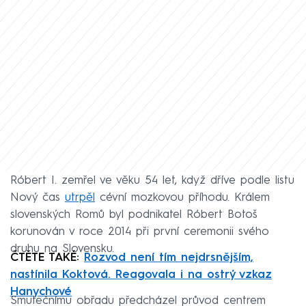
Róbert I. zemřel ve věku 54 let, když dříve podle listu
Nový čas
utrpěl
cévní mozkovou příhodu. Králem
slovenských Romů byl podnikatel Róbert Botoš
korunován v roce 2014 při první ceremonii svého
druhu na Slovensku.
ČTĚTE TAKÉ:
Rozvod není tím nejdrsnějším,
nastínila Koktová. Reagovala i na ostrý vzkaz
Hanychové
Smutečnímu obřadu předcházel průvod centrem