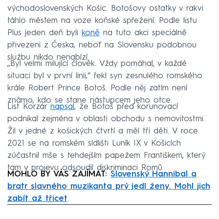
východoslovenských Košic. Botošovy ostatky v rakvi
táhlo městem na voze koňské spřežení. Podle listu
Plus jeden deň byli
koně
na tuto akci speciálně
přivezeni z Česka, neboť na Slovensku podobnou
službu nikdo nenabízí.
„Byl velmi milující člověk. Vždy pomáhal, v každé
situaci byl v první linii,“ řekl syn zesnulého romského
krále Robert Prince Botoš. Podle něj zatím není
známo, kdo se stane nástupcem jeho otce.
List Korzár
napsal
, že Botoš před korunovací
podnikal zejména v oblasti obchodu s nemovitostmi.
Žil v jedné z košických čtvrtí a měl tři děti. V roce
2021 se na romském sídlišti Luník IX v Košicích
zúčastnil mše s tehdejším papežem Františkem, který
tam v projevu odsoudil diskriminaci Romů.
MOHLO BY VÁS ZAJÍMAT:
Slovenský Hannibal a
bratr slavného muzikanta prý jedl ženy. Mohl jich
zabít až třicet
Failed to fetch