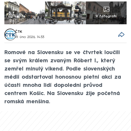
9 fotografií
ČTK
19. úno 2026, 14:33
Romové na Slovensku se ve čtvrtek loučili
se svým králem zvaným Róbert I., který
zemřel minulý víkend. Podle slovenských
médií odstartoval honosnou pietní akci za
účasti mnoha lidí dopolední průvod
centrem Košic. Na Slovensku žije početná
romská menšina.