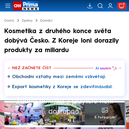
Domů
Zprávy
Domácí
Kosmetika z druhého konce světa
dobývá Česko. Z Koreje loni dorazily
produkty za miliardu
NEŽ ZAČNETE ČÍST
Obchodní vztahy mezi zeměmi vzkvétají.
Export kosmetiky z Koreje se zdevítinásobil.
Žádná položka z playlistu není
dostupná.
5 fotografií