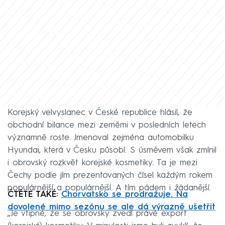
Korejský velvyslanec v České republice hlásil, že
obchodní bilance mezi zeměmi v posledních letech
významně roste. Jmenoval zejména automobilku
Hyundai, která v Česku působí. S úsměvem však zmínil
i obrovský rozkvět korejské kosmetiky. Ta je mezi
Čechy podle jím prezentovaných čísel každým rokem
populárnější a populárnější. A tím pádem i žádanější.
ČTĚTE TAKÉ:
Chorvatsko se prodražuje. Na
dovolené mimo sezónu se ale dá výrazně ušetřit
„Je vtipné, že se obrovsky zvedl právě export