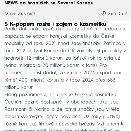
NEWS na hranicích se Severní Koreou
6 min čtení
23. úno 2026, 06:07
S K-popem roste i zájem o kosmetiku
Podle dat jihokorejské ambasády, které má redakce k
dispozici, se export korejské kosmetiky do České
republiky od roku 2021 hned zdevítinásobil. Zatímco v
roce 2021 z Jižní Koreje do ČR zamířily její produkty v
hodnotě 112 milionů korun, za loňský rok to byla už
jedna miliarda a 20 milionů korun k tomu. Pro
doplnění se sluší dodat, že v roce 2023 export činil
téměř 400 milionů korun a v roce 2024 přes 583
milionů korun.
Hong poznamenal, že dnes je korejská kosmetika
Failed to fetch
Čechům běžně dostupná i v obchodech jako jsou
Rossmann či Notino a že tamní značky jsou v této
oblasti světovými lídry v inovacích. Už roky ji užívají
různé korejské filmové i pěvecké hvězdy. Vzhledem k