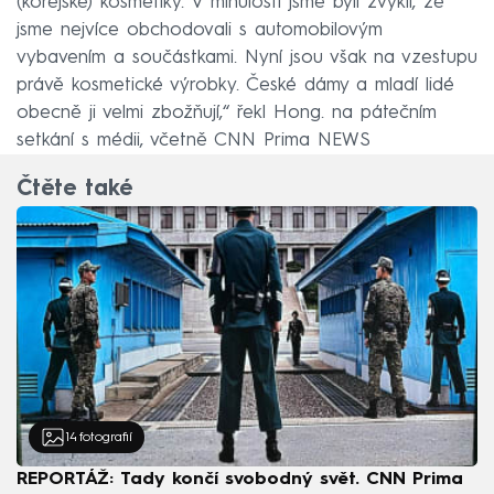
(korejské) kosmetiky. V minulosti jsme byli zvyklí, že
jsme nejvíce obchodovali s automobilovým
vybavením a součástkami. Nyní jsou však na vzestupu
právě kosmetické výrobky. České dámy a mladí lidé
obecně ji velmi zbožňují,“ řekl Hong. na pátečním
setkání s médii, včetně CNN Prima NEWS
Čtěte také
14
fotografií
REPORTÁŽ: Tady končí svobodný svět. CNN Prima