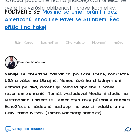
rostoucí popularitě těchto jihokorejských umělců ve
světě tak vzrůstá oblíbenost i právě kosmetiky.
PODÍVEJTE SE:
Musíme se umět bránit i bez
Američanů, shodli se Pavel se Stubbem. Řeč
přišla i na hokej
Failed to fetch
Jižní Korea
kosmetika
Chorvatsko
Hyundai
móda
Tomáš Kačmár
Věnuje se převážně zahraniční politické scéně, konkrétně
USA a válce na Ukrajině. Nenechává ho chladným ani
domácí politika, akcentuje témata spojená s naším
resortem zahraničí. Tomáš vystudoval Mediální studia na
Metropolitní univerzitě. Téměř čtyři roky působil v redakci
Echo24.cz a následně nastoupil na pozici redaktora na
CNN Prima NEWS. (Tomas.Kacmar@iprima.cz)
Vstup do diskuze