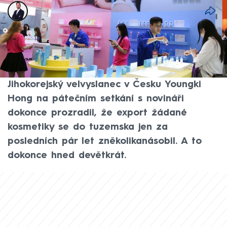
Tomáš Kačmár
17. kvě 2026, 07:59
Kosmetika z Jižní Koreje, jak ukazují čísla, je
poslední roky čím dál větším hitem. A to
nejen u nás, ale obecně ve světě.
Jihokorejský velvyslanec v Česku Youngki
Hong na pátečním setkání s novináři
dokonce prozradil, že export žádané
kosmetiky se do tuzemska jen za
posledních pár let zněkolikanásobil. A to
dokonce hned devětkrát.