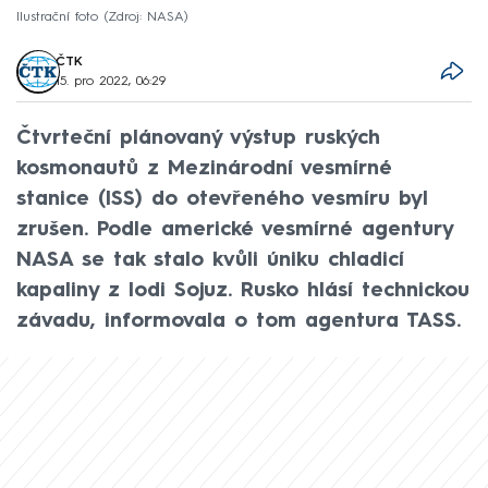
Ilustrační foto
Zdroj: NASA
ČTK
15. pro 2022, 06:29
Čtvrteční plánovaný výstup ruských
kosmonautů z Mezinárodní vesmírné
stanice (ISS) do otevřeného vesmíru byl
zrušen. Podle americké vesmírné agentury
NASA se tak stalo kvůli úniku chladicí
kapaliny z lodi Sojuz. Rusko hlásí technickou
závadu, informovala o tom agentura TASS.