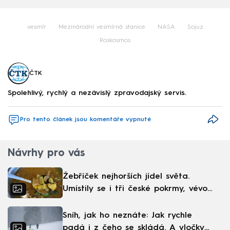
vesmír
Mezinárodní vesmírná stanice
NASA
Sojuz
Roskosmos
ČTK
Spolehlivý, rychlý a nezávislý zpravodajský servis.
Pro tento článek jsou komentáře vypnuté
Návrhy pro vás
Žebříček nejhorších jídel světa.
Umístily se i tři české pokrmy, vévodí
skandinávská kuchyně
Sníh, jak ho neznáte: Jak rychle
padá i z čeho se skládá. A vločky