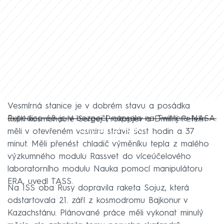
Vesmírná stanice je v dobrém stavu a posádka
Expedice 68 je v bezpečí, napsala na Twitteru NASA.
Ruští kosmonauté Sergej Prokopjev a Dmitrij Petelin
Failed to fetch
měli v otevřeném vesmíru strávit šest hodin a 37
minut. Měli přenést chladič výměníku tepla z malého
výzkumného modulu Rassvet do víceúčelového
laboratorního modulu Nauka pomocí manipulátoru
ERA, uvedl TASS.
Na ISS oba Rusy dopravila raketa Sojuz, která
odstartovala 21. září z kosmodromu Bajkonur v
Kazachstánu. Plánované práce měli vykonat minulý