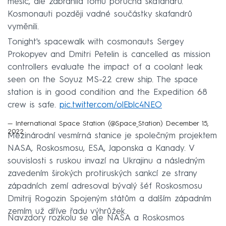
měsíc, ale zabránila tomu porucha skafandrů.
Kosmonauti později vadné součástky skafandrů
vyměnili.
Tonight's spacewalk with cosmonauts Sergey
Prokopyev and Dmitri Petelin is cancelled as mission
controllers evaluate the impact of a coolant leak
seen on the Soyuz MS-22 crew ship. The space
station is in good condition and the Expedition 68
crew is safe.
pic.twitter.com/olEblc4NEO
— International Space Station (@Space_Station)
December 15,
2022
Mezinárodní vesmírná stanice je společným projektem
NASA, Roskosmosu, ESA, Japonska a Kanady. V
souvislosti s ruskou invazí na Ukrajinu a následným
zavedením širokých protiruských sankcí ze strany
západních zemí adresoval bývalý šéf Roskosmosu
Dmitrij Rogozin Spojeným státům a dalším západním
zemím už dříve řadu výhrůžek.
Navzdory rozkolu se ale NASA a Roskosmos