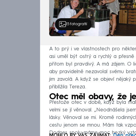
15
fotografií
A to prý i ve vlastnostech pro někter
asi uměl být ostrý a rychlý a přesn
přitom byl pravdivý. A má zájem. O lid
aby pravidelně nezavolal svému brat
jim zavolá. A když se objeví nějaký p
přiblížila Tereza.
Otec měl obavy, že její
Přestože otec v době, když byla mal
velmi se jí věnoval. „Neodnášela jsem
lásky. Věnoval se mi. Kromě rodinnýc
cestu jenom se mnou. Mám tak vzpomín
Dodnes spolu máme moc hezký vztah
MOHLO BY VÁS ZAJÍMAT:
Den před