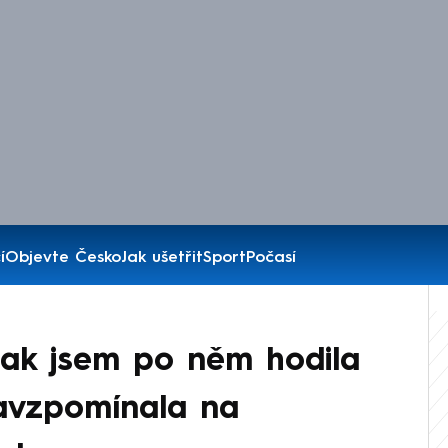
í
Objevte Česko
Jak ušetřit
Sport
Počasí
tak jsem po něm hodila
zavzpomínala na