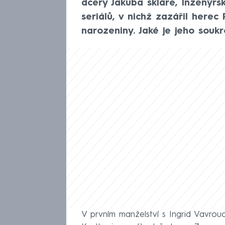
dcery Jakuba skláře, Inženýrsk
seriálů, v nichž zazářil herec P
narozeniny. Jaké je jeho souk
V prvním manželství s Ingrid Vavrouc