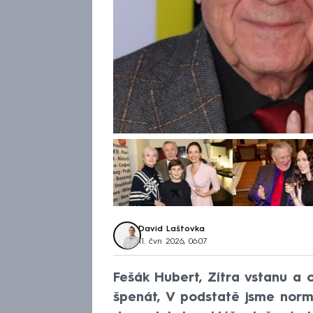
David Laštovka
11. čvn 2026, 06:07
Fešák Hubert, Zítra vstanu a 
špenát, V podstatě jsme normá