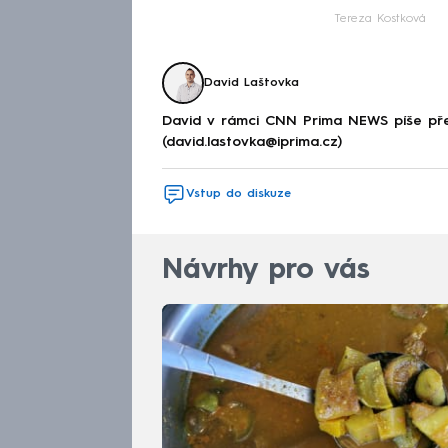
Tereza Kostková
David Laštovka
David v rámci CNN Prima NEWS píše pře
(david.lastovka@iprima.cz)
Vstup do diskuze
Návrhy pro vás