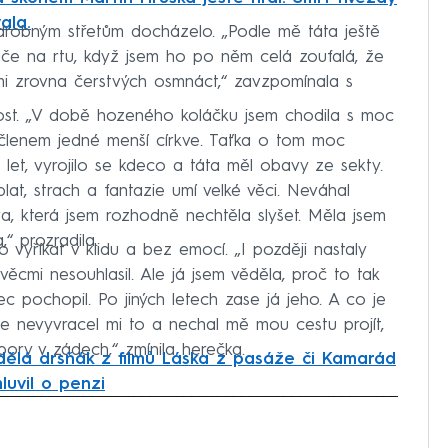
ala.
drobným střetům docházelo. „Podle mě táta ještě
láče na rtu, když jsem ho po něm celá zoufalá, že
 mi zrovna čerstvých osmnáct,“ zavzpomínala s
st. „V době hozeného koláčku jsem chodila s moc
 členem jedné menší církve. Taťka o tom moc
let, vyrojilo se kdeco a táta měl obavy ze sekty.
at, strach a fantazie umí velké věci. Neváhal
a, která jsem rozhodně nechtěla slyšet. Měla jsem
,“ prozradila.
o vyříkat v klidu a bez emocí. „I později nastaly
 věcmi nesouhlasil. Ale já jsem věděla, proč to tak
c pochopil. Po jiných letech zase já jeho. A co je
ale nevyvracel mi to a nechal mě mou cestu projít,
pory v zádech,“ zmínila herečka.
ělá drsňák z filmů Láska z pasáže či Kamarád
luvil o penzi
iled to fetch