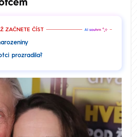
 otcem
EŽ ZAČNETE ČÍST
narozeniny
tci prozradila?