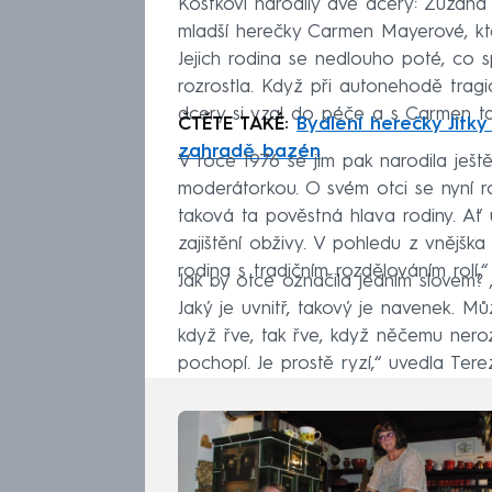
Kostkovi narodily dvě dcery: Zuzana
mladší herečky Carmen Mayerové, kte
Jejich rodina se nedlouho poté, co s
rozrostla. Když při autonehodě trag
dcery si vzal do péče a s Carmen tak
ČTĚTE TAKÉ:
Bydlení herečky Jitk
zahradě bazén
V roce 1976 se jim pak narodila ješ
moderátorkou. O svém otci se nyní r
taková ta pověstná hlava rodiny. Ať
zajištění obživy. V pohledu z vnějška 
rodina s tradičním rozdělováním rolí,“
Jak by otce označila jedním slovem? „
Jaký je uvnitř, takový je navenek. M
když řve, tak řve, když něčemu nero
pochopí. Je prostě ryzí,“ uvedla Ter