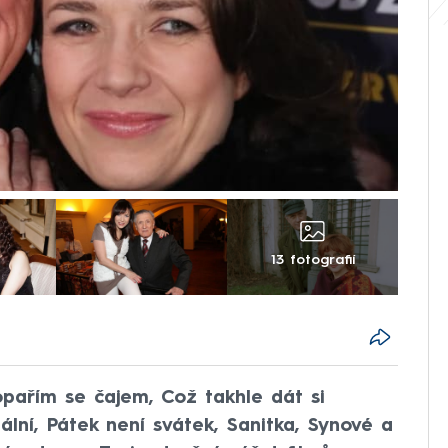
13 fotografií
opařím se čajem, Což takhle dát si
lní, Pátek není svátek, Sanitka, Synové a