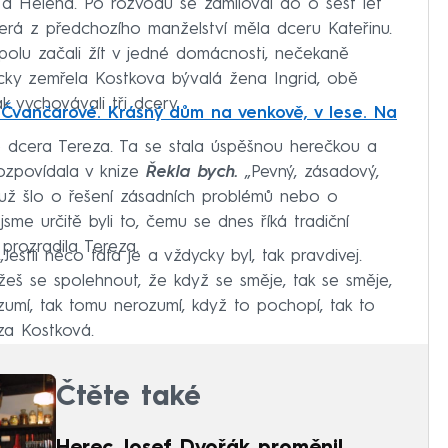
 a Helena. Po rozvodu se zamiloval do o šest let
rá z předchozího manželství měla dceru Kateřinu.
polu začali žít v jedné domácnosti, nečekaně
icky zemřela Kostkova bývalá žena Ingrid, obě
 vychovávali tři dcery.
y Čvančarové. Krásný dům na venkově, v lese. Na
tě dcera Tereza. Ta se stala úspěšnou herečkou a
ozpovídala v knize
Řekla bych.
„Pevný, zásadový,
 už šlo o řešení zásadních problémů nebo o
jsme určitě byli to, čemu se dnes říká tradiční
 prozradila Tereza.
Jestli něco táta je a vždycky byl, tak pravdivej.
ůžeš se spolehnout, že když se směje, tak se směje,
zumí, tak tomu nerozumí, když to pochopí, tak to
eza Kostková.
Čtěte také