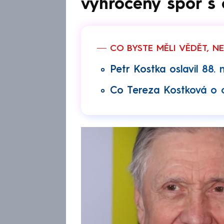
vyhrocený spor s
CO BYSTE MĚLI VĚDĚT, N
Petr Kostka oslavil 88. 
Co Tereza Kostková o o