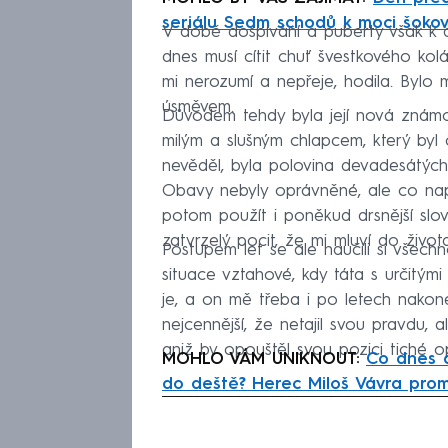
seriálu Sedm schodů k moci šokov
V době dospívání a puberty však k 
dnes musí cítit chuť švestkového ko
mi nerozumí a nepřeje, hodila. Bylo
úsměvem.
Důvodem tehdy byla její nová známo
milým a slušným chlapcem, který byl
nevěděl, byla polovina devadesátých 
Obavy nebyly oprávněné, ale co napl
potom použít i poněkud drsnější slov
zatvrzelý pocit, že mi mluví do života
Postupem let se ale naučili si všechn
situace vztahové, kdy táta s určitými
je, a on mě třeba i po letech nakone
nejcennější, že netajil svou pravdu, 
aniž by opouštěl svou pozici tiché o
MOHLO VÁM UNIKNOUT:
Co dnes d
do deště? Herec Miloš Vávra prom
Fa