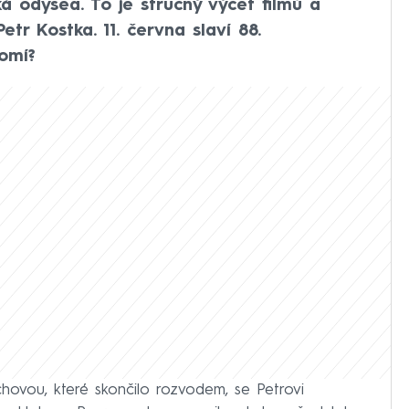
á odysea. To je stručný výčet filmů a
etr Kostka. 11. června slaví 88.
romí?
hovou, které skončilo rozvodem, se Petrovi