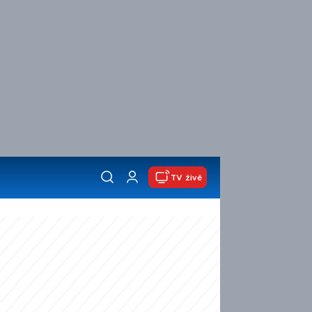
TV živě