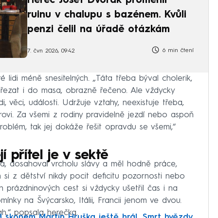
Herec Josef Dvořák proměnil
ruinu v chalupu s bazénem. Kvůli
penzi čelil na úřadě otázkám
6 min čtení
7. čvn 2026, 09:42
é lidi méně snesitelných. „Táta třeba býval cholerik,
ě řezat i do masa, obrazně řečeno. Ale vždycky
i, věci, události. Udržuje vztahy, neexistuje třeba,
rovi. Za všemi z rodiny pravidelně jezdí nebo aspoň
roblém, tak jej dokáže řešit opravdu se všemi,“
 přítel je v sektě
á, dosahoval vrcholu slávy a měl hodně práce,
 si z dětství nikdy pocit deficitu pozornosti nebo
h prázdninových cest si vždycky ušetřil čas i na
ky na Švýcarsko, Itálii, Francii jenom ve dvou.
,“ popsala herečka.
 skonem Martin Hruška ještě hrál. Smrt hvězdy