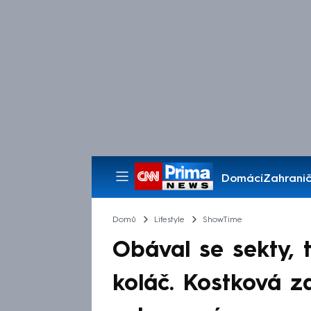
Domácí
Zahranič
Pořady
Domů
Lifestyle
ShowTime
Obával se sekty, 
koláč. Kostková 