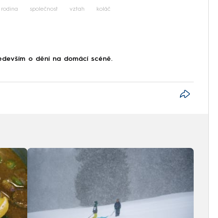
rodina
společnost
vztah
koláč
devším o dění na domácí scéně.