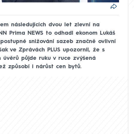
m následujících dvou let zlevní na
 CNN Prima NEWS to odhadl ekonom Lukáš
postupné snižování sazeb značně ovlivní
šak ve Zprávách PLUS upozornil, že s
 úvěrů půjde ruku v ruce zvýšená
ž způsobí i nárůst cen bytů.