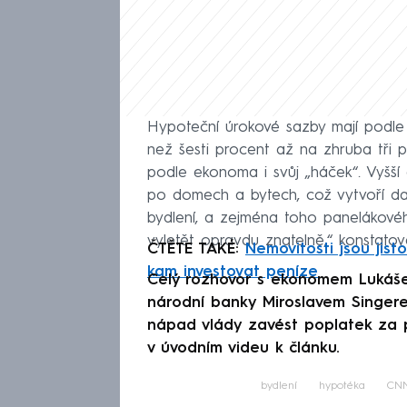
Hypoteční úrokové sazby mají podle 
než šesti procent až na zhruba tři p
podle ekonoma i svůj „háček“. Vyšší
po domech a bytech, což vytvoří dalš
bydlení, a zejména toho panelákovéh
vyletět opravdu znatelně,“ konstato
ČTĚTE TAKÉ:
Nemovitosti jsou jist
kam investovat peníze
Celý rozhovor s ekonomem Lukáš
národní banky Miroslavem Singere
nápad vlády zavést poplatek za p
v úvodním videu k článku.
bydlení
hypotéka
CNN