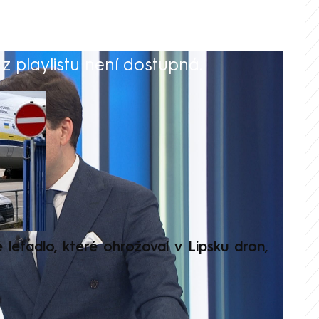
 playlistu není dostupná.
V
é letadlo, které ohrožoval v Lipsku dron,
Přilá
polit