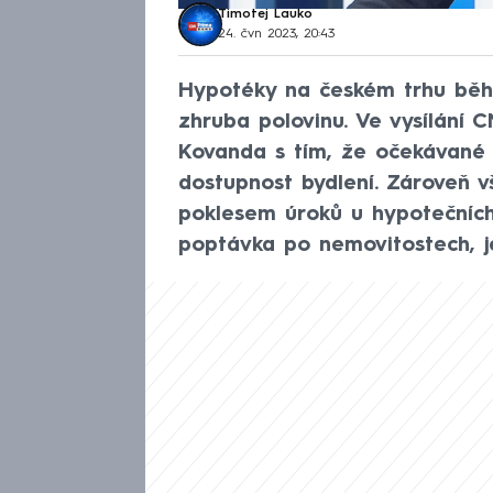
Timotej Lauko
24. čvn 2023, 20:43
Hypotéky na českém trhu běhe
zhruba polovinu. Ve vysílání
Kovanda s tím, že očekávané 
dostupnost bydlení. Zároveň v
poklesem úroků u hypotečních
poptávka po nemovitostech, je