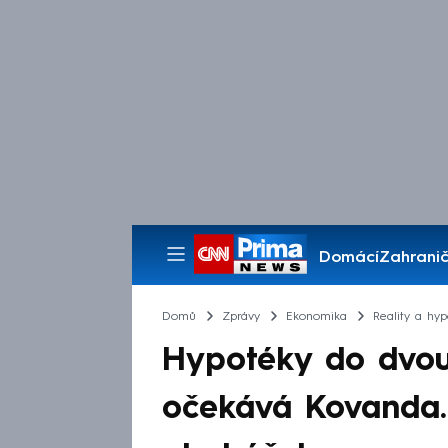
Domácí
Zahranič
Pořady
Domů
Zprávy
Ekonomika
Reality a hyp
Hypotéky do dvou 
očekává Kovanda.