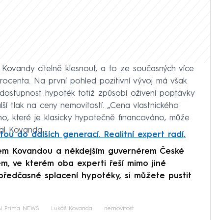
Kovandy citelně klesnout, a to ze současných více
rocenta. Na první pohled pozitivní vývoj má však
 dostupnost hypoték totiž způsobí oživení poptávky
í tlak na ceny nemovitostí. „Cena vlastnického
o, které je klasicky hypotečně financováno, může
val Kovanda.
otou do dalších generací. Realitní expert radí,
em Kovandou a někdejším guvernérem České
m, ve kterém oba experti řeší mimo jiné
ředčasné splacení hypotéky, si můžete pustit
 Prima NEWS
Lukáš Kovanda
nemovitost