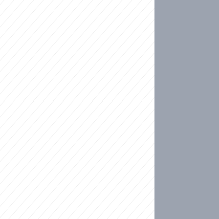
ideo
kat migranty do Česka? Sami by odešli, tvrdí exp
ické sebevraždě