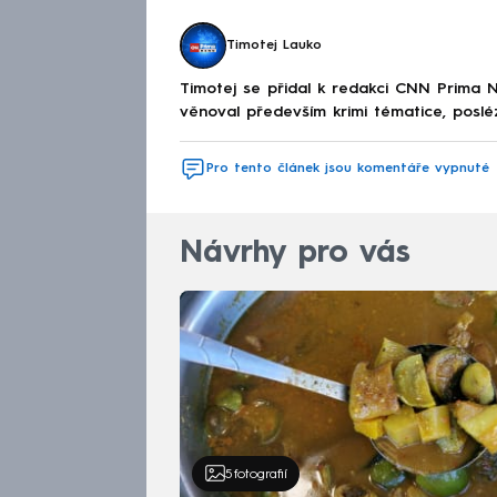
Timotej Lauko
Timotej se přidal k redakci CNN Prima 
věnoval především krimi tématice, posl
Pro tento článek jsou komentáře vypnuté
Návrhy pro vás
5
fotografií