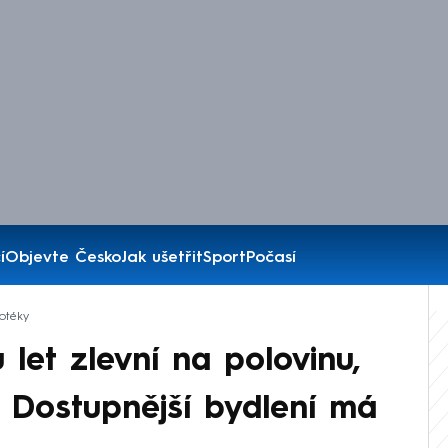
í
Objevte Česko
Jak ušetřit
Sport
Počasí
otéky
let zlevní na polovinu,
 Dostupnější bydlení má