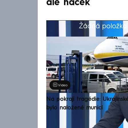
ale háček
Žádná položka z
Výběr redakce
Video
Na pokraji tragédie: Ukrajinsk
bylo naložené municí