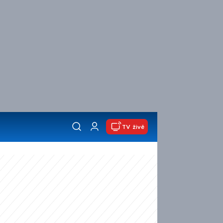
TV živě