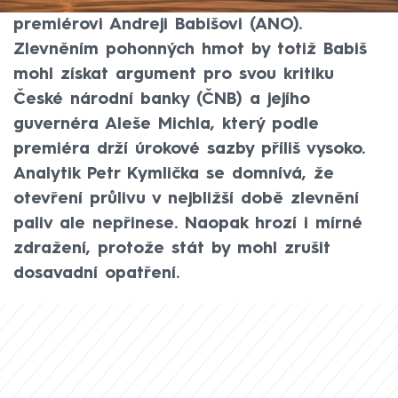
nemuselo pomoci pouze ekonomice, ale i
premiérovi Andreji Babišovi (ANO).
Zlevněním pohonných hmot by totiž Babiš
mohl získat argument pro svou kritiku
České národní banky (ČNB) a jejího
guvernéra Aleše Michla, který podle
premiéra drží úrokové sazby příliš vysoko.
Analytik Petr Kymlička se domnívá, že
otevření průlivu v nejbližší době zlevnění
paliv ale nepřinese. Naopak hrozí i mírné
zdražení, protože stát by mohl zrušit
dosavadní opatření.