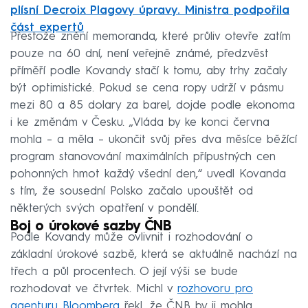
plísní Decroix Plagovy úpravy. Ministra podpořila
část expertů
Přestože znění memoranda, které průliv otevře zatím
pouze na 60 dní, není veřejně známé, předzvěst
příměří podle Kovandy stačí k tomu, aby trhy začaly
být optimistické. Pokud se cena ropy udrží v pásmu
mezi 80 a 85 dolary za barel, dojde podle ekonoma
i ke změnám v Česku. „Vláda by ke konci června
mohla – a měla – ukončit svůj přes dva měsíce běžící
program stanovování maximálních přípustných cen
pohonných hmot každý všední den,“ uvedl Kovanda
s tím, že sousední Polsko začalo upouštět od
některých svých opatření v pondělí.
Boj o úrokové sazby ČNB
Podle Kovandy může ovlivnit i rozhodování o
základní úrokové sazbě, která se aktuálně nachází na
třech a půl procentech. O její výši se bude
rozhodovat ve čtvrtek. Michl v
rozhovoru pro
agenturu Bloomberg
řekl, že ČNB by ji mohla