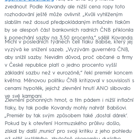
zvednout. Podle Kovandy ale nižší cena ropy toto
rozhodování ještě může ovlivnit. „Kvůli vyhlíženým
slabším než dosud předpokládaným inflačním tlakům
by se alespoň část bankovních radních ČNB přiklonila
k ponechání sazby na 3,50 procenta,“ sdělil Kovanda.
Michl v posledních týdnech čelí tlaku Babiše, který jej
vyzývá ke snížení sazeb. „Vyzývám guvernéra ČNB,
aby snížil sazby. Nevidím důvod, proč občané a firmy
v České republice platí o jedno procento vyšší
základní sazbu než v eurozóně,“ řekl premiér koncem
května. Měnovou politiku ČNB kritizoval v souvislosti s
cenami hypoték, jejichž zlevnění hnutí ANO slibovalo
ve své kampani.
Zlevnění pohonných hmot, a tím pádem i nižší inflační
tlaky, by tak podle Kovandy mohly nahrát Babišovi.
„Premiér by tak svým způsobem také ‚dostal dárek‘.
Pokud by k otevření Hormuzského průlivu došlo,
získal by další ‚munici‘ pro svoji kritiku z jeho pohledu