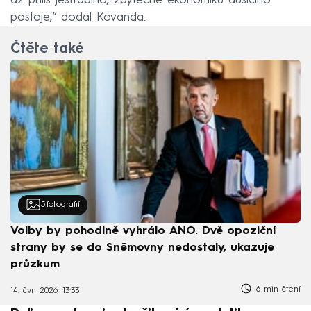
až příliš jestřábího, zbytečně ekonomiku dusícího
postoje,“ dodal Kovanda.
Čtěte také
5
fotografií
Volby by pohodlně vyhrálo ANO. Dvě opoziční
strany by se do Sněmovny nedostaly, ukazuje
průzkum
6 min čtení
14. čvn 2026, 13:33