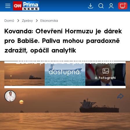
Domů
Zprávy
Ekonomika
Kovanda: Otevření Hormuzu je dárek
pro Babiše. Paliva mohou paradoxně
zdražit, opáčil analytik
Žádná položka z playlistu není
dostupná.
6 fotografií
Petr Šilhán
16. čvn 2026, 08:05
Dojednané otevření Hormuzského průlivu
by podle ekonoma Lukáše Kovandy