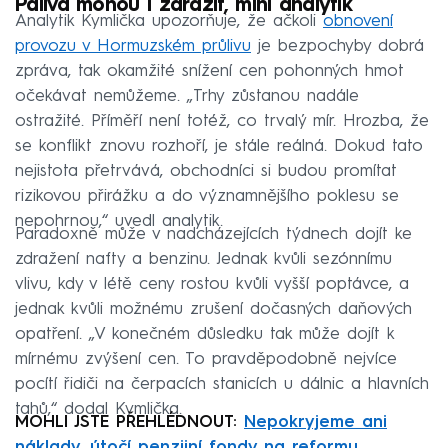
Paliva mohou i zdražit, míní analytik
Analytik Kymlička upozorňuje, že ačkoli
obnovení
provozu v Hormuzském průlivu
je bezpochyby dobrá
zpráva, tak okamžité snížení cen pohonných hmot
očekávat nemůžeme. „Trhy zůstanou nadále
ostražité. Příměří není totéž, co trvalý mír. Hrozba, že
se konflikt znovu rozhoří, je stále reálná. Dokud tato
nejistota přetrvává, obchodníci si budou promítat
rizikovou přirážku a do významnějšího poklesu se
nepohrnou,“ uvedl analytik.
Paradoxně může v nadcházejících týdnech dojít ke
zdražení nafty a benzinu. Jednak kvůli sezónnímu
vlivu, kdy v létě ceny rostou kvůli vyšší poptávce, a
jednak kvůli možnému zrušení dočasných daňových
opatření. „V konečném důsledku tak může dojít k
mírnému zvýšení cen. To pravděpodobně nejvíce
pocítí řidiči na čerpacích stanicích u dálnic a hlavních
tahů,“ dodal Kymlička.
MOHLI JSTE PŘEHLÉDNOUT:
Nepokryjeme ani
náklady, útočí penzijní fondy na reformu