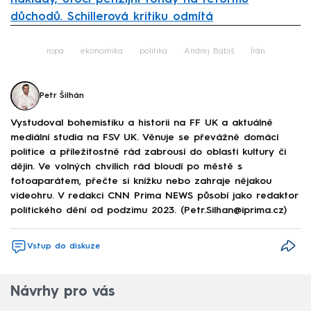
důchodů. Schillerová kritiku odmítá
Failed to fetch
ropa
ekonomika
politika
Andrej Babiš
Írán
Petr Šilhán
Vystudoval bohemistiku a historii na FF UK a aktuálně
mediální studia na FSV UK. Věnuje se převážně domácí
politice a příležitostně rád zabrousí do oblasti kultury či
dějin. Ve volných chvílích rád bloudí po městě s
fotoaparátem, přečte si knížku nebo zahraje nějakou
videohru. V redakci CNN Prima NEWS působí jako redaktor
politického dění od podzimu 2023. (Petr.Silhan@iprima.cz)
Vstup do diskuze
Návrhy pro vás