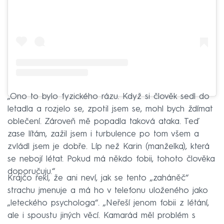
„Ono to bylo fyzického rázu. Když si člověk sedl do
letadla a rozjelo se, zpotil jsem se, mohl bych ždímat
oblečení. Zároveň mě popadla taková ataka. Teď
zase lítám, zažil jsem i turbulence po tom všem a
zvládl jsem je dobře. Líp než Karin (manželka), která
se nebojí létat. Pokud má někdo fobii, tohoto člověka
doporučuju.“
Krajčo řekl, že ani neví, jak se tento „zaháněč“
strachu jmenuje a má ho v telefonu uloženého jako
„leteckého psychologa“. „Neřeší jenom fobii z létání,
ale i spoustu jiných věcí. Kamarád měl problém s