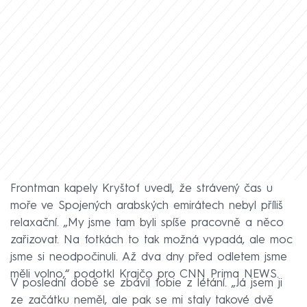
Frontman kapely Kryštof uvedl, že strávený čas u
moře ve Spojených arabských emirátech nebyl příliš
relaxační. „My jsme tam byli spíše pracovně a něco
zařizovat. Na fotkách to tak možná vypadá, ale moc
jsme si neodpočinuli. Až dva dny před odletem jsme
měli volno,“ podotkl Krajčo pro CNN Prima NEWS.
V poslední době se zbavil fobie z létání. „Já jsem ji
ze začátku neměl, ale pak se mi staly takové dvě