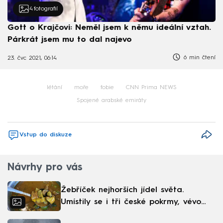
4
fotografií
Gott o Krajčovi: Neměl jsem k němu ideální vztah.
Párkrát jsem mu to dal najevo
6 min čtení
23. čvc 2021, 06:14
létání
moře
fobie
CNN Prima NEWS
Spojené arabské emiráty
Vstup do diskuze
Návrhy pro vás
Žebříček nejhorších jídel světa.
Umístily se i tři české pokrmy, vévodí
skandinávská kuchyně