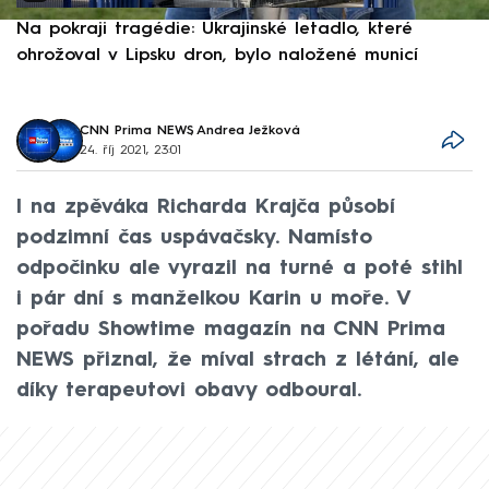
Na pokraji tragédie: Ukrajinské letadlo, které
P
ohrožoval v Lipsku dron, bylo naložené municí
e
CNN Prima NEWS
,
Andrea Ježková
24. říj 2021, 23:01
I na zpěváka Richarda Krajča působí
podzimní čas uspávačsky. Namísto
odpočinku ale vyrazil na turné a poté stihl
i pár dní s manželkou Karin u moře. V
pořadu Showtime magazín na CNN Prima
NEWS přiznal, že míval strach z létání, ale
díky terapeutovi obavy odboural.