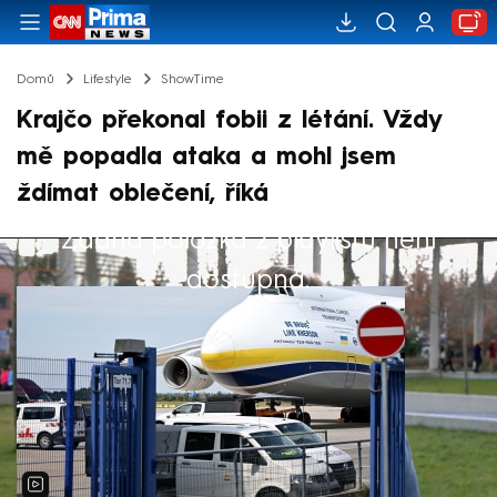
Domů
Lifestyle
ShowTime
Krajčo překonal fobii z létání. Vždy
mě popadla ataka a mohl jsem
ždímat oblečení, říká
Žádná položka z playlistu není
Výběr redakce
dostupná.