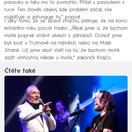
pavouky a taky mu to pomohlo. Přišel s pavoukem v
ruce. Ten člověk objeví, kde problém začal, vše
rozklíčuje a zafunguje to,“ popsal.
I díky tomu, že se zbavil strachu, plánuje, že na konci
letošního roku poruší tradici. „Říkali jsme si, že bychom
mohli poprvé strávit silvestr v zahraničí. Doteď jsme
byli buď v Trutnově na náměstí, nebo na Malé
Straně. Už jsme dost staří na to, že bychom mohli
zažít ohňostroj někde u moře,“ zakončil Krajčo.
Čtěte také