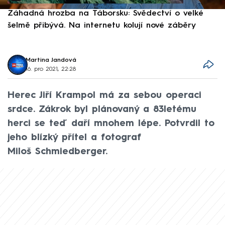
Záhadná hrozba na Táborsku: Svědectví o velké
S
šelmě přibývá. Na internetu kolují nové záběry
d
Martina Jandová
16. pro 2021, 22:28
Herec Jiří Krampol má za sebou operaci
srdce. Zákrok byl plánovaný a 83letému
herci se teď daří mnohem lépe. Potvrdil to
jeho blízký přítel a fotograf
Miloš Schmiedberger.