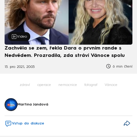
Video
Zachvěla se zem, řekla Dara o prvním rande s
Nedvědem. Prozradila, zda stráví Vánoce spolu
6 min čtení
15. pro 2021, 20:05
zdraví
operace
nemocnice
fotograf
Vánoce
Martina Jandová
Vstup do diskuze