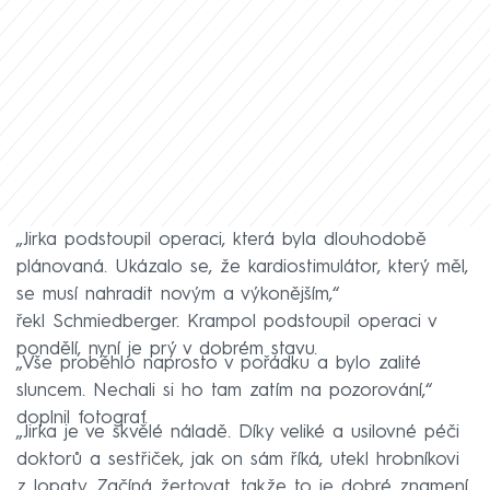
„Jirka podstoupil operaci, která byla dlouhodobě
plánovaná. Ukázalo se, že kardiostimulátor, který měl,
se musí nahradit novým a výkonějším,“
řekl Schmiedberger. Krampol podstoupil operaci v
pondělí, nyní je prý v dobrém stavu.
„Vše proběhlo naprosto v pořádku a bylo zalité
sluncem. Nechali si ho tam zatím na pozorování,“
doplnil fotograf.
„Jirka je ve skvělé náladě. Díky veliké a usilovné péči
doktorů a sestřiček, jak on sám říká, utekl hrobníkovi
z lopaty. Začíná žertovat, takže to je dobré znamení,