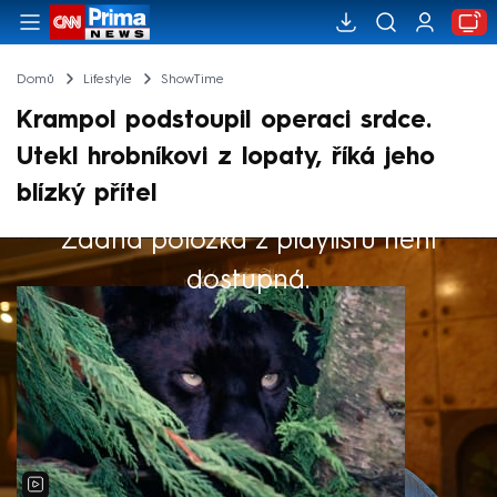
Domů
Lifestyle
ShowTime
Krampol podstoupil operaci srdce.
Utekl hrobníkovi z lopaty, říká jeho
blízký přítel
Žádná položka z playlistu není
Výběr redakce
dostupná.