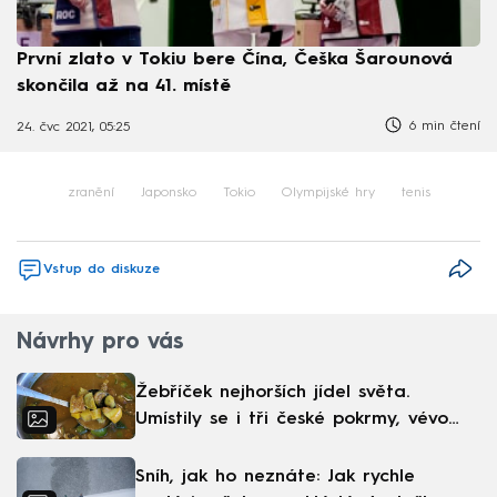
První zlato v Tokiu bere Čína, Češka Šarounová
skončila až na 41. místě
6 min čtení
24. čvc 2021, 05:25
zranění
Japonsko
Tokio
Olympijské hry
tenis
Vstup do diskuze
Návrhy pro vás
Žebříček nejhorších jídel světa.
Umístily se i tři české pokrmy, vévodí
skandinávská kuchyně
Sníh, jak ho neznáte: Jak rychle