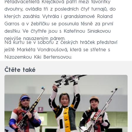
Pětadvacetiletá Krejčíková patří mezi favoritky
dvouhry, ovládla tři z posledních čtyř turnajů, do
kterých zasáhla. Vyhrála i grandslamové Roland
Garros a v žebříčku se posunula těsně za první
desítku. Ve čtyřhře jsou s Kateřinou Siniakovou
nejvýše nasazeným párem.
Na kurtu se v sobotu z českých hráček představí
ještě Markéta Vondroušová, která se střetne s
Nizozemkou Kiki Bertensovou.
Čtěte také