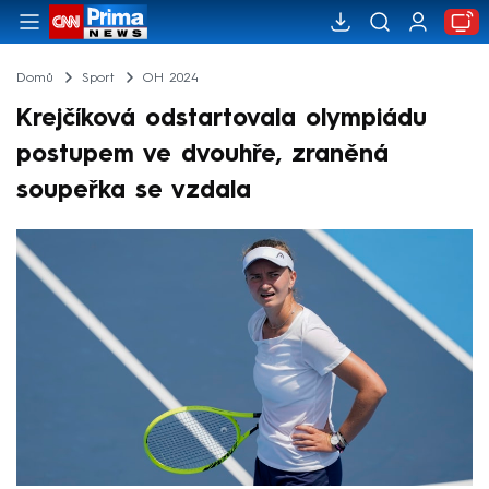
Domů
Sport
OH 2024
Krejčíková odstartovala olympiádu
postupem ve dvouhře, zraněná
soupeřka se vzdala