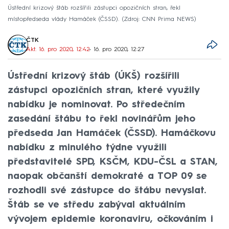
Ústřední krizový štáb rozšířili zástupci opozičních stran, řekl
místopředseda vlády Hamáček (ČSSD).
Zdroj: CNN Prima NEWS
ČTK
Akt. 16. pro 2020, 12:42
• 16. pro 2020, 12:27
Ústřední krizový štáb (ÚKŠ) rozšířili
zástupci opozičních stran, které využily
nabídku je nominovat. Po středečním
zasedání štábu to řekl novinářům jeho
předseda Jan Hamáček (ČSSD). Hamáčkovu
nabídku z minulého týdne využili
představitelé SPD, KSČM, KDU-ČSL a STAN,
naopak občanští demokraté a TOP 09 se
rozhodli své zástupce do štábu nevyslat.
Štáb se ve středu zabýval aktuálním
vývojem epidemie koronaviru, očkováním i