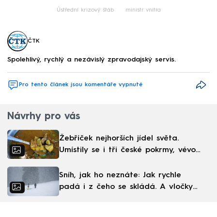
Ústřední krizový štáb
ministr vnitra
ČTK
Spolehlivý, rychlý a nezávislý zpravodajský servis.
Pro tento článek jsou komentáře vypnuté
Návrhy pro vás
Žebříček nejhorších jídel světa.
Umístily se i tři české pokrmy, vévodí
skandinávská kuchyně
Sníh, jak ho neznáte: Jak rychle
padá i z čeho se skládá. A vločky
nejsou bílé