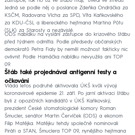
zástupce, tak ho už ve štábu mají,“ uvedl ve středu.
Jedná se podle něj o poslance Zdeňka Ondráčka za
KSČM, Radovana Vícha za SPD, Víta Kaňkovského
za KDU-ČSL a libereckého hejtmana Martina Půtu
(SLK) za Starosty a nezávislé.
ODS nabídku na vyslání zástupce do krizového štábu
před týdnem odmítla. Podle předsedy občanských
demokratů Petra Fialy by neměl možnost fakticky nic
ovlivnit. Podle Hamáčka nabídku nevyužila ani TOP
09.
Štáb také projednával antigenní testy a
očkování
Vláda letos podruhé aktivovala ÚKŠ kvůli vývoji
koronavirové epidemie 21. září. Po jarní aktivaci štábu
byli z opozičních kandidátů v ÚKŠ Kaňkovský,
prezident České stomatologické komory Roman
Šmucler, senátor Martin Červíček (ODS) a ekonom
Filip Matějka. Matějku tehdy společně nominovali
Piráti a STAN, Šmuclera TOP 09, nynějšího hejtmana