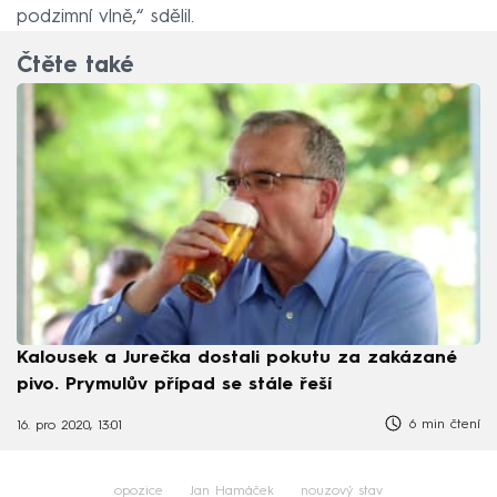
podzimní vlně,“ sdělil.
Čtěte také
Kalousek a Jurečka dostali pokutu za zakázané
pivo. Prymulův případ se stále řeší
6 min čtení
16. pro 2020, 13:01
opozice
Jan Hamáček
nouzový stav