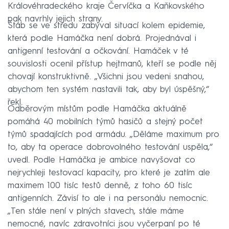
Královéhradeckého kraje Červíčka a Kaňkovského
pak navrhly jejich strany.
Štáb se ve středu zabýval situací kolem epidemie,
která podle Hamáčka není dobrá. Projednával i
antigenní testování a očkování. Hamáček v té
souvislosti ocenil přístup hejtmanů, kteří se podle něj
chovají konstruktivně. „Všichni jsou vedeni snahou,
abychom ten systém nastavili tak, aby byl úspěšný,“
řekl.
Odběrovým místům podle Hamáčka aktuálně
pomáhá 40 mobilních týmů hasičů a stejný počet
týmů spadajících pod armádu. „Děláme maximum pro
to, aby ta operace dobrovolného testování uspěla,“
uvedl. Podle Hamáčka je ambice navyšovat co
nejrychleji testovací kapacity, pro které je zatím ale
maximem 100 tisíc testů denně, z toho 60 tisíc
antigenních. Závisí to ale i na personálu nemocnic.
„Ten stále není v plných stavech, stále máme
nemocné, navíc zdravotníci jsou vyčerpaní po té