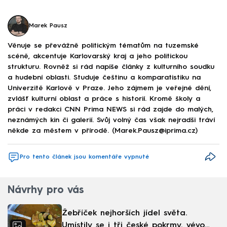
Marek Pausz
Věnuje se převážně politickým tématům na tuzemské
scéně, akcentuje Karlovarský kraj a jeho politickou
strukturu. Rovněž si rád napíše články z kulturního soudku
a hudební oblasti. Studuje češtinu a komparatistiku na
Univerzitě Karlově v Praze. Jeho zájmem je veřejné dění,
zvlášť kulturní oblast a práce s historií. Kromě školy a
práci v redakci CNN Prima NEWS si rád zajde do malých,
neznámých kin či galerií. Svůj volný čas však nejradši tráví
někde za městem v přírodě. (Marek.Pausz@iprima.cz)
Pro tento článek jsou komentáře vypnuté
Návrhy pro vás
Žebříček nejhorších jídel světa.
Umístily se i tři české pokrmy, vévodí