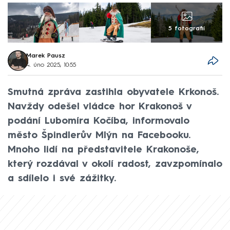
5 fotografií
Marek Pausz
4. úno 2025, 10:55
Smutná zpráva zastihla obyvatele Krkonoš.
Navždy odešel vládce hor Krakonoš v
podání Lubomíra Kočíba, informovalo
město Špindlerův Mlýn na Facebooku.
Mnoho lidí na představitele Krakonoše,
který rozdával v okolí radost, zavzpomínalo
a sdílelo i své zážitky.