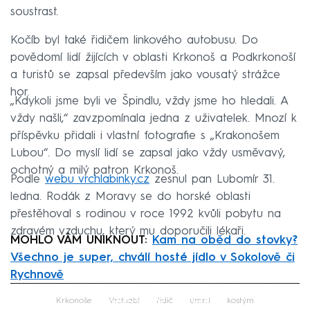
soustrast.
Kočíb byl také řidičem linkového autobusu. Do
povědomí lidí žijících v oblasti Krkonoš a Podkrkonoší
a turistů se zapsal především jako vousatý strážce
hor.
„Kdykoli jsme byli ve Špindlu, vždy jsme ho hledali. A
vždy našli,“ zavzpomínala jedna z uživatelek. Mnozí k
příspěvku přidali i vlastní fotografie s „Krakonošem
Lubou“. Do myslí lidí se zapsal jako vždy usměvavý,
ochotný a milý patron Krkonoš.
Podle
webu vrchlabinky.cz
zesnul pan Lubomír 31.
ledna. Rodák z Moravy se do horské oblasti
přestěhoval s rodinou v roce 1992 kvůli pobytu na
zdravém vzduchu, který mu doporučili lékaři.
MOHLO VÁM UNIKNOUT:
Kam na oběd do stovky?
Všechno je super, chválí hosté jídlo v Sokolově či
Rychnově
Failed to fetch
Krkonoše
Vrchlabí
řidič
úmrtí
kostým