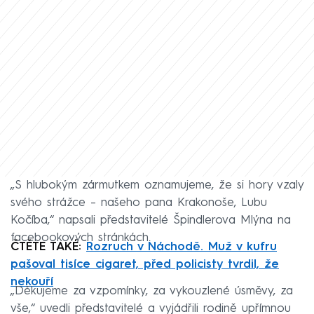
„S hlubokým zármutkem oznamujeme, že si hory vzaly
svého strážce – našeho pana Krakonoše, Lubu
Kočíba,“ napsali představitelé Špindlerova Mlýna na
facebookových stránkách.
ČTĚTE TAKÉ:
Rozruch v Náchodě. Muž v kufru
pašoval tisíce cigaret, před policisty tvrdil, že
nekouří
„Děkujeme za vzpomínky, za vykouzlené úsměvy, za
vše,“ uvedli představitelé a vyjádřili rodině upřímnou