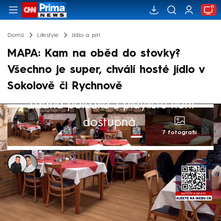
Domů
Lifestyle
Jídlo a pití
MAPA: Kam na oběd do stovky?
Všechno je super, chválí hosté jídlo v
Sokolově či Rychnově
Žádná položka z playlistu není
dostupná.
7 fotografií
Patrik Buňka
,
Tomáš Polák, Karlovy Vary
30. led 2025, 16:24
Dobře, chutně, ale hlavně levně se najíst
do sto korun? Naši reportéři pro vás stále