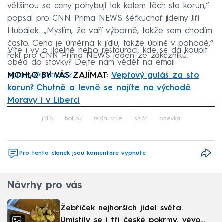
většinou se ceny pohybují tak kolem těch sta korun,“
popsal pro CNN Prima NEWS šéfkuchař jídelny Jiří
Hubálek. „Myslím, že vaří výborně, takže sem chodím
často. Cena je úměrná k jídlu, takže úplně v pohodě,“
Víte i vy o jídelně nebo restauraci, kde se dá koupit
řekl pro CNN Prima NEWS jeden ze zákazníků.
oběd do stovky? Dejte nám vědět na email
zpravy@iprima.cz
.
MOHLO BY VÁS ZAJÍMAT:
Vepřový guláš za sto
korun? Chutně a levně se najíte na východě
Moravy i v Liberci
Failed to fetch
jídlo
hobby
restaurace
salát
polévka
Pro tento článek jsou komentáře vypnuté
Návrhy pro vás
Žebříček nejhorších jídel světa.
Umístily se i tři české pokrmy, vévodí