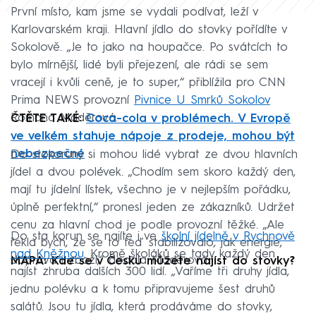
První místo, kam jsme se vydali podívat, leží v
Karlovarském kraji. Hlavní jídlo do stovky pořídíte v
Sokolově. „Je to jako na houpačce. Po svátcích to
bylo mírnější, lidé byli přejezení, ale rádi se sem
vracejí i kvůli ceně, je to super,“ přiblížila pro CNN
Prima NEWS provozní
Pivnice U Smrků Sokolov
Romana Maděrová.
ČTĚTE TAKÉ:
Coca-cola v problémech. V Evropě
ve velkém stahuje nápoje z prodeje, mohou být
nebezpečné
Do stokoruny si mohou lidé vybrat ze dvou hlavních
jídel a dvou polévek. „Chodím sem skoro každý den,
mají tu jídelní lístek, všechno je v nejlepším pořádku,
úplně perfektní,“ pronesl jeden ze zákazníků. Udržet
cenu za hlavní chod je podle provozní těžké. „Ale
Do sta korun se najíte i ve
školní jídelně v Rychnově
řekla bych, že se to teď stabilizovalo, jak energie,
nad Kněžnou
. Kromě školáků se tady každý den
doprava i zboží,“ dodala Maděrová.
MAPA: Kde se v Česku můžete najíst do stovky?
najíst zhruba dalších 300 lidí. „Vaříme tři druhy jídla,
jednu polévku a k tomu připravujeme šest druhů
salátů. Jsou tu jídla, která prodáváme do stovky,