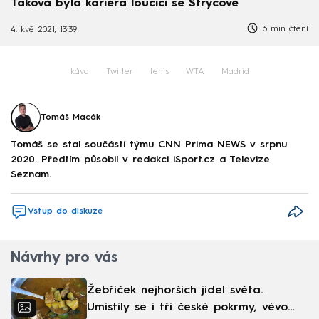
Taková byla kariéra loučící se Strýcové
6 min čtení
4. kvě 2021, 13:39
káva
Twitter
tenis
WTA
Madrid
Tomáš Macák
Tomáš se stal součástí týmu CNN Prima NEWS v srpnu
2020. Předtím působil v redakci iSport.cz a Televize
Seznam.
Vstup do diskuze
Návrhy pro vás
Žebříček nejhorších jídel světa.
Umístily se i tři české pokrmy, vévodí