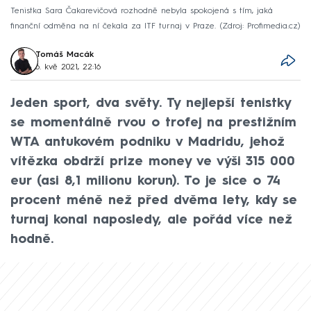
Tenistka Sara Čakarevičová rozhodně nebyla spokojená s tím, jaká
finanční odměna na ní čekala za ITF turnaj v Praze.
Zdroj: Profimedia.cz
Tomáš Macák
6. kvě 2021, 22:16
Jeden sport, dva světy. Ty nejlepší tenistky
se momentálně rvou o trofej na prestižním
WTA antukovém podniku v Madridu, jehož
vítězka obdrží prize money ve výši 315 000
eur (asi 8,1 milionu korun). To je sice o 74
procent méně než před dvěma lety, kdy se
turnaj konal naposledy, ale pořád více než
hodně.