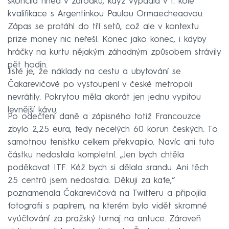
skončila hned v zárodku, když vypadla v 1. kole
kvalifikace s Argentinkou Paulou Ormaecheaovou.
Zápas se protáhl do tří setů, což ale v kontextu
prize money nic neřeší. Konec jako konec, i kdyby
hráčky na kurtu nějakým záhadným způsobem strávily
pět hodin.
Jisté je, že náklady na cestu a ubytování se
Čakarevičové po vystoupení v české metropoli
nevrátily. Pokrytou měla akorát jen jednu vypitou
levnější kávu.
Po odečtení daně a zápisného totiž Francouzce
zbylo 2,25 eura, tedy necelých 60 korun českých. To
samotnou tenistku celkem překvapilo. Navíc ani tuto
částku nedostala kompletní. „Jen bych chtěla
poděkovat ITF. Kéž bych si dělala srandu. Ani těch
25 centrů jsem nedostala. Děkuji za kafe,“
poznamenala Čakarevičová na Twitteru a připojila
fotografii s papírem, na kterém bylo vidět skromné
vyúčtování za pražský turnaj na antuce. Zároveň