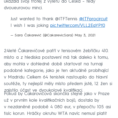
ukázala svoji trofej z výletu do Česka – tedy
dvoueurovou minci.
Just wanted to thank @ITFTennis
@ITFprocircuit
I wish I was joking
pic.twitter.com/VLL2EaYPf0
— Sara Čakarević (@CakarevicSara)
May 3, 2021
24leté Čakarevičové patří v tenisovém žebříčku 410.
místo a z hlediska postavení má tak daleko k tomu,
aby mohla v dohledné době startovat na turnaji
podobné kategorie, jako je ten aktuálně probíhající
v Madridu. Celkem 64 tenistek nastoupilo do hlavní
soutěže, ty nejlepší měly místo předem jisté, 12 žen si
zajistilo účast ve dvoukolové kvalifikaci.
Pokud by Čakarovičová skončila stejně jako v Praze
už v prvním kole kvalifikačních bojů, dostala by
v nezdaněné podobě 4 080 eur, v přepočtu 105 asi
tisíc korun. Hráčky okruhu WTA navíc nemusí platit