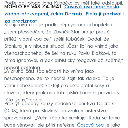
Podle politologa Jana Kubáčka by měl také odstoupit.
MOHLO BY VÁS ZAJÍMAT:
Časová osa nepřinesla
žádná překvapení, řekla Decroix. Fiala ji pochválil
za preciznost
Stanjurova role je podle něj nyní nepochopitelná.
„Jsem přesvědčen, že Zbyněk Stanjura je prostě
přítěží vládní koalice,“ sdělil Kubáček. Dodal, že
Stanjura je v hloupé situaci. „Část lidí ho vnímá jako
všehoschopného, že šel na ruku Pavlu Blažkovi, to
téma ignoroval, a pak alibisticky reagoval až zpětně,“
popsal politolog.
„A druhá část společnosti ho vnímá jako
neschopného, že to nechal zajít tak daleko. To je
velmi nebezpečný koktejl pro šéfa státní kasy a
člověka, který jinak ostatním píská finanční pravidla v
této zemi,“ dodal.
Překrýt dopady kauzy nedokáže ani Eva Decroix
(ODS), která po Blažkovi převzala ministerstvo
spravedlnosti. „Velmi ráda komunikuje. Ráda se tomu
bude věnovat, ale příliš neřekne.
Časová osa
je jako