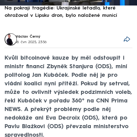
Na pokraji tragédie: Ukrajinské letadlo, které
P
ohrožoval v Lipsku dron, bylo naložené municí
e
Václav Černý
18. čvn 2025, 23:56
Kvůli bitcoinové kauze by měl odstoupit i
ministr financí Zbyněk Stanjura (ODS), míní
politolog Jan Kubáček. Podle něj je pro
vládní koalici nyní přítěží. Pokud by setrval,
může to ovlivnit výsledek podzimních voleb,
řekl Kubáček v pořadu 360° na CNN Prima
NEWS. A překrýt problémy podle něj
nedokáže ani Eva Decroix (ODS), která po
Pavlu Blažkovi (ODS) převzala ministerstvo
spravedlnosti.