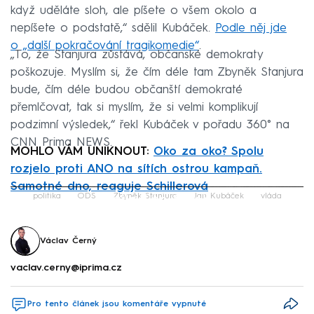
když uděláte sloh, ale píšete o všem okolo a
nepíšete o podstatě,“ sdělil Kubáček.
Podle něj jde
o „další pokračování tragikomedie“
.
„To, že Stanjura zůstává, občanské demokraty
poškozuje. Myslím si, že čím déle tam Zbyněk Stanjura
bude, čím déle budou občanští demokraté
přemlčovat, tak si myslím, že si velmi komplikují
podzimní výsledek,“ řekl Kubáček v pořadu 360° na
CNN Prima NEWS.
MOHLO VÁM UNIKNOUT:
Oko za oko? Spolu
rozjelo proti ANO na sítích ostrou kampaň.
Samotné dno, reaguje Schillerová
Failed to fetch
politika
ODS
Zbyněk Stanjura
Jan Kubáček
vláda
Václav Černý
vaclav.cerny@iprima.cz
Pro tento článek jsou komentáře vypnuté