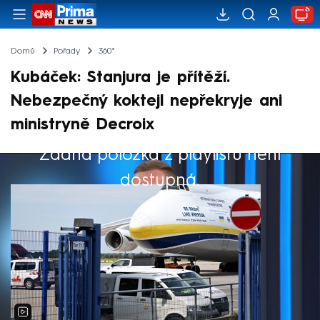
Domů
Pořady
360°
Kubáček: Stanjura je přítěží.
Nebezpečný koktejl nepřekryje ani
ministryně Decroix
Žádná položka z playlistu není
Výběr redakce
dostupná.