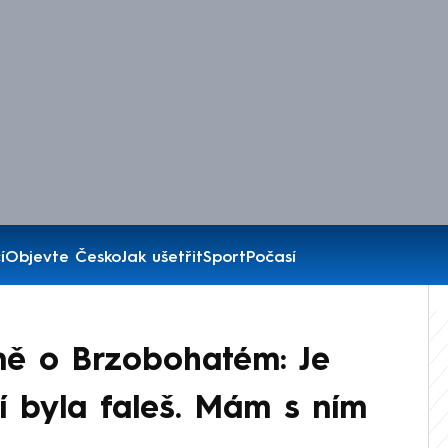
í
Objevte Česko
Jak ušetřit
Sport
Počasí
ně o Brzobohatém: Je
ví byla faleš. Mám s ním