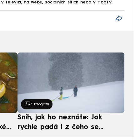
 televizi, na webu, sociálních sítích nebo v HbbTV.
31
fotografií
Sníh, jak ho neznáte: Jak
ké
rychle padá i z čeho se
ská
skládá. A vločky nejsou bílé