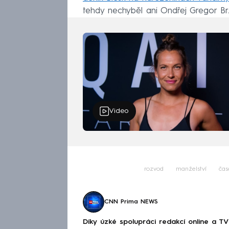
tehdy nechyběl ani Ondřej Gregor B
Video
rozvod
manželství
čas
CNN Prima NEWS
Díky úzké spolupráci redakcí online a TV