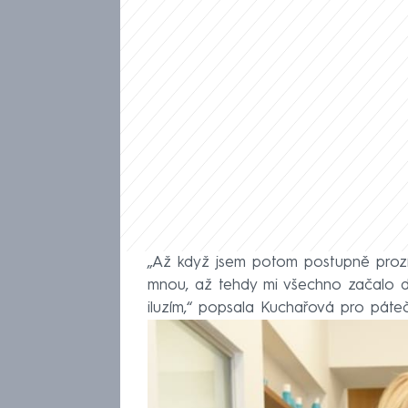
„Až když jsem potom postupně prozíra
mnou, až tehdy mi všechno začalo do
iluzím,“ popsala Kuchařová pro páte