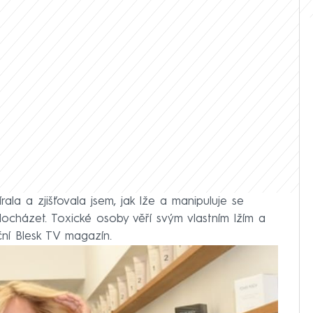
la a zjišťovala jsem, jak lže a manipuluje se
cházet. Toxické osoby věří svým vlastním lžím a
ční Blesk TV magazín.