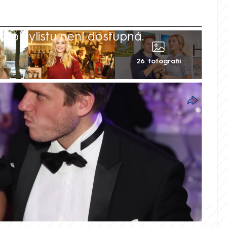
 playlistu není dostupná.
26 fotografií
od rozpadu manželství modelky Taťány
 Brzobohatého, česká kráska opět
né soužití. Pro Blesk TV magazín uvedla,
 iluzí. Brzobohatého označila za toxickou