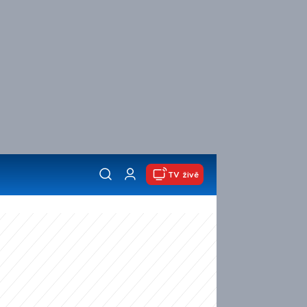
TV živě