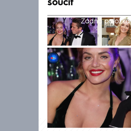
soucit
Žádná položka z
CNN Prima NEWS
13. říj 2022, 17:39
I když uplynulo už půl roku 
Kuchařové a zpěváka Ondřeje
zavzpomínala na jejich společ
že bylo plné manipulace, lží a
osobu.