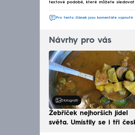
textové podobě, které můžete sledovat v
Pro tento článek jsou komentáře vypnuté
Návrhy pro vás
5
fotografií
Žebříček nejhorších jídel
světa. Umístily se i tři čes
pokrmy, vévodí skandináv