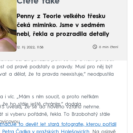
Čtěte také
Penny z Teorie velkého třesku
čeká miminko. Jsme v sedmém
nebi, řekla a prozradila detaily
6 min čtení
12. říj 2022, 11:58
nemusí dál žít. „Snažila jsem se mu a nám pomoct.
t od pravé podstaty a pravdy. Musí pro něj být
ovat a dělat, že ta pravda neexistuje,“ neodpustila
a i víc. „Mám s ním soucit, a proto neříkám
že ho stále ještě chráním,“ dodala.
 uvedla, že se do nového vztahu nehrne.
t si vyberu pořádně, řekla. To Brzobohatý stále
ovicovou.
čuje to devět let stará fotografie, kterou pořídil
y Petra Čadka v pražských Holešovicích.
Na oslavě