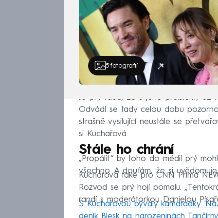
5
fotografií
Je prý ráda, že s jeho problémy už 
Odvádí se tady celou dobu pozornos
strašně vysilující neustále se přetvař
si Kuchařová.
Stále ho chrání
„Propálit“ by toho do médií prý mohl
všechno. A doufám, že si uvědomuje, 
Kuchařová také pro CNN Prima NEWS
Rozvod se prý hojí pomalu. „Tentokrá
randí s moderátorkou Danielou Písař
S Kuchařovou bývaly kamarádky. Nazna
deník Blesk na narozeninách Tančírn