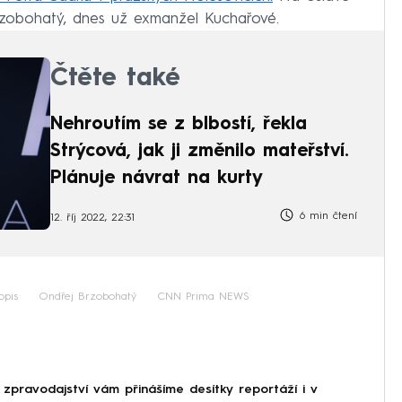
rzobohatý, dnes už exmanžel Kuchařové.
Čtěte také
Nehroutím se z blbostí, řekla
Strýcová, jak ji změnilo mateřství.
Plánuje návrat na kurty
6 min čtení
12. říj 2022, 22:31
opis
Ondřej Brzobohatý
CNN Prima NEWS
 zpravodajství vám přinášíme desítky reportáží i v