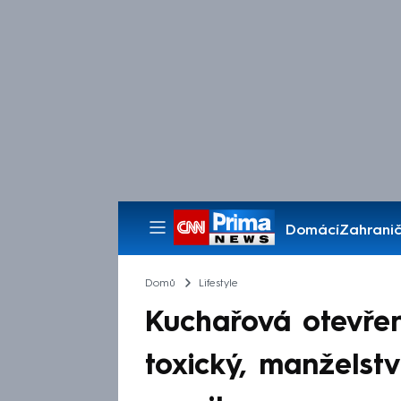
Domácí
Zahranič
Pořady
Domů
Lifestyle
Kuchařová otevře
toxický, manželst