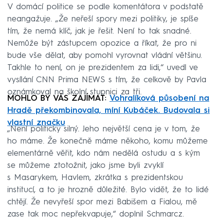
V domácí politice se podle komentátora v podstatě
neangažuje. „Že neřeší spory mezi politiky, je spíše
tím, že nemá klíč, jak je řešit. Není to tak snadné.
Nemůže být zástupcem opozice a říkat, že pro ni
bude vše dělat, aby pomohl vyrovnat vládní většinu.
Takhle to není, on je prezidentem za lidi,“ uvedl ve
vysílání CNN Prima NEWS s tím, že celkově by Pavla
oznámkoval na školní stupnici za tři.
MOHLO BY VÁS ZAJÍMAT:
Vohralíková působení na
Hradě překombinovala, míní Kubáček. Budovala si
vlastní značku
„Není politicky silný. Jeho největší cena je v tom, že
ho máme. Že konečně máme někoho, komu můžeme
elementárně věřit, kdo nám nedělá ostudu a s kým
se můžeme ztotožnit, jako jsme byli zvyklí
s Masarykem, Havlem, zkrátka s prezidentskou
institucí, a to je hrozně důležité. Bylo vidět, že to lidé
chtějí. Že nevyřeší spor mezi Babišem a Fialou, mě
zase tak moc nepřekvapuje,“ doplnil Schmarcz.