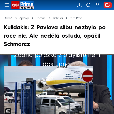
Domů
Zprávy
Domácí
Politika
Petr Pavel
Kulidakis: Z Pavlova slibu nezbylo po
roce nic. Ale nedělá ostudu, opáčil
Schmarcz
Žádná položka z playlistu není
Výběr redakce
dostupná.