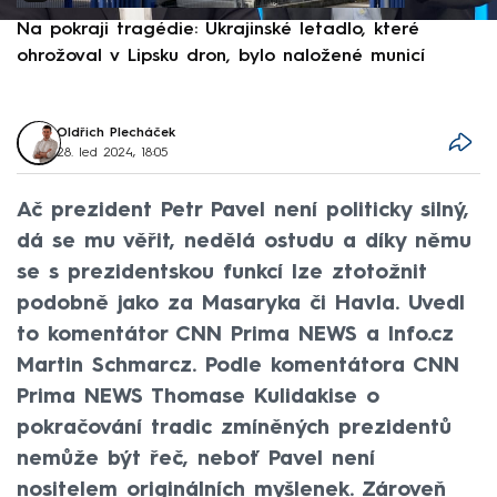
Na pokraji tragédie: Ukrajinské letadlo, které
P
ohrožoval v Lipsku dron, bylo naložené municí
e
Oldřich Plecháček
28. led 2024, 18:05
Ač prezident Petr Pavel není politicky silný,
dá se mu věřit, nedělá ostudu a díky němu
se s prezidentskou funkcí lze ztotožnit
podobně jako za Masaryka či Havla. Uvedl
to komentátor CNN Prima NEWS a Info.cz
Martin Schmarcz. Podle komentátora CNN
Prima NEWS Thomase Kulidakise o
pokračování tradic zmíněných prezidentů
nemůže být řeč, neboť Pavel není
nositelem originálních myšlenek. Zároveň