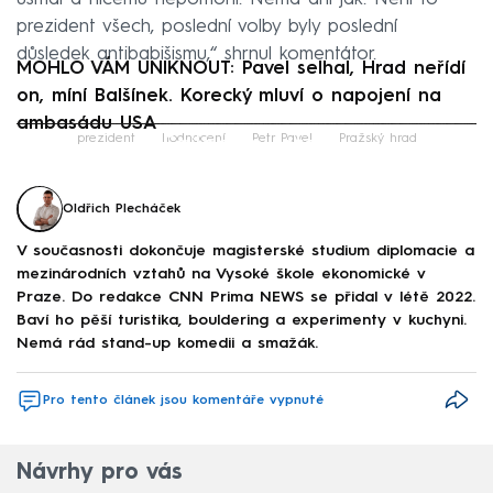
prezident všech, poslední volby byly poslední
důsledek antibabišismu,“ shrnul komentátor.
MOHLO VÁM UNIKNOUT: Pavel selhal, Hrad neřídí
on, míní Balšínek. Korecký mluví o napojení na
ambasádu USA
Failed to fetch
prezident
hodnocení
Petr Pavel
Pražský hrad
Oldřich Plecháček
V současnosti dokončuje magisterské studium diplomacie a
mezinárodních vztahů na Vysoké škole ekonomické v
Praze. Do redakce CNN Prima NEWS se přidal v létě 2022.
Baví ho pěší turistika, bouldering a experimenty v kuchyni.
Nemá rád stand-up komedii a smažák.
Pro tento článek jsou komentáře vypnuté
Návrhy pro vás