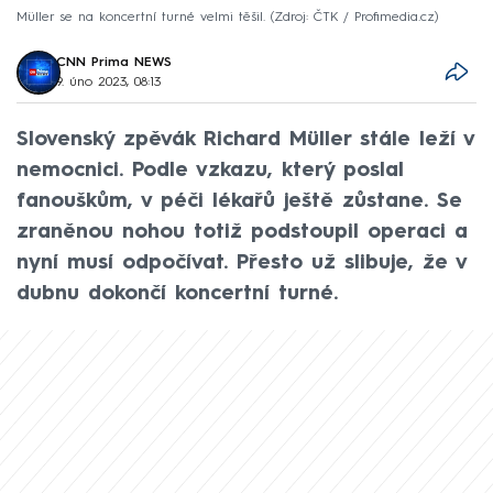
Müller se na koncertní turné velmi těšil.
Zdroj: ČTK / Profimedia.cz
CNN Prima NEWS
9. úno 2023, 08:13
Slovenský zpěvák Richard Müller stále leží v
nemocnici. Podle vzkazu, který poslal
fanouškům, v péči lékařů ještě zůstane. Se
zraněnou nohou totiž podstoupil operaci a
nyní musí odpočívat. Přesto už slibuje, že v
dubnu dokončí koncertní turné.