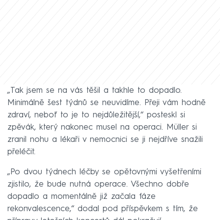
„Tak jsem se na vás těšil a takhle to dopadlo.
Minimálně šest týdnů se neuvidíme. Přeji vám hodně
zdraví, neboť to je to nejdůležitější,“ posteskl si
zpěvák, který nakonec musel na operaci. Müller si
zranil nohu a lékaři v nemocnici se ji nejdříve snažili
přeléčit.
„Po dvou týdnech léčby se opětovnými vyšetřeními
zjistilo, že bude nutná operace. Všechno dobře
dopadlo a momentálně již začala fáze
rekonvalescence,“ dodal pod příspěvkem s tím, že