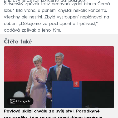
přípravy letošních koncertů dál pokračují.
Slovenský zpěvák totiž nedávno vydal album Černá
labuť Bílá vrána, s písněmi chystal několik koncertů,
všechny ale nestihl. Zbylá vystoupení naplánoval na
duben. „Děkujeme za pochopení a trpělivost,“
dodává zpěvák a jeho tým.
Čtěte také
4
fotografií
Pavlová sklízí chválu za svůj styl. Poradkyně
prozradila, kým se nová první dáma inspiruje