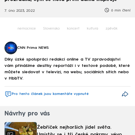
6 min čtení
7. úno 2023, 20:22
nemocnice
Slovensko
koncert
kultura
zpěvák
CNN Prima NEWS
Díky úzké spolupráci redakcí online a TV zpravodajství
vám přinášíme desítky reportáží i v textové podobě, které
můžete sledovat v televizi, na webu, sociálních sítích nebo
v HbbTV.
Pro tento článek jsou komentáře vypnuté
Návrhy pro vás
Žebříček nejhorších jídel světa.
Umístily se i tři české pokrmy, vévodí