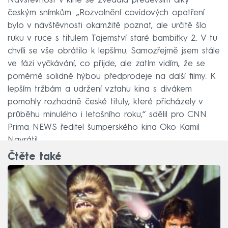
Návštěvnost v kině se zvedala především díky
českým snímkům. „Rozvolnění covidových opatření
bylo v návštěvnosti okamžitě poznat, ale určitě šlo
ruku v ruce s titulem Tajemství staré bambitky 2. V tu
chvíli se vše obrátilo k lepšímu. Samozřejmě jsem stále
ve fázi vyčkávání, co přijde, ale zatím vidím, že se
poměrně solidně hýbou předprodeje na další filmy. K
lepším tržbám a udržení vztahu kina s divákem
pomohly rozhodně české tituly, které přicházely v
průběhu minulého i letošního roku,“ sdělil pro CNN
Prima NEWS ředitel šumperského kina Oko Kamil
Navrátil.
Čtěte také