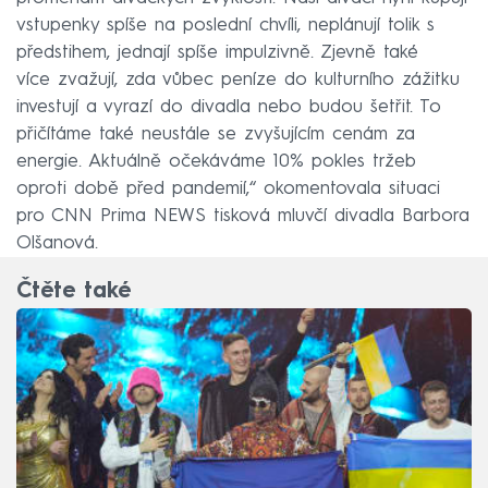
vstupenky spíše na poslední chvíli, neplánují tolik s
předstihem, jednají spíše impulzivně. Zjevně také
více zvažují, zda vůbec peníze do kulturního zážitku
investují a vyrazí do divadla nebo budou šetřit. To
přičítáme také neustále se zvyšujícím cenám za
energie. Aktuálně očekáváme 10% pokles tržeb
oproti době před pandemií,“ okomentovala situaci
pro CNN Prima NEWS tisková mluvčí divadla Barbora
Olšanová.
Čtěte také