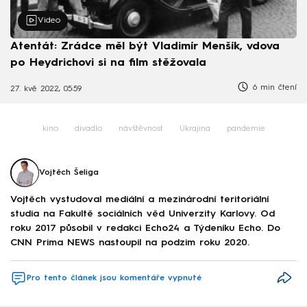
Video
Atentát: Zrádce měl být Vladimír Menšík, vdova
po Heydrichovi si na film stěžovala
6 min čtení
27. kvě 2022, 05:59
kino
divadlo
návštěvnost
Ukrajina
pandemie
Vojtěch Šeliga
Vojtěch vystudoval mediální a mezinárodní teritoriální
studia na Fakultě sociálních věd Univerzity Karlovy. Od
roku 2017 působil v redakci Echo24 a Týdeníku Echo. Do
CNN Prima NEWS nastoupil na podzim roku 2020.
Pro tento článek jsou komentáře vypnuté