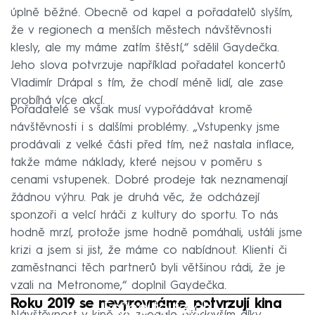
úplně běžné. Obecně od kapel a pořadatelů slyším,
že v regionech a menších městech návštěvnosti
klesly, ale my máme zatím štěstí,“ sdělil Gaydečka.
Jeho slova potvrzuje například pořadatel koncertů
Vladimír Drápal s tím, že chodí méně lidí, ale zase
probíhá více akcí.
Pořadatelé se však musí vypořádávat kromě
návštěvnosti i s dalšími problémy. „Vstupenky jsme
prodávali z velké části před tím, než nastala inflace,
takže máme náklady, které nejsou v poměru s
cenami vstupenek. Dobré prodeje tak neznamenají
žádnou výhru. Pak je druhá věc, že odcházejí
sponzoři a velcí hráči z kultury do sportu. To nás
hodně mrzí, protože jsme hodně pomáhali, ustáli jsme
krizi a jsem si jist, že máme co nabídnout. Klienti či
zaměstnanci těch partnerů byli většinou rádi, že je
vzali na Metronome,“ doplnil Gaydečka.
Roku 2019 se nevyrovnáme, potvrzují kina
Failed to fetch