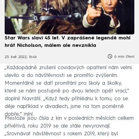
Star Wars slaví 45 let. V zaprášené legendě mohl
hrát Nicholson, málem ale nevznikla
6 min čtení
25. kvě 2022, 16:46
„Každopádně zrušení covidových opatření nám velmi
ulevilo a do návštěvnosti se promítlo zvýšením.
Momentálně se daří promítání pro školy a školky,
které se nám postupně po dvou letech opět vrací,“
doplnil Navrátil. „Když tedy přihlédnu k tomu, co se
děje například v divadlech, jsme na tom poměrně
dobře,“ míní.
Přestože jsou čísla z kin v posledních měsících celkem
přívětivá, roku 2019 se ale stále nevyrovnají.
„Srovnávat návštěvnost s rokem 2019, který byl