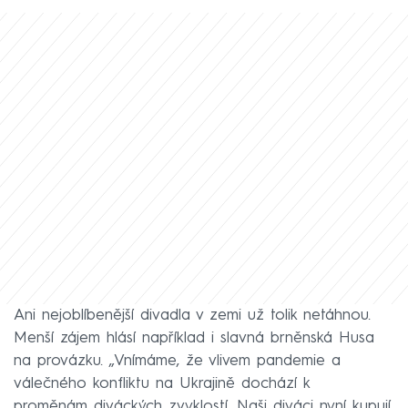
Ani nejoblíbenější divadla v zemi už tolik netáhnou.
Menší zájem hlásí například i slavná brněnská Husa
na provázku. „Vnímáme, že vlivem pandemie a
válečného konfliktu na Ukrajině dochází k
proměnám diváckých zvyklostí. Naši diváci nyní kupují