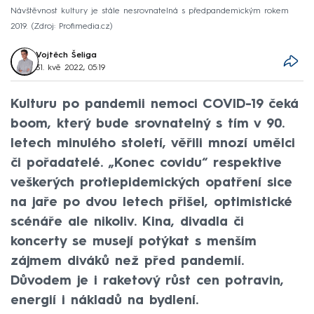
Návštěvnost kultury je stále nesrovnatelná s předpandemickým rokem
2019.
Zdroj: Profimedia.cz
Vojtěch Šeliga
31. kvě 2022, 05:19
Kulturu po pandemii nemoci COVID-19 čeká
boom, který bude srovnatelný s tím v 90.
letech minulého století, věřili mnozí umělci
či pořadatelé. „Konec covidu“ respektive
veškerých protiepidemických opatření sice
na jaře po dvou letech přišel, optimistické
scénáře ale nikoliv. Kina, divadla či
koncerty se musejí potýkat s menším
zájmem diváků než před pandemií.
Důvodem je i raketový růst cen potravin,
energií i nákladů na bydlení.