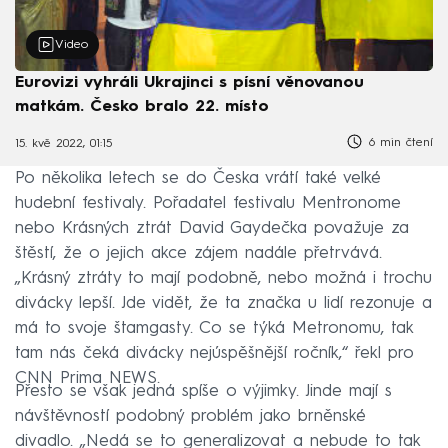
Video
Eurovizi vyhráli Ukrajinci s písní věnovanou
matkám. Česko bralo 22. místo
6 min čtení
15. kvě 2022, 01:15
Po několika letech se do Česka vrátí také velké
hudební festivaly. Pořadatel festivalu Mentronome
nebo Krásných ztrát David Gaydečka považuje za
štěstí, že o jejich akce zájem nadále přetrvává.
„Krásný ztráty to mají podobně, nebo možná i trochu
divácky lepší. Jde vidět, že ta značka u lidí rezonuje a
má to svoje štamgasty. Co se týká Metronomu, tak
tam nás čeká divácky nejúspěšnější ročník,“ řekl pro
CNN Prima NEWS.
Přesto se však jedná spíše o výjimky. Jinde mají s
návštěvností podobný problém jako brněnské
divadlo. „Nedá se to generalizovat a nebude to tak